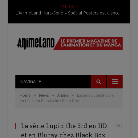
EN BREF
L’AnimeLand Hors-Série – Spécial Posters est disponible !
NAVIGATE
»
»
»
Home
News
Anime
La série Lupin the 3rd
en HD et en Bluray chez Black Box
La série Lupin the 3rd en HD
2
et en Bluray chez Black Box