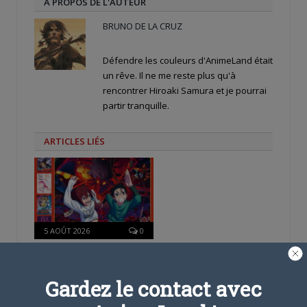
A PROPOS DE L'AUTEUR
BRUNO DE LA CRUZ
Défendre les couleurs d'AnimeLand était
un rêve. Il ne me reste plus qu'à
rencontrer Hiroaki Samura et je pourrai
partir tranquille.
ARTICLES LIÉS
5 AOÛT 2026
0
L’AnimeLand Hors-Série
– Spécial Posters est
disponible !
Gardez le contact avec