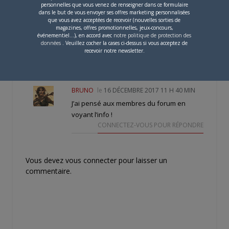
personnelles que vous venez de renseigner dans ce formulaire
dans le but de vous envoyer ses offres marketing personnalisées
que vous avez acceptées de recevoir (nouvelles sorties de
2 COMMENTAIRES
magazines, offres promotionnelles, jeux-concours,
événementiel...), en accord avec
notre politique de protection des
FEANOR-CURUFINWE
le
données
. Veuillez cocher la cases ci-dessus si vous acceptez de
15 DÉCEMBRE 2017 14 H 34 MIN
recevoir notre newsletter.
Cette joie !
CONNECTEZ-VOUS POUR RÉPONDRE
BRUNO
le
16 DÉCEMBRE 2017 11 H 40 MIN
J’ai pensé aux membres du forum en
voyant l’info !
CONNECTEZ-VOUS POUR RÉPONDRE
Vous devez
vous connecter
pour laisser un
commentaire.