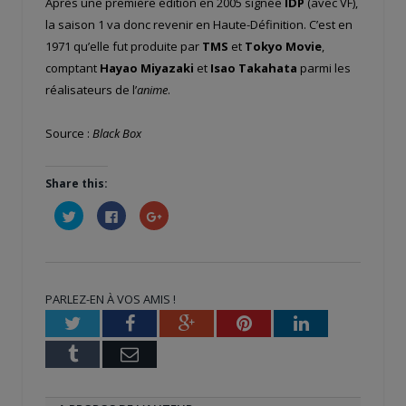
Après une première édition en 2005 signée
IDP
(avec VF),
la saison 1 va donc revenir en Haute-Définition. C’est en
1971 qu’elle fut produite par
TMS
et
Tokyo Movie
,
comptant
Hayao Miyazaki
et
Isao Takahata
parmi les
réalisateurs de l’
anime
.
Source :
Black Box
Share this:
Cliquez
Cliquez
Cliquez
pour
pour
pour
partager
partager
partager
sur
sur
sur
Twitter(ouvre
Facebook(ouvre
Google+
dans
dans
(ouvre
une
une
dans
nouvelle
nouvelle
une
PARLEZ-EN À VOS AMIS !
fenêtre)
fenêtre)
nouvelle
fenêtre)
Twitter
Facebook
Google+
Pinterest
LinkedIn
Tumblr
Email