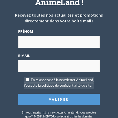
AnimeLand !
Recevez toutes nos actualités et promotions
directement dans votre boîte mail !
4 AOÛT 2026
0
PRÉNOM
Une nouvelle série TV
Digimon en préparation
pour 2027
E-MAIL
En m'abonnant à la newsletter AnimeLand,
4 JUILLET 2026
0
j'accepte la politique de confidentialité du site.
[Entretien] Mokochan : «
Lors des prémices du
projet, il était déjà
demandé de suivre au
mieux le manga
En vous inscrivant à la newsletter AnimeLand, vous acceptez
originel.»
qu'AM MEDIA NETWORK collecte et utilise les données