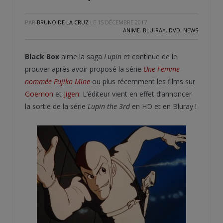
PAR
BRUNO DE LA CRUZ
LE
15 DÉCEMBRE 2017
ANIME
,
BLU-RAY
,
DVD
,
NEWS
Black Box
aime la saga
Lupin
et continue de le
prouver après avoir proposé la série
Une Femme
nommée Fujiko Mine
ou plus récemment les films sur
Goemon
et
Jigen
. L’éditeur vient en effet d’annoncer
la sortie de la série
Lupin the 3rd
en HD et en Bluray !