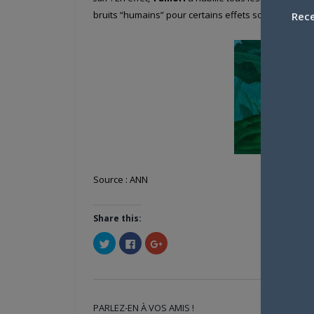
bruits “humains” pour certains effets sonores.
Rece
Source : ANN
Share this:
Cliquez
Cliquez
Cliquez
pour
pour
pour
partager
partager
partager
sur
sur
sur
Twitter(ouvre
Facebook(ouvre
Google+
dans
dans
(ouvre
une
une
dans
nouvelle
nouvelle
une
PARLEZ-EN À VOS AMIS !
fenêtre)
fenêtre)
nouvelle
Twi