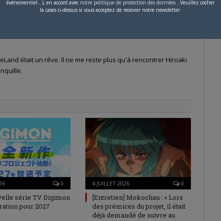
événementiel...), en accord avec
notre politique de protection des données
. Veuillez cocher
la cases ci-dessus si vous acceptez de recevoir notre newsletter.
Land était un rêve. Il ne me reste plus qu'à rencontrer Hiroaki
nquille.
26
0
4 JUILLET 2026
0
elle série TV Digimon
[Entretien] Mokochan : « Lors
ration pour 2027
des prémices du projet, il était
déjà demandé de suivre au