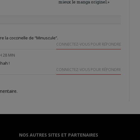
mieux le manga originel.»
re la coccinelle de “Minuscule”.
CONNECTEZ-VOUS POUR RÉPONDRE
H 28 MIN
ahah !
CONNECTEZ-VOUS POUR RÉPONDRE
mentaire.
NOS AUTRES SITES ET PARTENAIRES