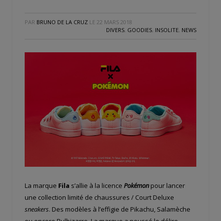
PAR
BRUNO DE LA CRUZ
LE
22 MARS 2018
DIVERS
,
GOODIES
,
INSOLITE
,
NEWS
La marque
Fila
s’allie à la licence
Pokémon
pour lancer
une collection limité de chaussures / Court Deluxe
sneakers
. Des modèles à l’effigie de Pikachu, Salamèche
ou encore Bulbizarre
.
La marque a poussé le délire