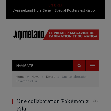
EN BREF
L’AnimeLand Hors-Série – Spécial Posters est disponible !
NAVIGATE
»
»
»
Home
News
Divers
Une collaboration
Pokémon x Fila
Une collaboration Pokémon x
0
Fila