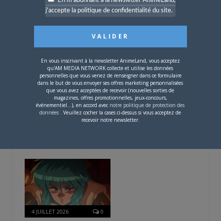
En m'abonnant à la newsletter AnimeLand,
j'accepte la politique de confidentialité du site.
L’AnimeLand Hors-Série
– Spécial Posters est
disponible !
En vous inscrivant à la newsletter AnimeLand, vous acceptez
qu'AM MEDIA NETWORK collecte et utilise les données
personnelles que vous venez de renseigner dans ce formulaire
dans le but de vous envoyer ses offres marketing personnalisées
que vous avez acceptées de recevoir (nouvelles sorties de
magazines, offres promotionnelles, jeux-concours,
événementiel...), en accord avec
notre politique de protection des
4 AOÛT 2026
0
données
. Veuillez cocher la cases ci-dessus si vous acceptez de
Une nouvelle série TV
recevoir notre newsletter.
Digimon en préparation
pour 2027
4 JUILLET 2026
0