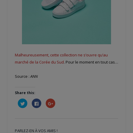
Malheureusement, cette collection ne s’ouvre qu’au
marché de la Corée du Sud
. Pour le moment en tout cas…
Source :
ANN
Share this:
Cliquez
Cliquez
Cliquez
pour
pour
pour
partager
partager
partager
sur
sur
sur
Twitter(ouvre
Facebook(ouvre
Google+
dans
dans
(ouvre
une
une
dans
nouvelle
nouvelle
une
PARLEZ-EN À VOS AMIS !
fenêtre)
fenêtre)
nouvelle