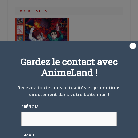
ARTICLES LIÉS
5 AOÛT 2026
0
Gardez le contact avec
L’AnimeLand Hors-Série
– Spécial Posters est
AnimeLand !
disponible !
Recevez toutes nos actualités et promotions
directement dans votre boîte mail !
PRÉNOM
4 AOÛT 2026
0
Une nouvelle série TV
Digimon en préparation
E-MAIL
pour 2027