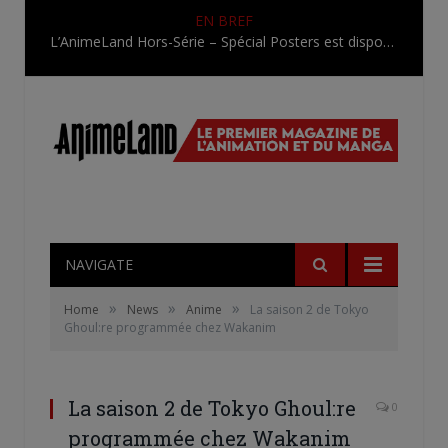
EN BREF
L’AnimeLand Hors-Série – Spécial Posters est disponible !
NAVIGATE
»
»
»
Home
News
Anime
La saison 2 de Tokyo
Ghoul:re programmée chez Wakanim
La saison 2 de Tokyo Ghoul:re
0
programmée chez Wakanim