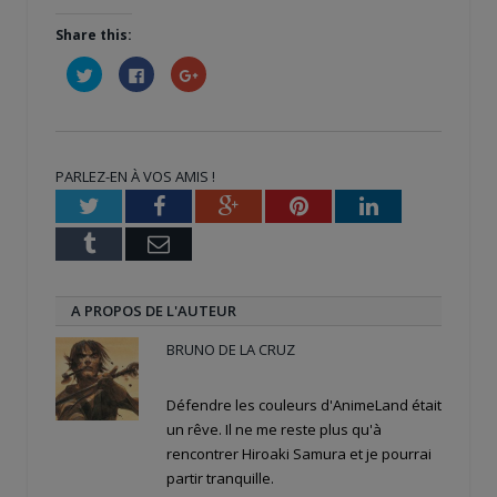
Share this:
Cliquez
Cliquez
Cliquez
pour
pour
pour
partager
partager
partager
sur
sur
sur
Twitter(ouvre
Facebook(ouvre
Google+
dans
dans
(ouvre
une
une
dans
nouvelle
nouvelle
une
PARLEZ-EN À VOS AMIS !
fenêtre)
fenêtre)
nouvelle
fenêtre)
Twitter
Facebook
Google+
Pinterest
LinkedIn
Tumblr
Email
A PROPOS DE L'AUTEUR
BRUNO DE LA CRUZ
Défendre les couleurs d'AnimeLand était
un rêve. Il ne me reste plus qu'à
rencontrer Hiroaki Samura et je pourrai
partir tranquille.