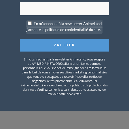
En m'abonnant à la newsletter AnimeLand,
j'accepte la politique de confidentialité du site.
4 JUILLET 2026
0
[Entretien] Mokochan : «
Lors des prémices du
En vous inscrivant à la newsletter AnimeLand, vous acceptez
projet, il était déjà
qu'AM MEDIA NETWORK collecte et utilise les données
demandé de suivre au
personnelles que vous venez de renseigner dans ce formulaire
mieux le manga
dans le but de vous envoyer ses offres marketing personnalisées
originel.»
que vous avez acceptées de recevoir (nouvelles sorties de
magazines, offres promotionnelles, jeux-concours,
événementiel...), en accord avec
notre politique de protection des
données
. Veuillez cocher la cases ci-dessus si vous acceptez de
Vous devez
vous connecter
pour laisser un
recevoir notre newsletter.
commentaire.