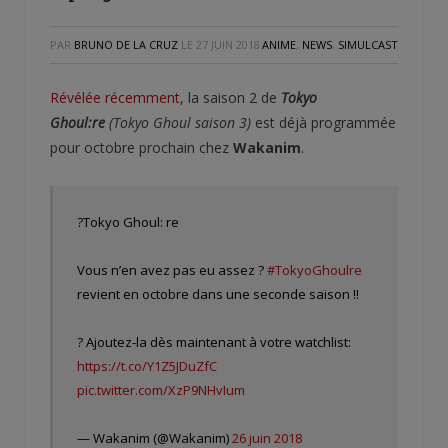
PAR
BRUNO DE LA CRUZ
LE
27 JUIN 2018
ANIME
,
NEWS
,
SIMULCAST
Révélée récemment
, la saison 2 de
Tokyo
Ghoul:re
(Tokyo Ghoul saison 3)
est déjà programmée
pour octobre prochain chez
Wakanim
.
?Tokyo Ghoul: re
Vous n’en avez pas eu assez ?
#TokyoGhoulre
revient en octobre dans une seconde saison !!
? Ajoutez-la dès maintenant à votre watchlist:
https://t.co/Y1Z5JDuZfC
pic.twitter.com/XzP9NHvIum
— Wakanim (@Wakanim)
26 juin 2018