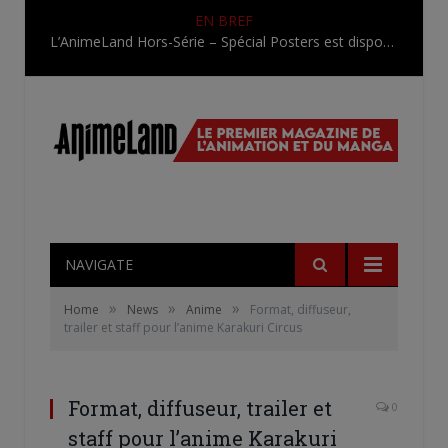
EN BREF
L’AnimeLand Hors-Série – Spécial Posters est disponible !
NAVIGATE
»
»
»
Home
News
Anime
Format, diffuseur,
trailer et staff pour l’anime Karakuri Circus
Format, diffuseur, trailer et
0
staff pour l’anime Karakuri