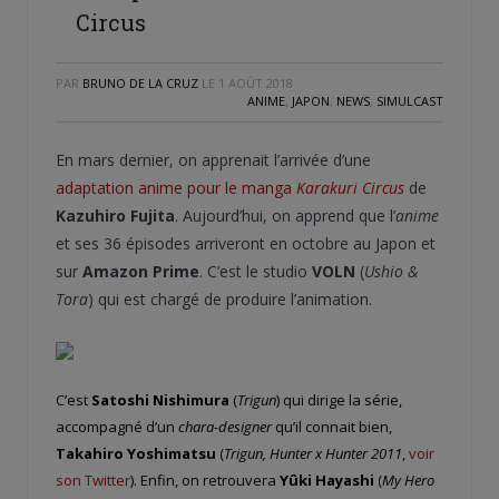
Circus
PAR
BRUNO DE LA CRUZ
LE
1 AOÛT 2018
ANIME
,
JAPON
,
NEWS
,
SIMULCAST
En mars dernier, on apprenait l’arrivée d’une
adaptation anime pour le manga
Karakuri Circus
de
Kazuhiro Fujita
. Aujourd’hui, on apprend que l’
anime
et ses 36 épisodes arriveront en octobre au Japon et
sur
Amazon Prime
. C’est le studio
VOLN
(
Ushio &
Tora
) qui est chargé de produire l’animation.
C’est
Satoshi Nishimura
(
Trigun
) qui dirige la série,
accompagné d’un
chara-designer
qu’il connait bien,
Takahiro Yoshimatsu
(
Trigun, Hunter x Hunter 2011
,
voir
son Twitter
). Enfin, on retrouvera
Yûki Hayashi
(
My Hero