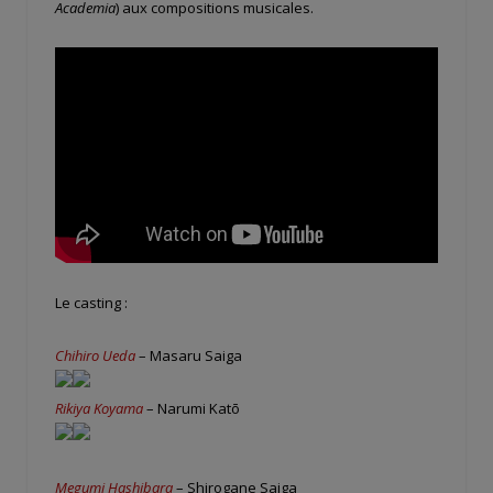
Academia
) aux compositions musicales.
Le casting :
Chihiro Ueda
– Masaru Saiga
Rikiya Koyama
– Narumi Katō
Megumi Hashibara
– Shirogane Saiga