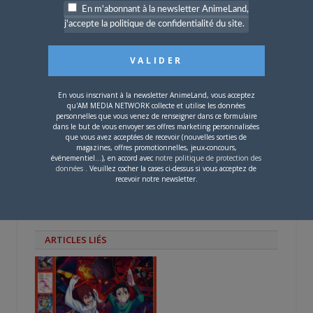
nouvelle
nouvelle
une
En m'abonnant à la newsletter AnimeLand,
PARLEZ-EN À VOS AMIS !
fenêtre)
fenêtre)
nouvelle
fenêtre)
j'accepte la politique de confidentialité du site.
Twitter
Facebook
Google+
Pinterest
LinkedIn
Tumblr
Email
En vous inscrivant à la newsletter AnimeLand, vous acceptez
A PROPOS DE L'AUTEUR
qu'AM MEDIA NETWORK collecte et utilise les données
personnelles que vous venez de renseigner dans ce formulaire
BRUNO DE LA CRUZ
dans le but de vous envoyer ses offres marketing personnalisées
que vous avez acceptées de recevoir (nouvelles sorties de
magazines, offres promotionnelles, jeux-concours,
Défendre les couleurs d'AnimeLand était
événementiel...), en accord avec
notre politique de protection des
données
. Veuillez cocher la cases ci-dessus si vous acceptez de
un rêve. Il ne me reste plus qu'à
recevoir notre newsletter.
rencontrer Hiroaki Samura et je pourrai
partir tranquille.
ARTICLES LIÉS