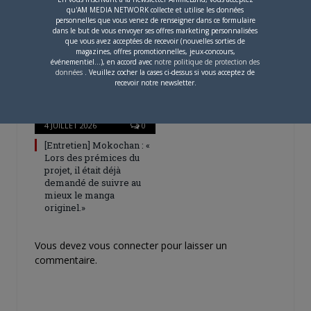
Digimon en préparation
qu'AM MEDIA NETWORK collecte et utilise les données
personnelles que vous venez de renseigner dans ce formulaire
pour 2027
dans le but de vous envoyer ses offres marketing personnalisées
que vous avez acceptées de recevoir (nouvelles sorties de
magazines, offres promotionnelles, jeux-concours,
événementiel...), en accord avec
notre politique de protection des
données
. Veuillez cocher la cases ci-dessus si vous acceptez de
recevoir notre newsletter.
4 JUILLET 2026
0
[Entretien] Mokochan : «
Lors des prémices du
projet, il était déjà
demandé de suivre au
mieux le manga
originel.»
Vous devez
vous connecter
pour laisser un
commentaire.