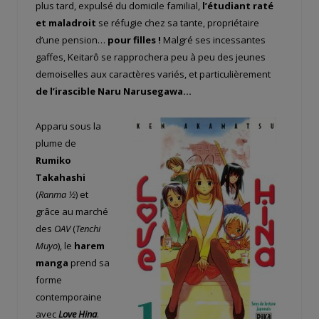
plus tard, expulsé du domicile familial,
l’étudiant raté
et maladroit
se réfugie chez sa tante, propriétaire
d’une pension…
pour filles !
Malgré ses incessantes
gaffes, Keitarô se rapprochera peu à peu des jeunes
demoiselles aux caractères variés, et particulièrement
de l’irascible Naru Narusegawa…
Apparu sous la
plume de
Rumiko
Takahashi
(
Ranma ½
) et
grâce au marché
des
OAV
(
Tenchi
Muyo
), le
harem
manga
prend sa
forme
contemporaine
avec
Love Hina
.