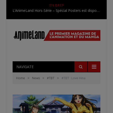
EN BREF
L’AnimeLand Hors-Série – Spécial Posters est disponible !
NAVIGATE
»
»
»
Home
News
#TBT
#TBT : Love Hina