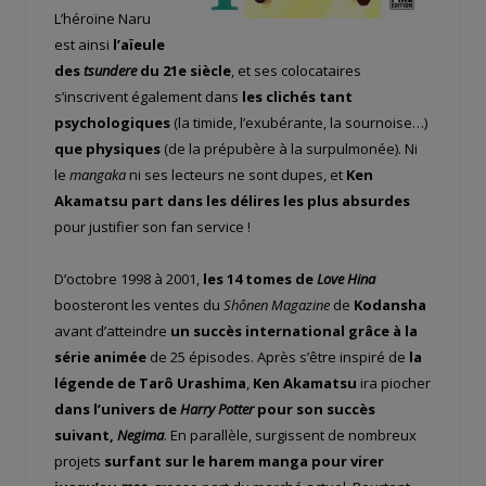
L’héroïne Naru
est ainsi
l’aïeule
des
tsundere
du 21
e
siècle
, et ses colocataires
s’inscrivent également dans
les clichés tant
psychologiques
(la timide, l’exubérante, la sournoise…)
que physiques
(de la prépubère à la surpulmonée). Ni
le
mangaka
ni ses lecteurs ne sont dupes, et
Ken
Akamatsu part dans les délires les plus absurdes
pour justifier son fan service !
D’octobre 1998 à 2001,
les 14 tomes de
Love Hina
boosteront les ventes du
Shônen Magazine
de
Kodansha
avant d’atteindre
un succès international grâce à la
série animée
de 25 épisodes. Après s’être inspiré de
la
légende de Tarô Urashima
,
Ken Akamatsu
ira piocher
dans l’univers de
Harry Potter
pour son succès
suivant,
Negima
. En parallèle, surgissent de nombreux
projets
surfant sur le harem manga pour virer