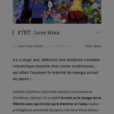
#TBT : Love Hina
0
PAR
MATTHIEU PINON
LE
25 OCTOBRE 2018
#TBT
,
NEWS
Il y a vingt ans, débutait une modeste comédie
romantique inspirée d’un conte traditionnel…
qui allait façonner le marché du manga actuel
au Japon !
Keitarô Urashima s’accroche encore à sa promesse
d’enfance : tant pis s’il a oublié
le nom et le visage de la
fillette avec qui il s’est juré d’entrer à Todai
, la plus
prestigieuse université du Japon, il le fera ! Deux échecs