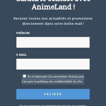
AnimeLand !
ARTICLES LIÉS
Recevez toutes nos actualités et promotions
directement dans votre boîte mail !
PRÉNOM
5 AOÛT 2026
0
L’AnimeLand Hors-Série
E-MAIL
– Spécial Posters est
disponible !
En m'abonnant à la newsletter AnimeLand,
j'accepte la politique de confidentialité du site.
4 AOÛT 2026
0
Une nouvelle série TV
En vous inscrivant à la newsletter AnimeLand, vous acceptez