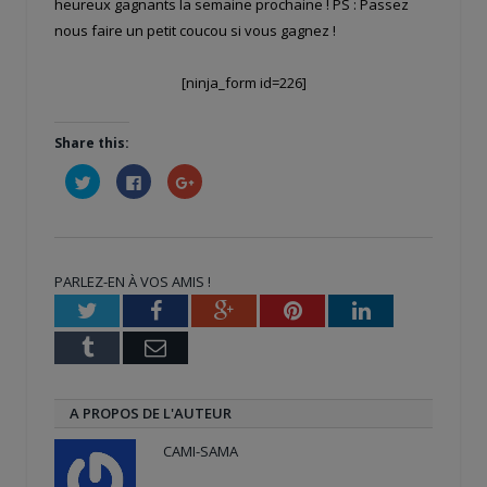
heureux gagnants la semaine prochaine ! PS : Passez
nous faire un petit coucou si vous gagnez !
[ninja_form id=226]
Share this:
Cliquez
Cliquez
Cliquez
pour
pour
pour
partager
partager
partager
sur
sur
sur
Twitter(ouvre
Facebook(ouvre
Google+
dans
dans
(ouvre
une
une
dans
nouvelle
nouvelle
une
PARLEZ-EN À VOS AMIS !
fenêtre)
fenêtre)
nouvelle
fenêtre)
Twitter
Facebook
Google+
Pinterest
LinkedIn
Tumblr
Email
A PROPOS DE L'AUTEUR
CAMI-SAMA