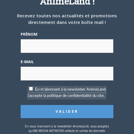
AnimeLand !
lancent leur Concours
Mangaka !
Recevez toutes nos actualités et promotions
directement dans votre boîte mail !
PRÉNOM
24 AOÛT 2022
0
E-MAIL
Glénat propose une
nouvelle Nuit One Piece
le 13 septembre
En m'abonnant à la newsletter AnimeLand,
Vous devez
vous connecter
pour laisser un
j'accepte la politique de confidentialité du site.
commentaire.
En vous inscrivant à la newsletter AnimeLand, vous acceptez
qu'AM MEDIA NETWORK collecte et utilise les données