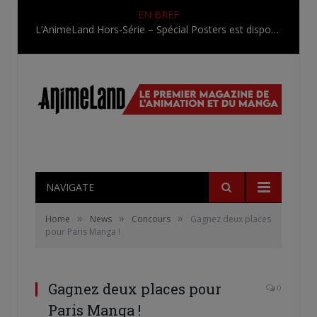
EN BREF
L’AnimeLand Hors-Série – Spécial Posters est disponible !
NAVIGATE
»
»
»
Home
News
Concours
Gagnez deux places
pour Paris Manga !
Gagnez deux places pour
0
Paris Manga !