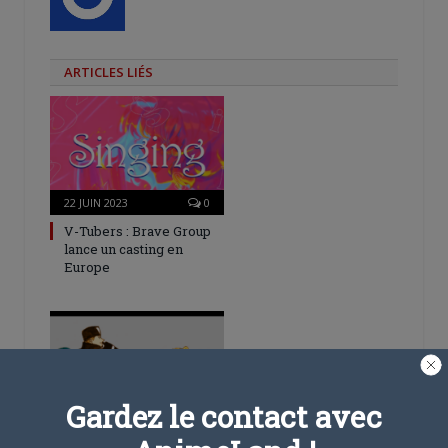
ARTICLES LIÉS
22 JUIN 2023
0
V-Tubers : Brave Group
lance un casting en
Europe
Gardez le contact avec
31 MARS 2023
0
Noeve Grafx et J-One