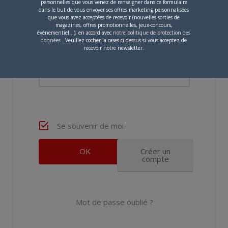
personnelles que vous venez de renseigner dans ce formulaire
dans le but de vous envoyer ses offres marketing personnalisées
Nom d'utilisateur ou adresse e-mail
que vous avez acceptées de recevoir (nouvelles sorties de
magazines, offres promotionnelles, jeux-concours,
événementiel...), en accord avec
notre politique de protection des
données
. Veuillez cocher la cases ci-dessus si vous acceptez de
recevoir notre newsletter.
Mot de passe
Se souvenir de moi
Créer un
compte
Mot de passe oublié ?