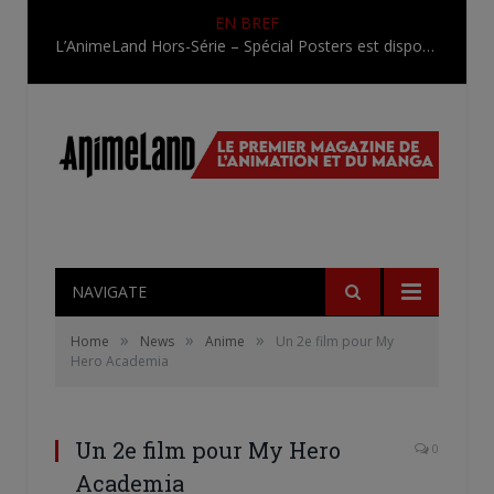
EN BREF
L’AnimeLand Hors-Série – Spécial Posters est disponible !
NAVIGATE
»
»
»
Home
News
Anime
Un 2e film pour My
Hero Academia
Un 2e film pour My Hero
0
Academia