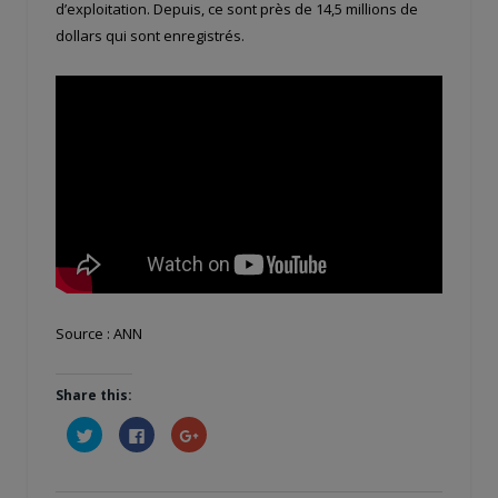
d’exploitation. Depuis, ce sont près de 14,5 millions de
dollars qui sont enregistrés.
Source : ANN
Share this:
Cliquez
Cliquez
Cliquez
pour
pour
pour
partager
partager
partager
sur
sur
sur
Twitter(ouvre
Facebook(ouvre
Google+
dans
dans
(ouvre