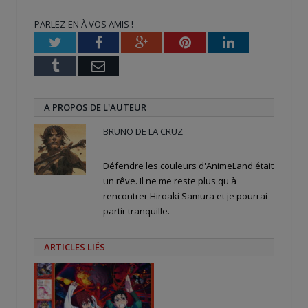
une
une
dans
nouvelle
nouvelle
une
PARLEZ-EN À VOS AMIS !
fenêtre)
fenêtre)
nouvelle
fenêtre)
Twitter
Facebook
Google+
Pinterest
LinkedIn
Tumblr
Email
A PROPOS DE L'AUTEUR
BRUNO DE LA CRUZ
Défendre les couleurs d'AnimeLand était
un rêve. Il ne me reste plus qu'à
rencontrer Hiroaki Samura et je pourrai
partir tranquille.
ARTICLES LIÉS