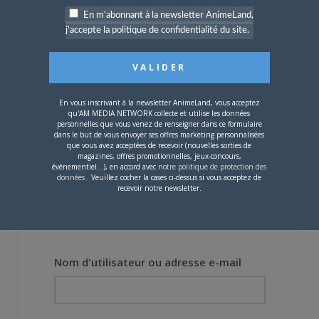
En m'abonnant à la newsletter AnimeLand,
4 JUILLET 2026
0
j'accepte la politique de confidentialité du site.
[Entretien] Mokochan : «
Lors des prémices du
projet, il était déjà
demandé de suivre au
mieux le manga
originel.»
En vous inscrivant à la newsletter AnimeLand, vous acceptez
qu'AM MEDIA NETWORK collecte et utilise les données
personnelles que vous venez de renseigner dans ce formulaire
dans le but de vous envoyer ses offres marketing personnalisées
Vous devez
vous connecter
pour laisser un
que vous avez acceptées de recevoir (nouvelles sorties de
commentaire.
magazines, offres promotionnelles, jeux-concours,
événementiel...), en accord avec
notre politique de protection des
données
. Veuillez cocher la cases ci-dessus si vous acceptez de
recevoir notre newsletter.
Nom d'utilisateur ou adresse e-mail