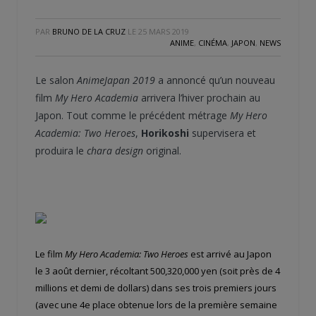
PAR
BRUNO DE LA CRUZ
LE
25 MARS 2019
ANIME
,
CINÉMA
,
JAPON
,
NEWS
Le salon
AnimeJapan 2019
a annoncé qu’un nouveau
film
My Hero Academia
arrivera l’hiver prochain au
Japon. Tout comme le précédent métrage
My Hero
Academia: Two Heroes
,
Horikoshi
supervisera et
produira le
chara design
original.
Le film
My Hero Academia: Two Heroes
est arrivé au Japon
le 3 août dernier, récoltant 500,320,000 yen (soit près de 4
millions et demi de dollars) dans ses trois premiers jours
(avec une 4e place obtenue lors de la première semaine