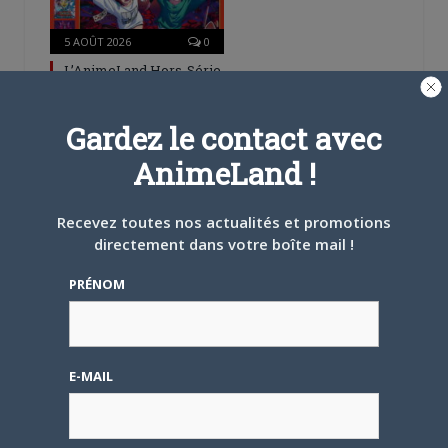
5 AOÛT 2026
0
L’AnimeLand Hors-Série
– Spécial Posters est
disponible !
Gardez le contact avec
AnimeLand !
Recevez toutes nos actualités et promotions
directement dans votre boîte mail !
4 AOÛT 2026
0
PRÉNOM
Une nouvelle série TV
Digimon en préparation
pour 2027
E-MAIL