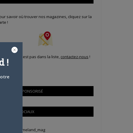
our savoir où trouver nos magazines, cliquez sur la
arte !
i votre ville n'est pas dans la liste,
contactez-nous
!
 !
votre
CONTENU SPONSORISÉ
RÉSEAUX SOCIAUX
weets by Animeland_mag