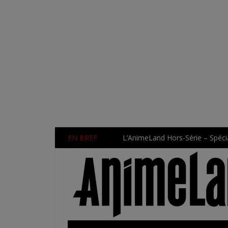
EN BREF
L’AnimeLand Hors-Série – Spécia