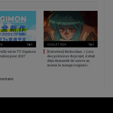
26
0
4 JUILLET 2026
0
elle série TV Digimon
[Entretien] Mokochan : « Lors
ration pour 2027
des prémices du projet, il était
déjà demandé de suivre au
mieux le manga originel.»
mentaire.