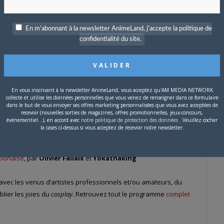
En m'abonnant à la newsletter AnimeLand, j'accepte la politique de
confidentialité du site.
En vous inscrivant à la newsletter AnimeLand, vous acceptez qu'AM MEDIA NETWORK
en Lagann
!
collecte et utilise les données personnelles que vous venez de renseigner dans ce formulaire
dans le but de vous envoyer ses offres marketing personnalisées que vous avez acceptées de
son fondateur Ahmed Agne
recevoir (nouvelles sorties de magazines, offres promotionnelles, jeux-concours,
événementiel...), en accord avec
notre politique de protection des données
. Veuillez cocher
ano
la cases ci-dessus si vous acceptez de recevoir notre newsletter.
eu
le 13 avril à 20h30 (
info projection ici
)
animation
aponaise
, par
Olivier Fallaix
et
Yokathaking
avec les venus d’artistes professionnels et/ou amateurs, du
lier les joies du
cosplay
. Retrouvez tout le programme
complet