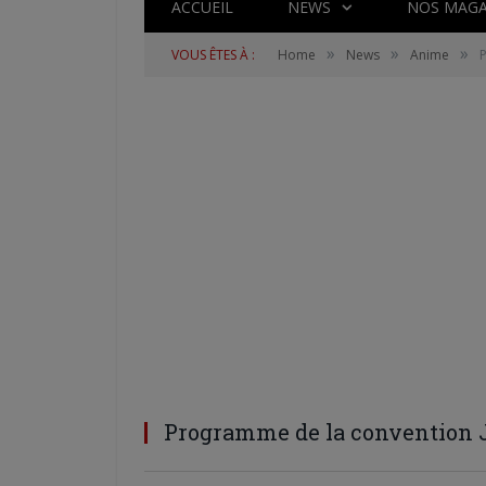
ACCUEIL
NEWS
NOS MAGA
»
»
»
VOUS ÊTES À :
Home
News
Anime
Programme de la convention 