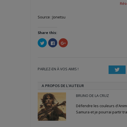
Rése
Source : Jonetsu
Share this:
Cliquez
Cliquez
Cliquez
pour
pour
pour
partager
partager
partager
sur
sur
sur
Twitter(ouvre
Facebook(ouvre
Google+
dans
dans
(ouvre
une
une
dans
nouvelle
nouvelle
une
PARLEZ-EN À VOS AMIS !
fenêtre)
fenêtre)
nouvelle
Twi
fenêtre)
A PROPOS DE L'AUTEUR
BRUNO DE LA CRUZ
Défendre les couleurs d'Anime
Samura et je pourrai partir tra