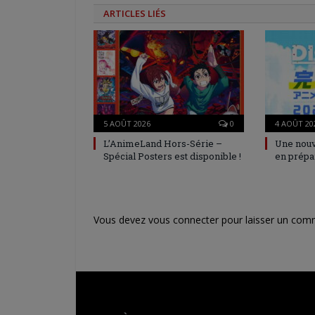
ARTICLES LIÉS
5 AOÛT 2026
0
4 AOÛT 20
L’AnimeLand Hors-Série –
Une nouv
Spécial Posters est disponible !
en prépa
Vous devez
vous connecter
pour laisser un com