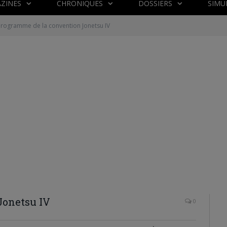
ZINES
CHRONIQUES
DOSSIERS
SIMU
Programme de la convention Jonetsu IV
Jonetsu IV
0