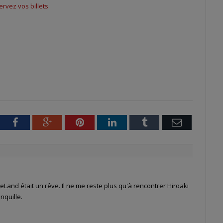
rvez vos billets
tter
Facebook
Google+
Pinterest
LinkedIn
Tumblr
Email
Land était un rêve. Il ne me reste plus qu'à rencontrer Hiroaki
nquille.