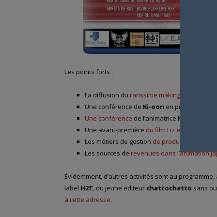
Les points forts :
La diffusion du
rarissime making-of de Gurr
Une conférence de
Ki-oon
en présence de 
Une conférence
de l’animatrice Masako Sak
Une avant-première
du film Liz et l’oiseau bl
Les métiers de gestion
de production dans l’
Les sources de
revenues dans l’animation j
Évidemment, d’autres activités sont au programme, 
label
H2T
, du jeune éditeur
chattochatto
sans oub
à cette adresse
.