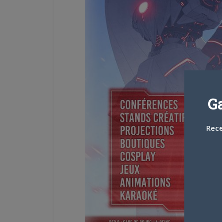
G
Rece