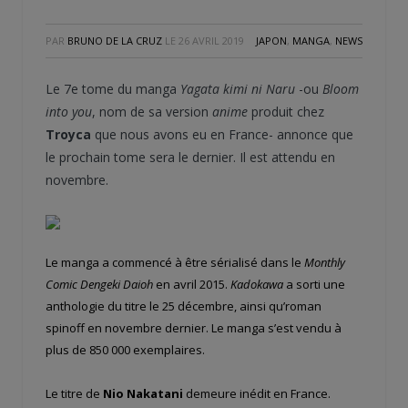
PAR
BRUNO DE LA CRUZ
LE
26 AVRIL 2019
JAPON
,
MANGA
,
NEWS
Le 7e tome du manga
Yagata kimi ni Naru
-ou
Bloom
into you
, nom de sa version
anime
produit chez
Troyca
que nous avons eu en France- annonce que
le prochain tome sera le dernier. Il est attendu en
novembre.
Le manga a commencé à être sérialisé dans le
Monthly
Comic Dengeki Daioh
en avril 2015.
Kadokawa
a sorti une
anthologie du titre le 25 décembre, ainsi qu’roman
spinoff en novembre dernier. Le manga s’est vendu à
plus de 850 000 exemplaires.
Le titre de
Nio Nakatani
demeure inédit en France.