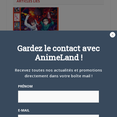
ARTICLES LIÉS
5 AOÛT 2026
0
L’AnimeLand Hors-Série
Gardez le contact avec
– Spécial Posters est
disponible !
AnimeLand !
Recevez toutes nos actualités et promotions
directement dans votre boîte mail !
PRÉNOM
4 AOÛT 2026
0
Une nouvelle série TV
Digimon en préparation
pour 2027
E-MAIL