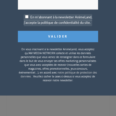
En m'abonnant à la newsletter AnimeLand,
j'accepte la politique de confidentialité du site.
4 JUILLET 2026
0
[Entretien] Mokochan : «
Lors des prémices du
projet, il était déjà
En vous inscrivant à la newsletter AnimeLand, vous acceptez
demandé de suivre au
qu'AM MEDIA NETWORK collecte et utilise les données
mieux le manga
personnelles que vous venez de renseigner dans ce formulaire
originel.»
dans le but de vous envoyer ses offres marketing personnalisées
que vous avez acceptées de recevoir (nouvelles sorties de
magazines, offres promotionnelles, jeux-concours,
événementiel...), en accord avec
notre politique de protection des
Vous devez
vous connecter
pour laisser un
données
. Veuillez cocher la cases ci-dessus si vous acceptez de
commentaire.
recevoir notre newsletter.