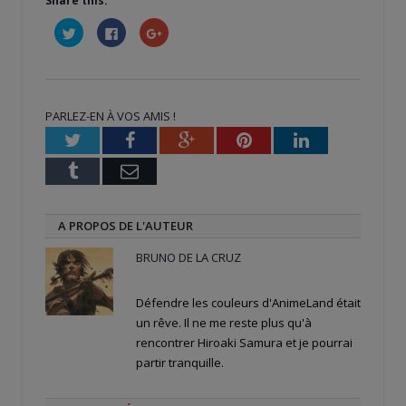
Share this:
Cliquez
Cliquez
Cliquez
pour
pour
pour
partager
partager
partager
sur
sur
sur
Twitter(ouvre
Facebook(ouvre
Google+
dans
dans
(ouvre
une
une
dans
nouvelle
nouvelle
une
PARLEZ-EN À VOS AMIS !
fenêtre)
fenêtre)
nouvelle
fenêtre)
Twitter
Facebook
Google+
Pinterest
LinkedIn
Tumblr
Email
A PROPOS DE L'AUTEUR
BRUNO DE LA CRUZ
Défendre les couleurs d'AnimeLand était
un rêve. Il ne me reste plus qu'à
rencontrer Hiroaki Samura et je pourrai
partir tranquille.