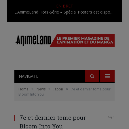
EN BREF
L’AnimeLand Hors-Série – Spécial Posters est disponible !
NAVIGATE
»
»
»
Home
News
Japon
7e et dernier tome pour
Bloom Into You
7e et dernier tome pour
0
Bloom Into You