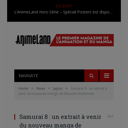
EN BREF
L’AnimeLand Hors-Série – Spécial Posters est disponible !
NAVIGATE
»
»
»
Home
News
Japon
Samurai 8 : un extrait à
venir du nouveau manga de Masashi Kishimoto
Samurai 8 : un extrait à venir
0
du nouveau manga de