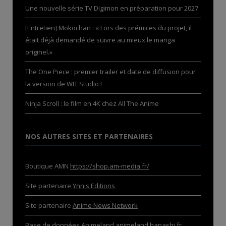
Une nouvelle série TV Digimon en préparation pour 2027
[Entretien] Mokochan : « Lors des prémices du projet, il
était déjà demandé de suivre au mieux le manga
originel.»
The One Piece : premier trailer et date de diffusion pour
la version de WIT Studio !
Ninja Scroll : le film en 4K chez All The Anime
NOS AUTRES SITES ET PARTENAIRES
Boutique AMN
https://shop.am-media.fr/
Site partenaire
Ynnis Editions
Site partenaire
Anime News Network
Base de données Animeland
animeland.hanashi.fr