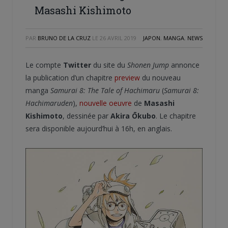
Masashi Kishimoto
PAR
BRUNO DE LA CRUZ
LE
26 AVRIL 2019
JAPON
,
MANGA
,
NEWS
Le compte
Twitter
du site du
Shonen Jump
annonce
la publication d’un chapitre
preview
du nouveau
manga
Samurai 8: The Tale of Hachimaru
(
Samurai 8:
Hachimaruden
),
nouvelle oeuvre
de
Masashi
Kishimoto
, dessinée par
Akira Ōkubo
. Le chapitre
sera disponible aujourd’hui à 16h, en anglais.