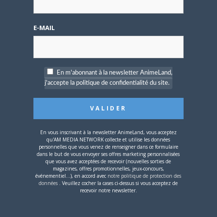
E-MAIL
4 AOÛT 2026
0
Une nouvelle série TV
Digimon en préparation
pour 2027
En m'abonnant à la newsletter AnimeLand,
j'accepte la politique de confidentialité du site.
En vous inscrivant à la newsletter AnimeLand, vous acceptez
4 JUILLET 2026
0
qu'AM MEDIA NETWORK collecte et utilise les données
personnelles que vous venez de renseigner dans ce formulaire
[Entretien] Mokochan : «
dans le but de vous envoyer ses offres marketing personnalisées
Lors des prémices du
que vous avez acceptées de recevoir (nouvelles sorties de
projet, il était déjà
magazines, offres promotionnelles, jeux-concours,
demandé de suivre au
événementiel...), en accord avec
notre politique de protection des
données
. Veuillez cocher la cases ci-dessus si vous acceptez de
mieux le manga
recevoir notre newsletter.
originel.»