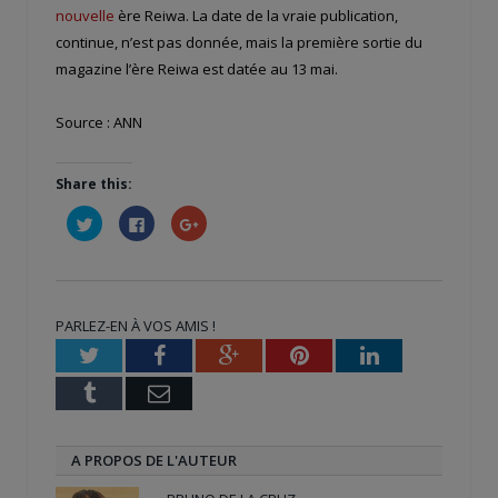
nouvelle
ère Reiwa. La date de la vraie publication,
continue, n’est pas donnée, mais la première sortie du
magazine l’ère Reiwa est datée au 13 mai.
Source : ANN
Share this:
Cliquez
Cliquez
Cliquez
pour
pour
pour
partager
partager
partager
sur
sur
sur
Twitter(ouvre
Facebook(ouvre
Google+
dans
dans
(ouvre
une
une
dans
nouvelle
nouvelle
une
PARLEZ-EN À VOS AMIS !
fenêtre)
fenêtre)
nouvelle
fenêtre)
Twitter
Facebook
Google+
Pinterest
LinkedIn
Tumblr
Email
A PROPOS DE L'AUTEUR