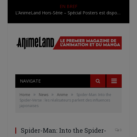
EN BREF
L’AnimeLand Hors-Série – Spécial Posters est disponible !
NAVIGATE
»
»
»
Home
News
Anime
Spider-Man: Into the
Spider-Verse : les réalisateurs parlent des influences
japonaises
Spider-Man: Into the Spider-
0