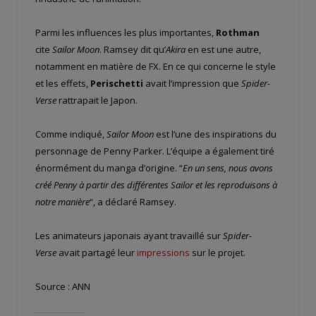
Parmi les influences les plus importantes,
Rothman
cite
Sailor Moon
. Ramsey dit qu’
Akira
en est une autre,
notamment en matière de FX. En ce qui concerne le style
et les effets,
Perischetti
avait l’impression que
Spider-
Verse
rattrapait le Japon.
Comme indiqué,
Sailor Moon
est l’une des inspirations du
personnage de Penny Parker. L’équipe a également tiré
énormément du manga d’origine. “
En un sens, nous avons
créé Penny à partir des différentes Sailor et les reproduisons à
notre manière
“, a déclaré Ramsey.
Les animateurs japonais ayant travaillé sur
Spider-
Verse
avait partagé leur
impressions
sur le projet.
Source : ANN