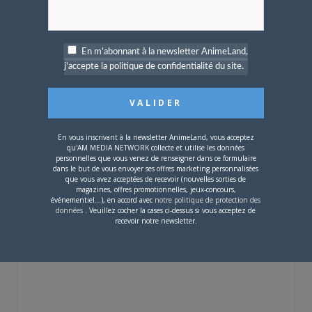
En m'abonnant à la newsletter AnimeLand,
j'accepte la politique de confidentialité du site.
4 JUILLET 2026
0
[Entretien] Mokochan : «
Lors des prémices du
projet, il était déjà
En vous inscrivant à la newsletter AnimeLand, vous acceptez
demandé de suivre au
qu'AM MEDIA NETWORK collecte et utilise les données
personnelles que vous venez de renseigner dans ce formulaire
mieux le manga
dans le but de vous envoyer ses offres marketing personnalisées
originel.»
que vous avez acceptées de recevoir (nouvelles sorties de
magazines, offres promotionnelles, jeux-concours,
événementiel...), en accord avec
notre politique de protection des
Vous devez
vous connecter
pour laisser un
données
. Veuillez cocher la cases ci-dessus si vous acceptez de
recevoir notre newsletter.
commentaire.