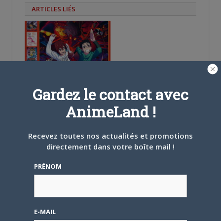
ARTICLES LIÉS
5 AOÛT 2026
0
L’AnimeLand Hors-Série
Gardez le contact avec
– Spécial Posters est
disponible !
AnimeLand !
Recevez toutes nos actualités et promotions
directement dans votre boîte mail !
PRÉNOM
4 AOÛT 2026
0
Une nouvelle série TV
Digimon en préparation
pour 2027
E-MAIL