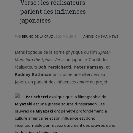
Verse : les réalisateurs
parlent des influences
japonaises
PAR
BRUNO DE LA CRUZ
LE
20 MAI 2019
ANIME
,
CINÉMA
,
NEWS
Dans l’optique de la sortie physique du film
Spider-
Man: Into the Spider-Verse
au japon le 7 août, les
réalisateurs
Bob Persichetti
,
Peter Ramsey
, et
Rodney Rothman
ont donné une interview au
Japon, en parlant des influences
anime
du projet.
Perischetti
explique que la filmographie de
Miyazaki
est une grosse source d’inspiration. Les
œuvres de
Miyazaki
ont pénétré profondément la
culture américaine et son influence est donc
incontournable parmi ceux qui créent des œuvres dans
l’industrie de l’animation.