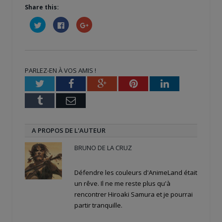
Share this:
Cliquez
Cliquez
Cliquez
pour
pour
pour
partager
partager
partager
sur
sur
sur
Twitter(ouvre
Facebook(ouvre
Google+
dans
dans
(ouvre
une
une
dans
nouvelle
nouvelle
une
PARLEZ-EN À VOS AMIS !
fenêtre)
fenêtre)
nouvelle
fenêtre)
Twitter
Facebook
Google+
Pinterest
LinkedIn
Tumblr
Email
A PROPOS DE L'AUTEUR
BRUNO DE LA CRUZ
Défendre les couleurs d'AnimeLand était
un rêve. Il ne me reste plus qu'à
rencontrer Hiroaki Samura et je pourrai
partir tranquille.