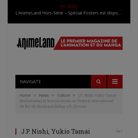
EN BREF
L’AnimeLand Hors-Série – Spécial Posters est disponible !
NAVIGATE
»
»
»
Home
News
Culture
J.P. Nishi, Yukio Tamai
(Kedamame) et Sourya invités au Festival international
de BD de Montreuil-Bellay (25-26 mai)
J.P. Nishi, Yukio Tamai
0