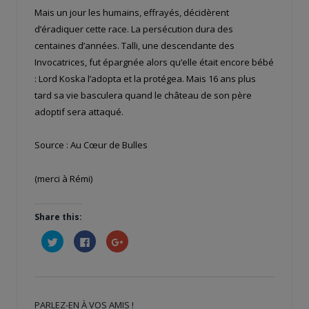
Mais un jour les humains, effrayés, décidèrent
d’éradiquer cette race. La persécution dura des
centaines d’années. Talli, une descendante des
Invocatrices, fut épargnée alors qu’elle était encore bébé
: Lord Koska l’adopta et la protégea. Mais 16 ans plus
tard sa vie basculera quand le château de son père
adoptif sera attaqué.
Source : Au Cœur de Bulles
(merci à Rémi)
Share this:
Cliquez
Cliquez
Cliquez
pour
pour
pour
partager
partager
partager
sur
sur
sur
Twitter(ouvre
Facebook(ouvre
Google+
dans
dans
(ouvre
une
une
dans
nouvelle
nouvelle
une
PARLEZ-EN À VOS AMIS !
fenêtre)
fenêtre)
nouvelle