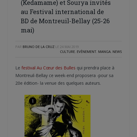
(Kedamame) et Sourya invités
au Festival international de
BD de Montreuil-Bellay (25-26
mai)
PAR
BRUNO DE LA CRUZ
LE
24 MAI 2019
CULTURE
,
EVÈNEMENT
,
MANGA
,
NEWS
Le
festival Au Cœur des Bulles
qui prendra place à
Montreuil-Bellay ce week-end proposera -pour sa
20e édition- la venue des quelques auteurs.