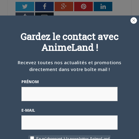
fenêtre)
Twitter
Facebook
Google+
Pinterest
LinkedIn
Tumblr
Email
Gardez le contact avec
A PROPOS DE L'AUTEUR
AnimeLand !
BRUNO DE LA CRUZ
Défendre les couleurs d'AnimeLand était
Recevez toutes nos actualités et promotions
un rêve. Il ne me reste plus qu'à
directement dans votre boîte mail !
rencontrer Hiroaki Samura et je pourrai
PRÉNOM
partir tranquille.
ARTICLES LIÉS
E-MAIL