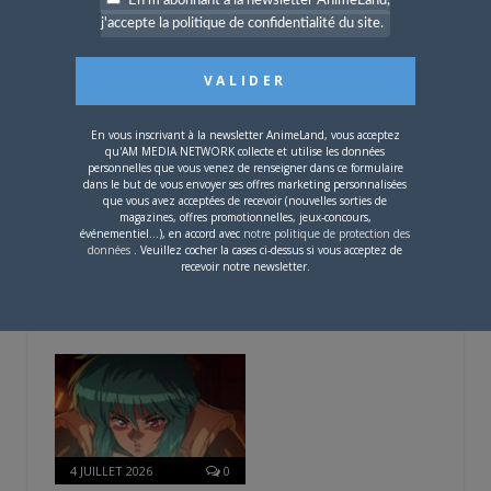
5 AOÛT 2026
0
En m'abonnant à la newsletter AnimeLand,
j'accepte la politique de confidentialité du site.
L’AnimeLand Hors-Série
– Spécial Posters est
disponible !
En vous inscrivant à la newsletter AnimeLand, vous acceptez
qu'AM MEDIA NETWORK collecte et utilise les données
personnelles que vous venez de renseigner dans ce formulaire
dans le but de vous envoyer ses offres marketing personnalisées
que vous avez acceptées de recevoir (nouvelles sorties de
magazines, offres promotionnelles, jeux-concours,
événementiel...), en accord avec
notre politique de protection des
4 AOÛT 2026
0
données
. Veuillez cocher la cases ci-dessus si vous acceptez de
Une nouvelle série TV
recevoir notre newsletter.
Digimon en préparation
pour 2027
4 JUILLET 2026
0