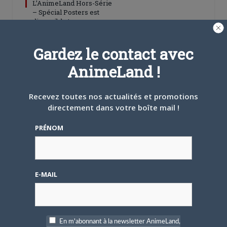
L’AnimeLand Hors-Série
– Spécial Posters est
disponible !
Gardez le contact avec
AnimeLand !
Recevez toutes nos actualités et promotions
4 AOÛT 2026
0
directement dans votre boîte mail !
Une nouvelle série TV
Digimon en préparation
PRÉNOM
pour 2027
E-MAIL
4 JUILLET 2026
0
[Entretien] Mokochan : «
En m'abonnant à la newsletter AnimeLand,