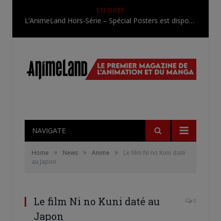
EN BREF
L’AnimeLand Hors-Série – Spécial Posters est disponible !
NAVIGATE
»
»
»
Home
News
Anime
Le film Ni no Kuni daté
au Japon
Le film Ni no Kuni daté au
0
Japon