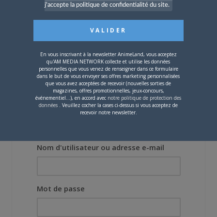
Lors des prémices du
j'accepte la politique de confidentialité du site.
projet, il était déjà
demandé de suivre au
mieux le manga
originel.»
En vous inscrivant à la newsletter AnimeLand, vous acceptez
qu'AM MEDIA NETWORK collecte et utilise les données
Vous devez
vous connecter
pour laisser un
personnelles que vous venez de renseigner dans ce formulaire
commentaire.
dans le but de vous envoyer ses offres marketing personnalisées
que vous avez acceptées de recevoir (nouvelles sorties de
magazines, offres promotionnelles, jeux-concours,
événementiel...), en accord avec
notre politique de protection des
données
. Veuillez cocher la cases ci-dessus si vous acceptez de
recevoir notre newsletter.
Nom d'utilisateur ou adresse e-mail
Mot de passe