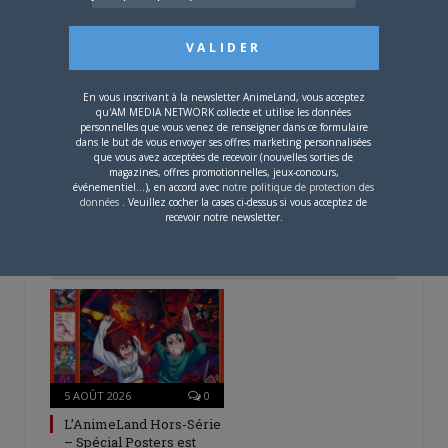
Tumblr
Email
A PROPOS DE L'AUTEUR
BRUNO DE LA CRUZ
En vous inscrivant à la newsletter AnimeLand, vous acceptez
qu'AM MEDIA NETWORK collecte et utilise les données
personnelles que vous venez de renseigner dans ce formulaire
dans le but de vous envoyer ses offres marketing personnalisées
Défendre les couleurs d'AnimeLand était
que vous avez acceptées de recevoir (nouvelles sorties de
un rêve. Il ne me reste plus qu'à
magazines, offres promotionnelles, jeux-concours,
événementiel...), en accord avec
notre politique de protection des
rencontrer Hiroaki Samura et je pourrai
données
. Veuillez cocher la cases ci-dessus si vous acceptez de
partir tranquille.
recevoir notre newsletter.
ARTICLES LIÉS
5 AOÛT 2026
0
L’AnimeLand Hors-Série
– Spécial Posters est