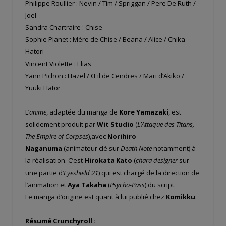
Philippe Roullier : Nevin / Tim / Spriggan / Pere De Ruth /
Joel
Sandra Chartraire : Chise
Sophie Planet : Mère de Chise / Beana / Alice / Chika
Hatori
Vincent Violette : Elias
Yann Pichon : Hazel / Œil de Cendres / Mari d’Akiko /
Yuuki Hator
L’
anime
, adaptée du manga de
Kore Yamazaki
, est
solidement produit par
Wit Studio
(
L’Attaque des Titans,
The Empire of Corpses
),avec
Norihiro
Naganuma
(animateur clé sur
Death Note
notamment) à
la réalisation. C’est
Hirokata Kato
(
chara designer
sur
une partie d’
Eyeshield 21
) qui est chargé de la direction de
l’animation et
Aya Takaha
(
Psycho-Pass
) du script.
Le manga d’origine est quant à lui publié chez
Komikku
.
Résumé Crunchyroll :