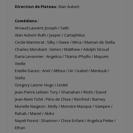
Direction de Plateau:
Alan Aubert
Comédiens :
Arnaud Laurent: Joseph / Seth
Alan Aubert: Ruth / Jasper / Cartaphilus
Cecile Marmorat : Silky / Gwee / Mina / Maman de Stella
Charles Mendiant : Simon / Matthew / Adolph Stroud
Daria Levannier : Angelica / Titania /Phyllis / Mayumi
Vieille
Estelle Darazi : Ariel / Althea / Uir / Isabel / Merituuli /
Stella
Gregory Laisne: Hugo / Lindel
Jean-Pierre Leblan: Tory / Shanahan / Riichi / David
Jean-Remi Tichit : Père de Chise / Renfred / Barney
Murielle Naigeon : Molly / Monstre Masque / Vampire /
Rahab / Mariel / Akiko
Nayeli Forest : Shannon / Chise Enfant / Angelica Petite /
Ethan