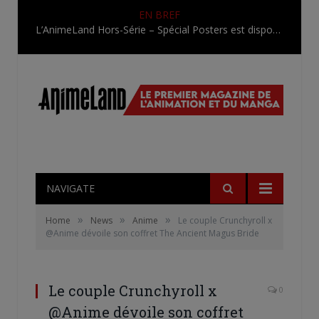
EN BREF
L’AnimeLand Hors-Série – Spécial Posters est disponible !
NAVIGATE
»
»
»
Home
News
Anime
Le couple Crunchyroll x
@Anime dévoile son coffret The Ancient Magus Bride
Le couple Crunchyroll x
0
@Anime dévoile son coffret