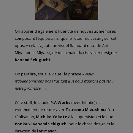
On apprend également l’identité de nouveaux membres
composant l’équipe ainsi que le retour du casting sur cet
opus. A cela s’ajoute un visuel flambant neuf de Aoi
Miyamori et Miyai signé de la main du character designer
Kanami Sekiguchi
.
On peut lire, sous le visuel, la phrase «
Nous
n’abandonnerons pas ! Pas tant que nous n’aurons pas tenu
notre promesse…
».
Côté staff, le studio
P.A Works
(avec Infinite) est
évidemment de retour avec
Tsutomu Mizushima
à la
réalisation,
Michiko Yokote
à la supervision et le duo
Ponka8
/
Kanami Sekiguchi
pour le chara design et la
direction de l’animation.