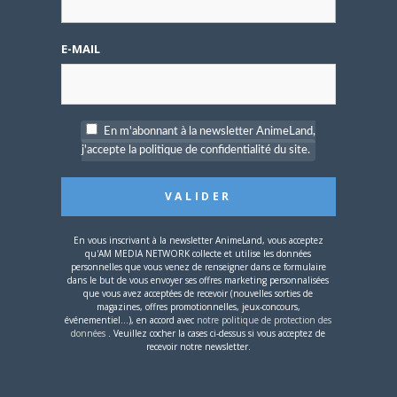
Défendre les couleurs d'AnimeLand était
E-MAIL
un rêve. Il ne me reste plus qu'à
rencontrer Hiroaki Samura et je pourrai
partir tranquille.
En m'abonnant à la newsletter AnimeLand,
ARTICLES LIÉS
j'accepte la politique de confidentialité du site.
En vous inscrivant à la newsletter AnimeLand, vous acceptez
qu'AM MEDIA NETWORK collecte et utilise les données
5 AOÛT 2026
0
personnelles que vous venez de renseigner dans ce formulaire
dans le but de vous envoyer ses offres marketing personnalisées
L’AnimeLand Hors-Série
que vous avez acceptées de recevoir (nouvelles sorties de
– Spécial Posters est
magazines, offres promotionnelles, jeux-concours,
disponible !
événementiel...), en accord avec
notre politique de protection des
données
. Veuillez cocher la cases ci-dessus si vous acceptez de
recevoir notre newsletter.