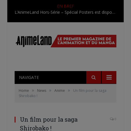
EN BREF
L’AnimeLand Hors-Série – Spécial Posters est disponible !
NAVIGATE
»
»
»
Home
News
Anime
Un film pour la saga
Shirobako !
Un film pour la saga
0
Shirobako !