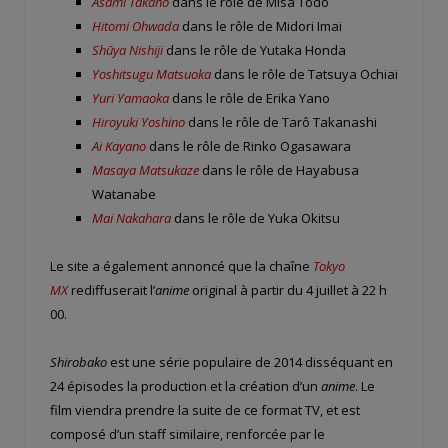
Asami Takano
dans le rôle de Misa Tôdô
Hitomi Ohwada
dans le rôle de Midori Imai
Shūya Nishiji
dans le rôle de Yutaka Honda
Yoshitsugu Matsuoka
dans le rôle de Tatsuya Ochiai
Yuri Yamaoka
dans le rôle de Erika Yano
Hiroyuki Yoshino
dans le rôle de Tarô Takanashi
Ai Kayano
dans le rôle de Rinko Ogasawara
Masaya Matsukaze
dans le rôle de Hayabusa
Watanabe
Mai Nakahara
dans le rôle de Yuka Okitsu
Le site a également annoncé que la chaîne
Tokyo
MX
rediffuserait l’
anime
original à partir du 4 juillet à 22 h
00.
Shirobako
est une série populaire de 2014 disséquant en
24 épisodes la production et la création d’un
anime
. Le
film viendra prendre la suite de ce format TV, et est
composé d’un staff similaire, renforcée par le