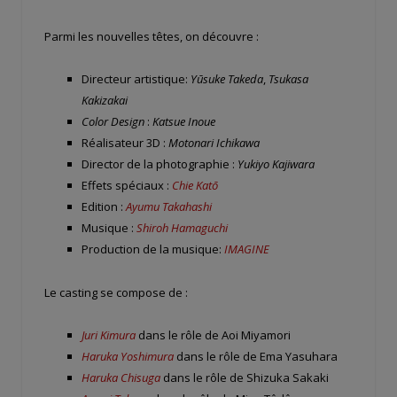
Parmi les nouvelles têtes, on découvre :
Directeur artistique:
Yūsuke Takeda
,
Tsukasa
Kakizakai
Color Design
:
Katsue Inoue
Réalisateur 3D :
Motonari Ichikawa
Director de la photographie :
Yukiyo Kajiwara
Effets spéciaux :
Chie Katō
Edition :
Ayumu Takahashi
Musique :
Shiroh Hamaguchi
Production de la musique:
IMAGINE
Le casting se compose de :
Juri Kimura
dans le rôle de Aoi Miyamori
Haruka Yoshimura
dans le rôle de Ema Yasuhara
Haruka Chisuga
dans le rôle de Shizuka Sakaki