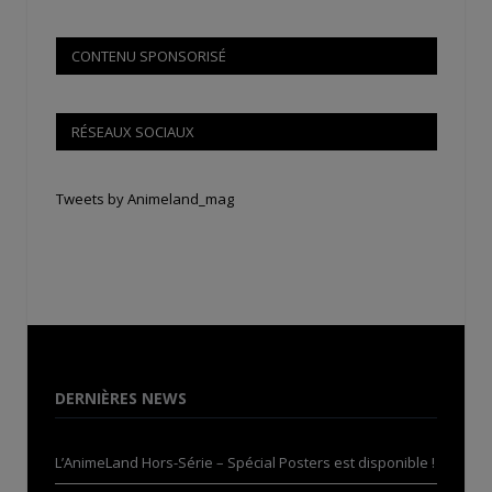
CONTENU SPONSORISÉ
RÉSEAUX SOCIAUX
Tweets by Animeland_mag
DERNIÈRES NEWS
L’AnimeLand Hors-Série – Spécial Posters est disponible !