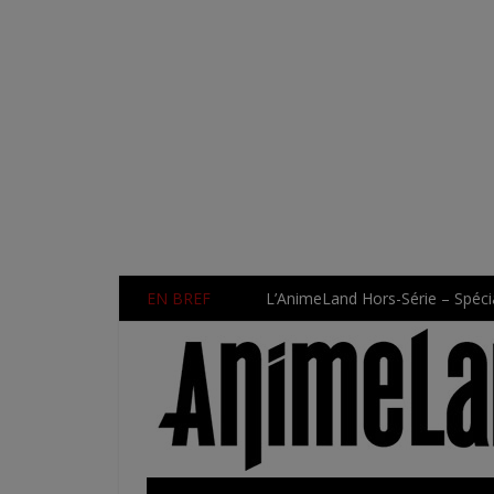
EN BREF
L’AnimeLand Hors-Série – Spécia