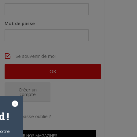
Mot de passe
Se souvenir de moi
Créer un
compte
 !
Mot de passe oublié ?
votre
OÙ TROUVER NOS MAGAZINES