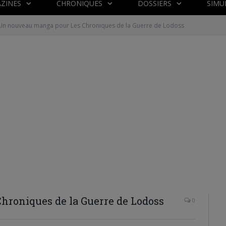
ZINES
CHRONIQUES
DOSSIERS
SIMU
Un nouveau manga pour Les Chroniques de la Guerre de Lodoss
roniques de la Guerre de Lodoss
0