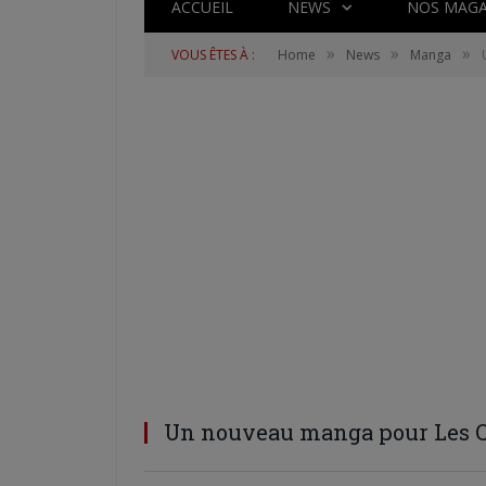
ACCUEIL
NEWS
NOS MAGA
»
»
»
VOUS ÊTES À :
Home
News
Manga
Un nouveau manga pour Les Ch