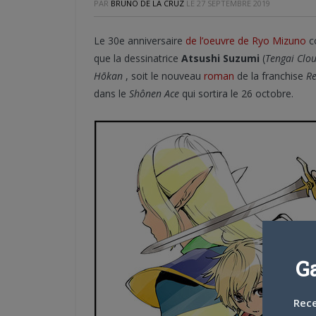
PAR
BRUNO DE LA CRUZ
LE
27 SEPTEMBRE 2019
Le 30e anniversaire
de l’oeuvre de Ryo Mizuno
co
que la dessinatrice
Atsushi Suzumi
(
Tengai Clo
Hōkan
, soit le nouveau
roman
de la franchise
Re
dans le
Shônen Ace
qui sortira le 26 octobre.
G
Rece