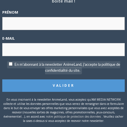
boîte mail !
PRÉNOM
P
c
E-MAIL
S
En m'abonnant à la newsletter AnimeLand, j'accepte la politique de
confidentialité du site.
er avril.
Suzumi
a récemment conclu son manga
Hōkago Kagura
Shônen Ace
en février 2018.
l de
Kouhei Azano
,
Tokyo Ravens
, en juillet 2017. Le 15e et
En vous inscrivant à la newsletter AnimeLand, vous acceptez qu'AM MEDIA NETWORK
i
avait lancé le titre dans le
Monthly Shōnen Ace
en 2010.
collecte et utilise les données personnelles que vous venez de renseigner dans ce formulaire
dans le but de vous envoyer ses offres marketing personnalisées que vous avez acceptées de
recevoir (nouvelles sorties de magazines, offres promotionnelles, jeux-concours,
événementiel...), en accord avec
notre politique de protection des données
. Veuillez cocher
la cases ci-dessus si vous acceptez de recevoir notre newsletter.
T