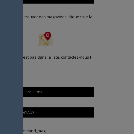
our savoir où trouver nos magazines, cliquez sur la
arte !
i votre ville n'est pas dans la liste,
contactez-nous
!
CONTENU SPONSORISÉ
RÉSEAUX SOCIAUX
weets by Animeland_mag