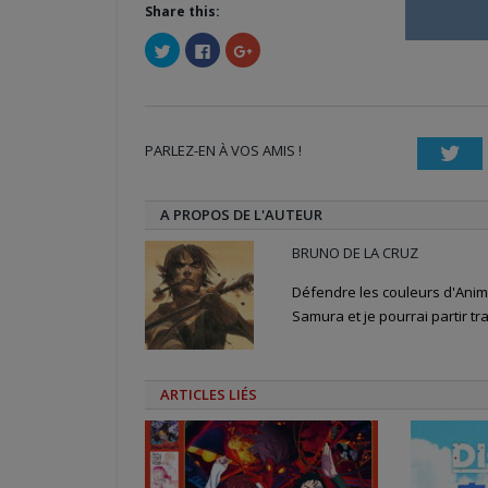
Share this:
Cliquez
Cliquez
Cliquez
pour
pour
pour
partager
partager
partager
sur
sur
sur
Twitter(ouvre
Facebook(ouvre
Google+
dans
dans
(ouvre
une
une
dans
nouvelle
nouvelle
une
PARLEZ-EN À VOS AMIS !
fenêtre)
fenêtre)
nouvelle
Twi
fenêtre)
A PROPOS DE L'AUTEUR
BRUNO DE LA CRUZ
Défendre les couleurs d'Anime
Samura et je pourrai partir tra
ARTICLES LIÉS