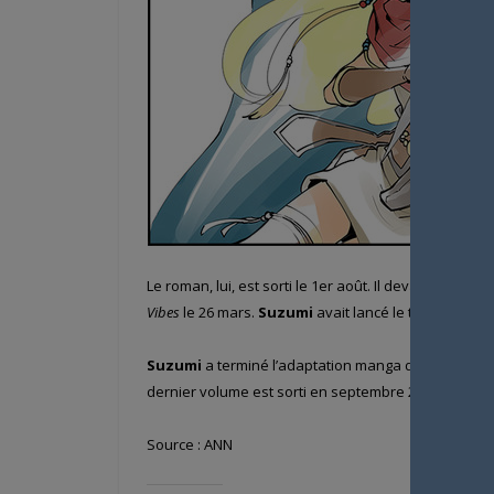
Le roman, lui, est sorti le 1er août. Il devait sortir le 1
Vibes
le 26 mars.
Suzumi
avait lancé le titre dans le
Suzumi
a terminé l’adaptation manga du light nove
dernier volume est sorti en septembre 2017.
Suzum
Source : ANN