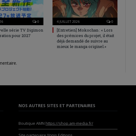
26
0
4 JUILLET 2026
0
elle série TV Digimon
[Entretien] Mokochan : « Lors
ration pour 2027
des prémices du projet, il était
déjà demandé de suivre au
mieux le manga originel.»
mentaire.
NOS AUTRES SITES ET PARTENAIRES
Boutique AMN
https://shop.am-media.fr/
Site partenaire
Ynnis Editions