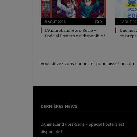
5 AOÛT 2026
0
4 AOÛT 20
L’AnimeLand Hors-Série –
Une nouv
Spécial Posters est disponible !
en prépa
Vous devez
vous connecter
pour laisser un com
DERNIÈRES NEWS
L’AnimeLand Hors-Série – Spécial Posters est
disponible !