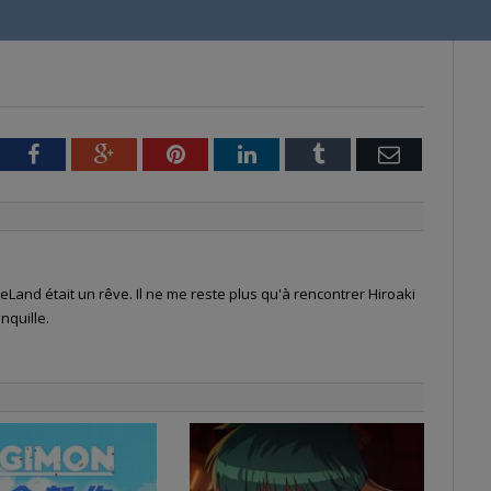
tter
Facebook
Google+
Pinterest
LinkedIn
Tumblr
Email
Land était un rêve. Il ne me reste plus qu'à rencontrer Hiroaki
nquille.