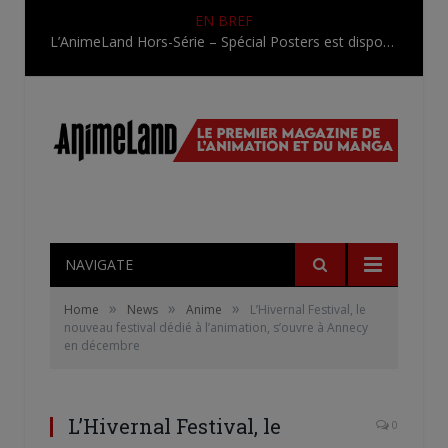
EN BREF
L’AnimeLand Hors-Série – Spécial Posters est disponible !
NAVIGATE
»
»
»
Home
News
Anime
L’Hivernal Festival, le
nouveau festival dédié à l’animation, s’ouvre à Annecy
en décembre
L’Hivernal Festival, le
0