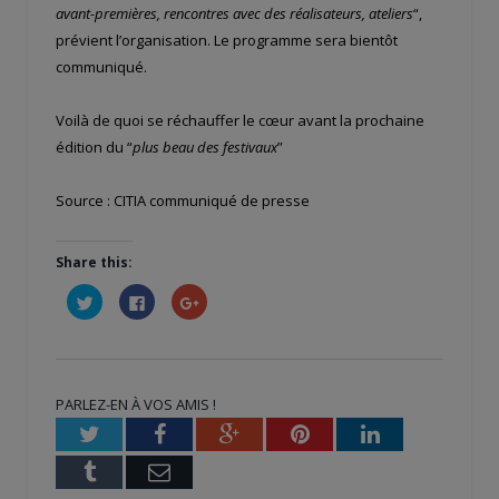
avant-premières, rencontres avec des réalisateurs, ateliers
“,
prévient l’organisation. Le programme sera bientôt
communiqué.
Voilà de quoi se réchauffer le cœur avant la prochaine
édition du “
plus beau des festivaux
”
Source : CITIA communiqué de presse
Share this:
Cliquez
Cliquez
Cliquez
pour
pour
pour
partager
partager
partager
sur
sur
sur
Twitter(ouvre
Facebook(ouvre
Google+
dans
dans
(ouvre
une
une
dans
nouvelle
nouvelle
une
PARLEZ-EN À VOS AMIS !
fenêtre)
fenêtre)
nouvelle
fenêtre)
Twitter
Facebook
Google+
Pinterest
LinkedIn
Tumblr
Email