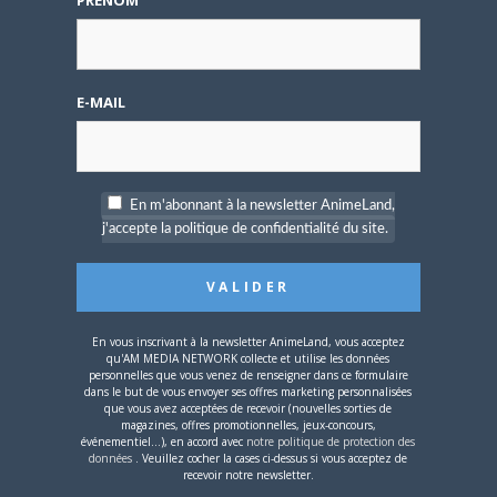
PRÉNOM
E-MAIL
4 AOÛT 2026
0
Une nouvelle série TV
Digimon en préparation
En m'abonnant à la newsletter AnimeLand,
pour 2027
j'accepte la politique de confidentialité du site.
En vous inscrivant à la newsletter AnimeLand, vous acceptez
qu'AM MEDIA NETWORK collecte et utilise les données
personnelles que vous venez de renseigner dans ce formulaire
4 JUILLET 2026
0
dans le but de vous envoyer ses offres marketing personnalisées
que vous avez acceptées de recevoir (nouvelles sorties de
[Entretien] Mokochan : «
magazines, offres promotionnelles, jeux-concours,
Lors des prémices du
événementiel...), en accord avec
notre politique de protection des
données
. Veuillez cocher la cases ci-dessus si vous acceptez de
projet, il était déjà
recevoir notre newsletter.
demandé de suivre au