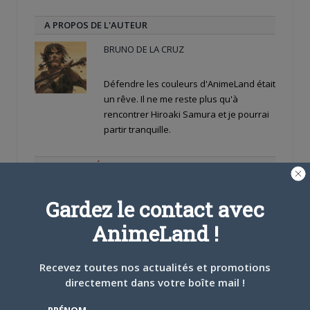
A PROPOS DE L'AUTEUR
BRUNO DE LA CRUZ
Défendre les couleurs d'AnimeLand était
un rêve. Il ne me reste plus qu'à
rencontrer Hiroaki Samura et je pourrai
partir tranquille.
ARTICLES LIÉS
Gardez le contact avec
AnimeLand !
5 AOÛT 2026
0
Recevez toutes nos actualités et promotions
L’AnimeLand Hors-Série
directement dans votre boîte mail !
– Spécial Posters est
disponible !