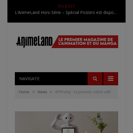
EN BREF
L’AnimeLand Hors-Série – Spécial Posters est disponible !
NAVIGATE
»
»
Home
News
WTFriday : Le premier robot café