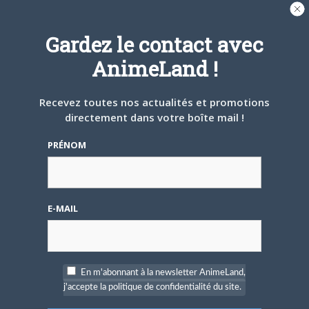
Gardez le contact avec
AnimeLand !
4 AOÛT 2026
0
Une nouvelle série TV
Recevez toutes nos actualités et promotions
Digimon en préparation
directement dans votre boîte mail !
pour 2027
PRÉNOM
E-MAIL
4 JUILLET 2026
0
[Entretien] Mokochan : «
Lors des prémices du
projet, il était déjà
En m'abonnant à la newsletter AnimeLand,
demandé de suivre au
j'accepte la politique de confidentialité du site.
mieux le manga
originel.»