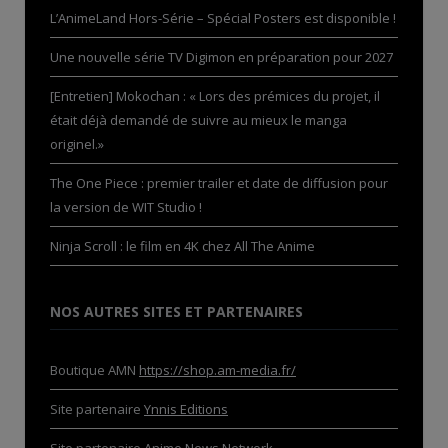
L’AnimeLand Hors-Série – Spécial Posters est disponible !
Une nouvelle série TV Digimon en préparation pour 2027
[Entretien] Mokochan : « Lors des prémices du projet, il
était déjà demandé de suivre au mieux le manga
originel.»
The One Piece : premier trailer et date de diffusion pour
la version de WIT Studio !
Ninja Scroll : le film en 4K chez All The Anime
NOS AUTRES SITES ET PARTENAIRES
Boutique AMN
https://shop.am-media.fr/
Site partenaire
Ynnis Editions
Site partenaire
Anime News Network