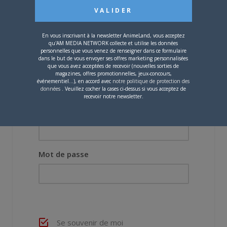
Vous devez
vous connecter
pour laisser un
commentaire.
En vous inscrivant à la newsletter AnimeLand, vous acceptez
qu'AM MEDIA NETWORK collecte et utilise les données
personnelles que vous venez de renseigner dans ce formulaire
dans le but de vous envoyer ses offres marketing personnalisées
que vous avez acceptées de recevoir (nouvelles sorties de
magazines, offres promotionnelles, jeux-concours,
événementiel...), en accord avec
notre politique de protection des
données
. Veuillez cocher la cases ci-dessus si vous acceptez de
recevoir notre newsletter.
Nom d'utilisateur ou adresse e-mail
Mot de passe
Se souvenir de moi