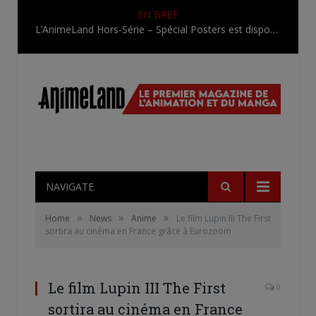
EN BREF
L’AnimeLand Hors-Série – Spécial Posters est disponible !
NAVIGATE
»
»
»
Home
News
Anime
Le film Lupin III The First
sortira au cinéma en France grâce à Eurozoom
Le film Lupin III The First
0
sortira au cinéma en France