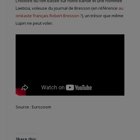
L’histoire du film basée sur notre bande et une nommée
Laeticia, voleuse du journal de Bresson (en référence
au
cinéaste français Robert Bresson ?
), un trésor que même
Lupin ne peut voler.
Source : Eurozoom
Share this: