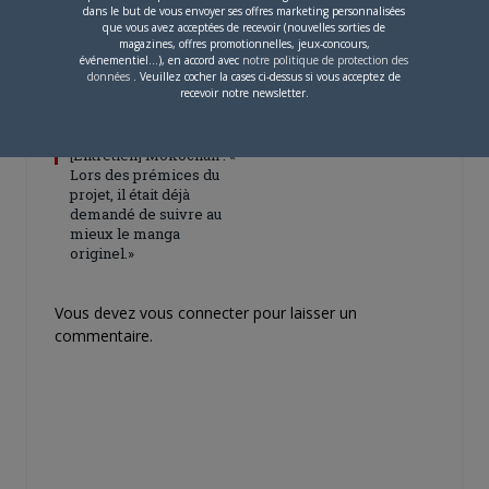
dans le but de vous envoyer ses offres marketing personnalisées
que vous avez acceptées de recevoir (nouvelles sorties de
magazines, offres promotionnelles, jeux-concours,
événementiel...), en accord avec
notre politique de protection des
données
. Veuillez cocher la cases ci-dessus si vous acceptez de
recevoir notre newsletter.
4 JUILLET 2026
0
[Entretien] Mokochan : «
Lors des prémices du
projet, il était déjà
demandé de suivre au
mieux le manga
originel.»
Vous devez
vous connecter
pour laisser un
commentaire.