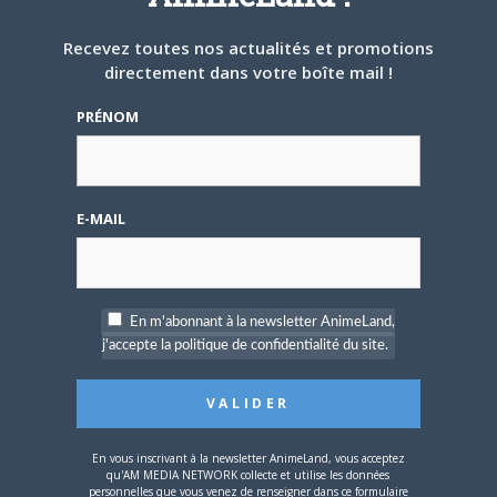
ARTICLES LIÉS
Recevez toutes nos actualités et promotions
directement dans votre boîte mail !
PRÉNOM
5 AOÛT 2026
0
L’AnimeLand Hors-Série
– Spécial Posters est
disponible !
E-MAIL
En m'abonnant à la newsletter AnimeLand,
j'accepte la politique de confidentialité du site.
4 AOÛT 2026
0
Une nouvelle série TV
Digimon en préparation
pour 2027
En vous inscrivant à la newsletter AnimeLand, vous acceptez
qu'AM MEDIA NETWORK collecte et utilise les données
personnelles que vous venez de renseigner dans ce formulaire