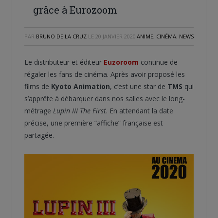
grâce à Eurozoom
PAR
BRUNO DE LA CRUZ
LE
20 JANVIER 2020
ANIME
,
CINÉMA
,
NEWS
Le distributeur et éditeur
Euzoroom
continue de
régaler les fans de cinéma. Après avoir proposé les
films de
Kyoto Animation
, c’est une star de
TMS
qui
s’apprête à débarquer dans nos salles avec le long-
métrage
Lupin III The First
. En attendant la date
précise, une première “affiche” française est
partagée.