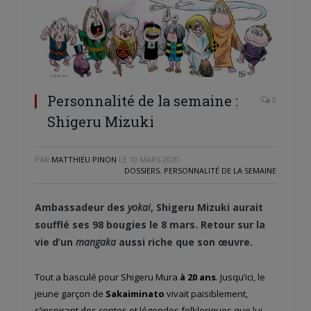
Personnalité de la semaine :
0
Shigeru Mizuki
PAR
MATTHIEU PINON
LE
10 MARS 2020
DOSSIERS
,
PERSONNALITÉ DE LA SEMAINE
Ambassadeur des
yokai
, Shigeru Mizuki aurait
soufflé ses 98 bougies le 8 mars. Retour sur la
vie d’un
mangaka
aussi riche que son œuvre.
Tout a basculé pour Shigeru Mura
à 20 ans
. Jusqu’ici, le
jeune garçon de
Sakaiminato
vivait paisiblement,
s’inspirant des contes et légendes folkloriques que lui