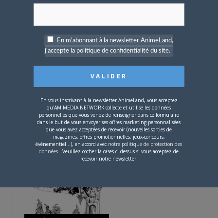
ARTICLES LIÉS
En m'abonnant à la newsletter AnimeLand,
j'accepte la politique de confidentialité du site.
4 JUILLET 2026
0
En vous inscrivant à la newsletter AnimeLand, vous acceptez
[Entretien] Mokochan : «
qu'AM MEDIA NETWORK collecte et utilise les données
Lors des prémices du
personnelles que vous venez de renseigner dans ce formulaire
projet, il était déjà
dans le but de vous envoyer ses offres marketing personnalisées
demandé de suivre au
que vous avez acceptées de recevoir (nouvelles sorties de
magazines, offres promotionnelles, jeux-concours,
mieux le manga
événementiel...), en accord avec
notre politique de protection des
originel.»
données
. Veuillez cocher la cases ci-dessus si vous acceptez de
recevoir notre newsletter.