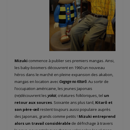
Mizuki
commence à publier ses premiers mangas. Ainsi,
les baby-boomers découvrent en 1960 un nouveau
héros dans le marché en pleine expansion des akabon,
mangas en location avec
Gegege no Kitarô
. Au sortir de
l’occupation américaine, les jeunes Japonais
(re)découvrent les
yokai
, créatures folkloriques, tel
un
retour aux sources
. Soixante ans plus tard,
Kitarô et
son père-œil
restent toujours aussi populaire auprès
des Japonais, grands comme petits !
Mizuki entreprend
alors un travail considérable
de défrichage à travers