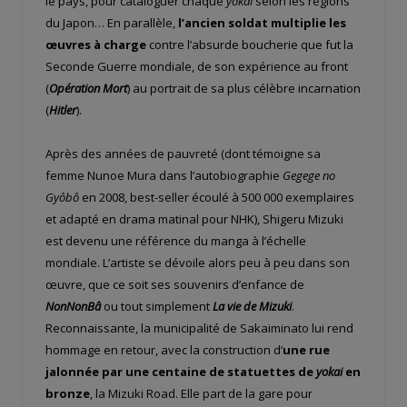
le pays, pour cataloguer chaque
yokai
selon les régions
du Japon… En parallèle,
l’ancien soldat multiplie les
œuvres à charge
contre l’absurde boucherie que fut la
Seconde Guerre mondiale, de son expérience au front
(
Opération Mort
) au portrait de sa plus célèbre incarnation
(
Hitler
).
Après des années de pauvreté (dont témoigne sa
femme Nunoe Mura dans l’autobiographie
Gegege no
Gyôbô
en 2008, best-seller écoulé à 500 000 exemplaires
et adapté en drama matinal pour NHK), Shigeru Mizuki
est devenu une référence du manga à l’échelle
mondiale. L’artiste se dévoile alors peu à peu dans son
œuvre, que ce soit ses souvenirs d’enfance de
NonNonBâ
ou tout simplement
La vie de Mizuki
.
Reconnaissante, la municipalité de Sakaiminato lui rend
hommage en retour, avec la construction d’
une rue
jalonnée par une centaine de statuettes de
yokai
en
bronze
, la Mizuki Road. Elle part de la gare pour