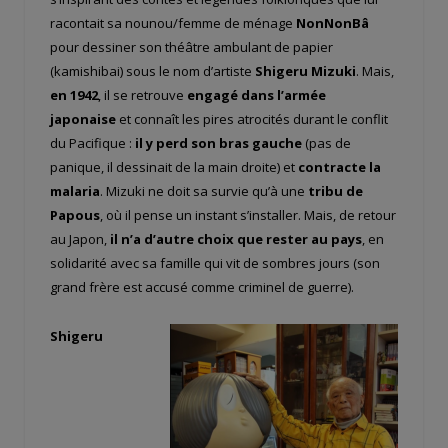
racontait sa nounou/femme de ménage
NonNonBâ
pour dessiner son théâtre ambulant de papier
(kamishibai) sous le nom d’artiste
Shigeru Mizuki
. Mais,
en 1942
, il se retrouve
engagé dans l’armée
japonaise
et connaît les pires atrocités durant le conflit
du Pacifique :
il y perd son bras gauche
(pas de
panique, il dessinait de la main droite) et
contracte la
malaria
. Mizuki ne doit sa survie qu’à une
tribu de
Papous
, où il pense un instant s’installer. Mais, de retour
au Japon,
il n’a d’autre choix que rester au pays
, en
solidarité avec sa famille qui vit de sombres jours (son
grand frère est accusé comme criminel de guerre).
Shigeru