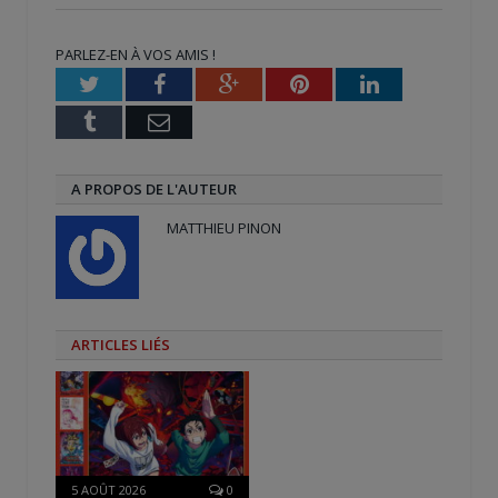
Twitter(ouvre
Facebook(ouvre
Google+
dans
dans
(ouvre
une
une
dans
nouvelle
nouvelle
une
PARLEZ-EN À VOS AMIS !
fenêtre)
fenêtre)
nouvelle
fenêtre)
Twitter
Facebook
Google+
Pinterest
LinkedIn
Tumblr
Email
A PROPOS DE L'AUTEUR
MATTHIEU PINON
ARTICLES LIÉS
5 AOÛT 2026
0