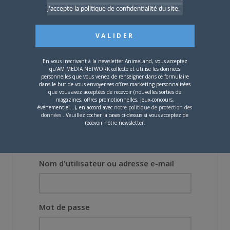
[Entretien] Mokochan : «
j'accepte la politique de confidentialité du site.
Lors des prémices du
projet, il était déjà
demandé de suivre au
mieux le manga
originel.»
En vous inscrivant à la newsletter AnimeLand, vous acceptez
qu'AM MEDIA NETWORK collecte et utilise les données
Vous devez
vous connecter
pour laisser un
personnelles que vous venez de renseigner dans ce formulaire
dans le but de vous envoyer ses offres marketing personnalisées
commentaire.
que vous avez acceptées de recevoir (nouvelles sorties de
magazines, offres promotionnelles, jeux-concours,
événementiel...), en accord avec
notre politique de protection des
données
. Veuillez cocher la cases ci-dessus si vous acceptez de
recevoir notre newsletter.
Nom d'utilisateur ou adresse e-mail
Mot de passe