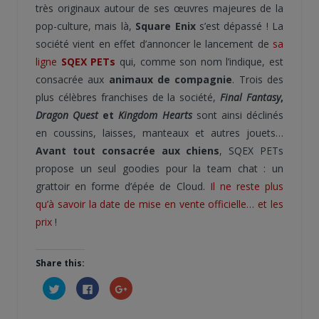
très originaux autour de ses œuvres majeures de la
pop-culture, mais là,
Square Enix
s’est dépassé ! La
société vient en effet d’annoncer le lancement de
sa
ligne
SQEX PETs
qui, comme son nom l’indique, est
consacrée aux
animaux de compagnie
. Trois des
plus célèbres franchises de la société,
Final Fantasy
,
Dragon Quest
et
Kingdom Hearts
sont ainsi déclinés
en coussins, laisses, manteaux et autres jouets…
Avant tout consacrée aux chiens
, SQEX PETs
propose un seul goodies pour la team chat : un
grattoir en forme d’épée de Cloud.
Il ne reste plus
qu’à savoir la date de mise en vente officielle… et les
prix
!
Share this:
Cliquez
Cliquez
Cliquez
pour
pour
pour
partager
partager
partager
sur
sur
sur