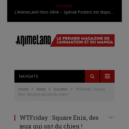
EN BREF
L’AnimeLand Hors-Série – Spécial Posters est disponible !
NAVIGATE
»
»
»
Home
News
Goodies
WTFriday : Square
Enix, des jeux qui ont du chien !
WTFriday : Square Enix, des
0
jeux qui ont du chien !