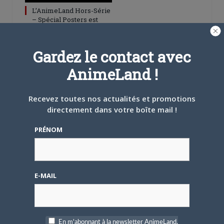
L’AnimeLand Hors-Série
– Spécial Posters est
disponible !
Gardez le contact avec
AnimeLand !
Recevez toutes nos actualités et promotions
4 AOÛT 2026
0
directement dans votre boîte mail !
Une nouvelle série TV
Digimon en préparation
PRÉNOM
pour 2027
E-MAIL
4 JUILLET 2026
0
En m'abonnant à la newsletter AnimeLand,