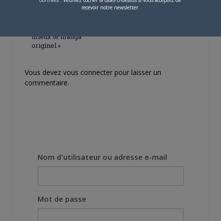
données
. Veuillez cocher la cases ci-dessus si vous acceptez de
[Entretien] Mokochan : «
recevoir notre newsletter.
Lors des prémices du
projet, il était déjà
demandé de suivre au
mieux le manga
originel.»
Vous devez
vous connecter
pour laisser un
commentaire.
Nom d'utilisateur ou adresse e-mail
Mot de passe