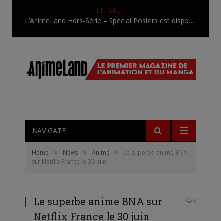
EN BREF
L’AnimeLand Hors-Série – Spécial Posters est disponible !
NAVIGATE
»
»
»
Home
News
Anime
Le superbe anime BNA
sur Netflix France le 30 juin
Le superbe anime BNA sur
0
Netflix France le 30 juin