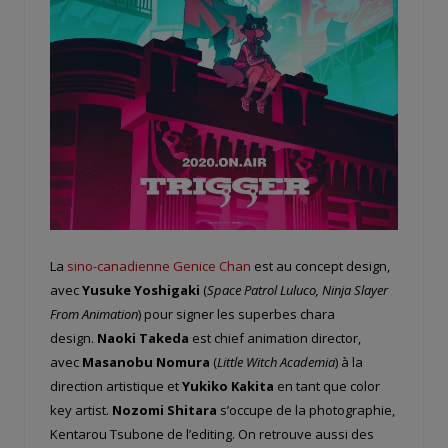
La
sino-canadienne Genice Chan
est au concept design,
avec
Yusuke Yoshigaki
(
Space Patrol Luluco, Ninja Slayer
From Animation
) pour signer les superbes chara
design.
Naoki Takeda
est chief animation director,
avec
Masanobu Nomura
(
Little Witch Academia
) à la
direction artistique et
Yukiko Kakita
en tant que color
key artist.
Nozomi Shitara
s’occupe de la photographie,
Kentarou Tsubone de l’editing. On retrouve aussi des