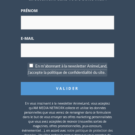
L’AnimeLand Hors-Série
PRÉNOM
– Spécial Posters est
disponible !
E-MAIL
4 AOÛT 2026
0
En m'abonnant à la newsletter AnimeLand,
Une nouvelle série TV
j'accepte la politique de confidentialité du site.
Digimon en préparation
pour 2027
En vous inscrivant à la newsletter AnimeLand, vous acceptez
qu'AM MEDIA NETWORK collecte et utilise les données
personnelles que vous venez de renseigner dans ce formulaire
dans le but de vous envoyer ses offres marketing personnalisées
que vous avez acceptées de recevoir (nouvelles sorties de
magazines, offres promotionnelles, jeux-concours,
4 JUILLET 2026
0
événementiel...), en accord avec
notre politique de protection des