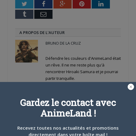
Twitter
Facebook
Google+
Pinterest
LinkedIn
Tumblr
Email
A PROPOS DE L'AUTEUR
BRUNO DE LA CRUZ
Défendre les couleurs d'AnimeLand était
un rêve. Il ne me reste plus qu'à
rencontrer Hiroaki Samura et je pourrai
partir tranquille.
ARTICLES LIÉS
Gardez le contact avec
AnimeLand !
Recevez toutes nos actualités et promotions
5 AOÛT 2026
0
directement dans votre boîte mail !