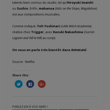
talents bien connus du studio, tel qu’
Hiroyuki Imaishi
ou
Sushio
. Enfin,
mabanua
(
Kids on the Slope, Megalobox
)
est aux compositions musicales.
Comme indiqué,
Yoh Yoshinari
(
Little Witch Academia
)
réalise chez
Trigger
, avec
Kazuki Nakashima
(
Gurren
Lagann and Kill la Kill
) au script.
On vous en parle très bientôt dans
AnimeLand
.
Source : Netflix
Share this:
Cliquez
Cliquez
Cliquez
pour
pour
pour
partager
partager
partager
sur
sur
sur
Twitter(ouvre
Facebook(ouvre
Google+
dans
dans
(ouvre
une
une
dans
nouvelle
nouvelle
une
PARLEZ-EN À VOS AMIS !
fenêtre)
fenêtre)
nouvelle
fenêtre)