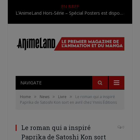
EN BREF
L’AnimeLand Hors-Série – Spécial Posters est disponible !
NAVIGATE
»
»
»
Home
News
Livre
Le roman qui a inspiré
Paprika de Satoshi Kon sort en avril chez Ynnis Éditions
Le roman qui a inspiré
0
Paprika de Satoshi Kon sort