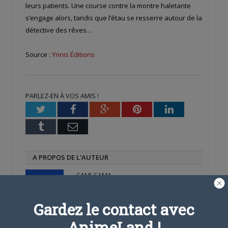
leurs patients. Une course contre la montre haletante
s’engage alors, tandis que l’étau se resserre autour de la
détective des rêves…
Source :
Ynnis Éditions
PARLEZ-EN À VOS AMIS !
Twitter
Facebook
Google+
Pinterest
LinkedIn
Tumblr
Email
A PROPOS DE L'AUTEUR
CAMI-SAMA
Gardez le contact avec
AnimeLand !