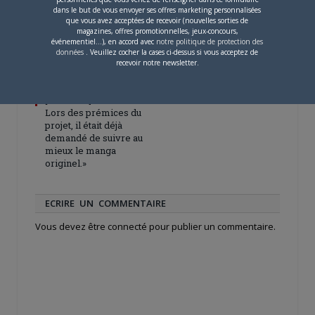
dans le but de vous envoyer ses offres marketing personnalisées
que vous avez acceptées de recevoir (nouvelles sorties de
magazines, offres promotionnelles, jeux-concours,
événementiel...), en accord avec
notre politique de protection des
données
. Veuillez cocher la cases ci-dessus si vous acceptez de
recevoir notre newsletter.
4 JUILLET 2026
0
[Entretien] Mokochan : «
Lors des prémices du
projet, il était déjà
demandé de suivre au
mieux le manga
originel.»
ECRIRE UN COMMENTAIRE
Vous devez
être connecté
pour publier un commentaire.