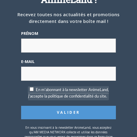
ARTICLES LIÉS
Recevez toutes nos actualités et promotions
directement dans votre boîte mail !
PRÉNOM
5 AOÛT 2026
0
L’AnimeLand Hors-Série
– Spécial Posters est
disponible !
E-MAIL
En m'abonnant à la newsletter AnimeLand,
j'accepte la politique de confidentialité du site.
4 AOÛT 2026
0
Une nouvelle série TV
Digimon en préparation
pour 2027
En vous inscrivant à la newsletter AnimeLand, vous acceptez
qu'AM MEDIA NETWORK collecte et utilise les données
personnelles que vous venez de renseigner dans ce formulaire