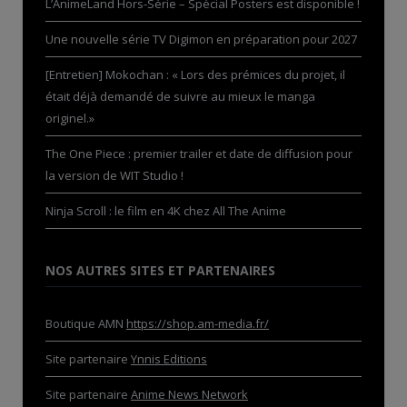
L’AnimeLand Hors-Série – Spécial Posters est disponible !
Une nouvelle série TV Digimon en préparation pour 2027
[Entretien] Mokochan : « Lors des prémices du projet, il
était déjà demandé de suivre au mieux le manga
originel.»
The One Piece : premier trailer et date de diffusion pour
la version de WIT Studio !
Ninja Scroll : le film en 4K chez All The Anime
NOS AUTRES SITES ET PARTENAIRES
Boutique AMN
https://shop.am-media.fr/
Site partenaire
Ynnis Editions
Site partenaire
Anime News Network