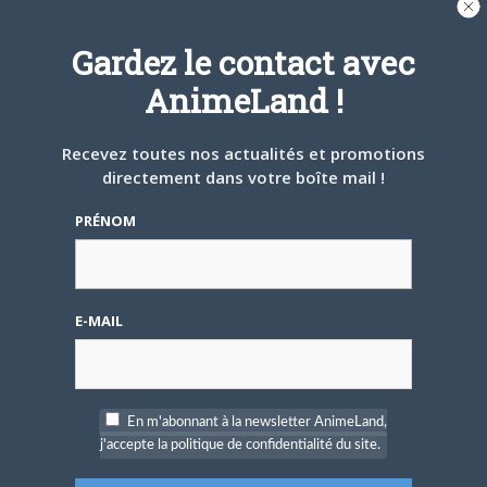
Gardez le contact avec
AnimeLand !
4 AOÛT 2026
0
Une nouvelle série TV
Recevez toutes nos actualités et promotions
Digimon en préparation
pour 2027
directement dans votre boîte mail !
PRÉNOM
E-MAIL
4 JUILLET 2026
0
[Entretien] Mokochan : «
Lors des prémices du
projet, il était déjà
En m'abonnant à la newsletter AnimeLand,
demandé de suivre au
mieux le manga
j'accepte la politique de confidentialité du site.
originel.»