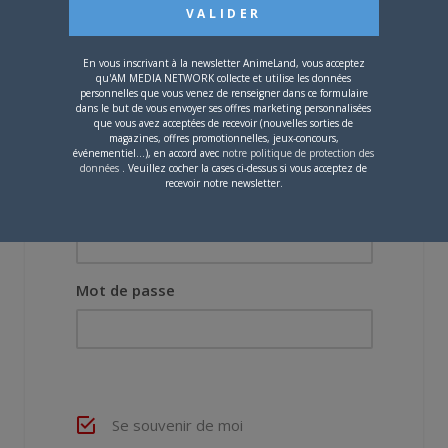
Vous devez
vous connecter
pour laisser un
commentaire.
En vous inscrivant à la newsletter AnimeLand, vous acceptez
qu'AM MEDIA NETWORK collecte et utilise les données
personnelles que vous venez de renseigner dans ce formulaire
dans le but de vous envoyer ses offres marketing personnalisées
que vous avez acceptées de recevoir (nouvelles sorties de
magazines, offres promotionnelles, jeux-concours,
événementiel...), en accord avec
notre politique de protection des
données
. Veuillez cocher la cases ci-dessus si vous acceptez de
recevoir notre newsletter.
Nom d'utilisateur ou adresse e-mail
Mot de passe
Se souvenir de moi