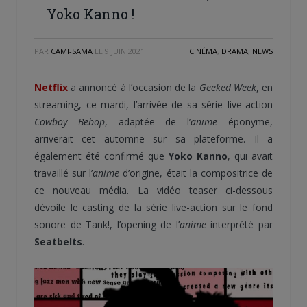
Yoko Kanno !
PAR
CAMI-SAMA
LE
9 JUIN 2021
CINÉMA
,
DRAMA
,
NEWS
Netflix
a annoncé à l’occasion de la
Geeked Week
, en
streaming, ce mardi, l’arrivée de sa série live-action
Cowboy Bebop
, adaptée de l’
anime
éponyme,
arriverait cet automne sur sa plateforme. Il a
également été confirmé que
Yoko Kanno
, qui avait
travaillé sur l’
anime
d’origine, était la compositrice de
ce nouveau média. La vidéo teaser ci-dessous
dévoile le casting de la série live-action sur le fond
sonore de Tank!, l’opening de l’
anime
interprété par
Seatbelts
.