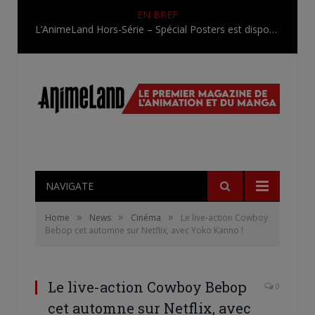
EN BREF
L’AnimeLand Hors-Série – Spécial Posters est disponible !
NAVIGATE
»
»
»
Home
News
Cinéma
Le live-action Cowboy
Bebop cet automne sur Netflix, avec Yoko Kanno !
Le live-action Cowboy Bebop
0
cet automne sur Netflix, avec