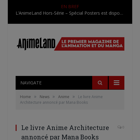
EN BREF
L’AnimeLand Hors-Série – Spécial Posters est disponible !
NAVIGATE
»
»
»
Home
News
Anime
Le livre Anime
Architecture annoncé par Mana Books
Le livre Anime Architecture
0
annoncé par Mana Books