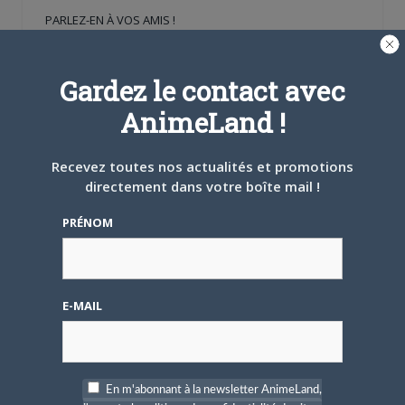
nouvelle
nouvelle
une
PARLEZ-EN À VOS AMIS !
fenêtre)
fenêtre)
nouvelle
fenêtre)
Twitter
Facebook
Google+
Pinterest
LinkedIn
Tumblr
Email
Gardez le contact avec
AnimeLand !
A PROPOS DE L'AUTEUR
CAMI-SAMA
Recevez toutes nos actualités et promotions
directement dans votre boîte mail !
PRÉNOM
ARTICLES LIÉS
E-MAIL
5 AOÛT 2026
0
En m'abonnant à la newsletter AnimeLand,
L’AnimeLand Hors-Série