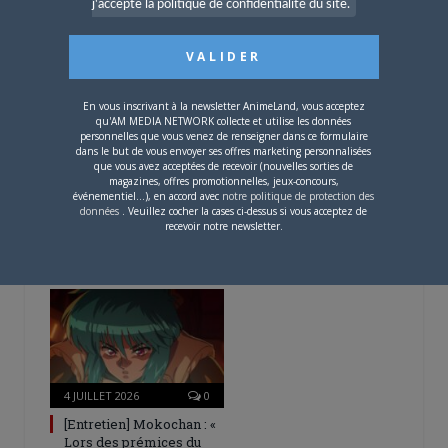
j'accepte la politique de confidentialité du site.
– Spécial Posters est
disponible !
En vous inscrivant à la newsletter AnimeLand, vous acceptez
qu'AM MEDIA NETWORK collecte et utilise les données
personnelles que vous venez de renseigner dans ce formulaire
dans le but de vous envoyer ses offres marketing personnalisées
que vous avez acceptées de recevoir (nouvelles sorties de
4 AOÛT 2026
0
magazines, offres promotionnelles, jeux-concours,
événementiel...), en accord avec
notre politique de protection des
Une nouvelle série TV
données
. Veuillez cocher la cases ci-dessus si vous acceptez de
Digimon en préparation
recevoir notre newsletter.
pour 2027
4 JUILLET 2026
0
[Entretien] Mokochan : «
Lors des prémices du