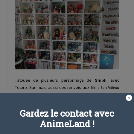
Tatouée de plusieurs personnage de
Ghibli
, avec
Totoro, San mais aussi des renvois aux films
Le château
Ambulant
ou
Le voyage de Chihiro
, cette jeune bretonne
possède tous les arguments pour s’offrir le titre de la
plus grande collectionneuse Ghibli.
Gardez le contact avec
AnimeLand !
Source :
ouest-France