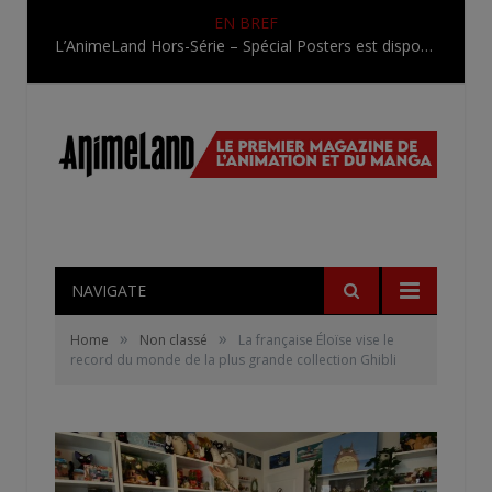
EN BREF
L’AnimeLand Hors-Série – Spécial Posters est disponible !
NAVIGATE
»
»
Home
Non classé
La française Éloïse vise le
record du monde de la plus grande collection Ghibli