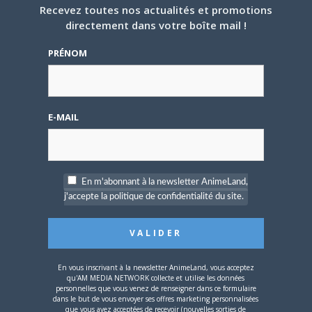
Recevez toutes nos actualités et promotions
Share this:
directement dans votre boîte mail !
Cliquez
Cliquez
Cliquez
pour
pour
pour
PRÉNOM
partager
partager
partager
sur
sur
sur
Twitter(ouvre
Facebook(ouvre
Google+
dans
dans
(ouvre
une
une
dans
nouvelle
nouvelle
une
PARLEZ-EN À VOS AMIS !
fenêtre)
fenêtre)
nouvelle
fenêtre)
E-MAIL
Twitter
Facebook
Google+
Pinterest
LinkedIn
Tumblr
Email
En m'abonnant à la newsletter AnimeLand,
A PROPOS DE L'AUTEUR
j'accepte la politique de confidentialité du site.
CAMI-SAMA
En vous inscrivant à la newsletter AnimeLand, vous acceptez
qu'AM MEDIA NETWORK collecte et utilise les données
ARTICLES LIÉS
personnelles que vous venez de renseigner dans ce formulaire
dans le but de vous envoyer ses offres marketing personnalisées
que vous avez acceptées de recevoir (nouvelles sorties de