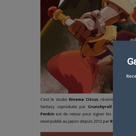
G
Rece
C’est le studio
Kinema Citrus
, récemment vu su
fantasy coproduite par
Crunchyroll
et diffusée
Penkin
est de retour pour signer les OST, sous l
novel
publié au Japon depuis 2012 par
Kadokawa
.
L