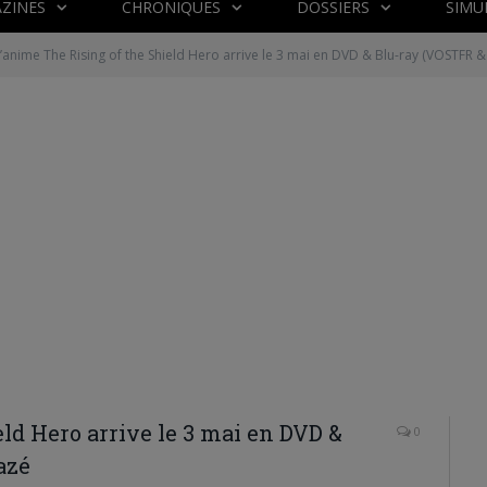
ZINES
CHRONIQUES
DOSSIERS
SIMU
’anime The Rising of the Shield Hero arrive le 3 mai en DVD & Blu-ray (VOSTFR &
ld Hero arrive le 3 mai en DVD &
0
azé