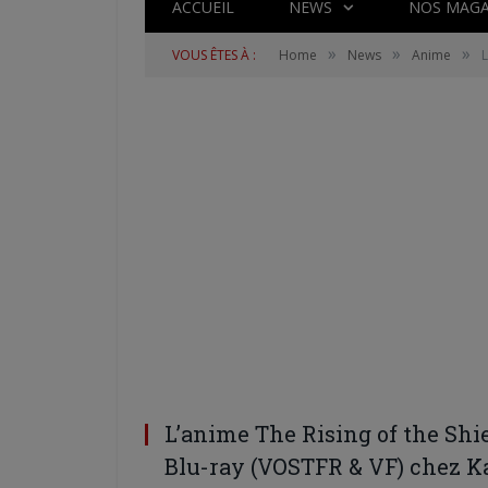
ACCUEIL
NEWS
NOS MAGA
»
»
»
VOUS ÊTES À :
Home
News
Anime
L
L’anime The Rising of the Shie
Blu-ray (VOSTFR & VF) chez K