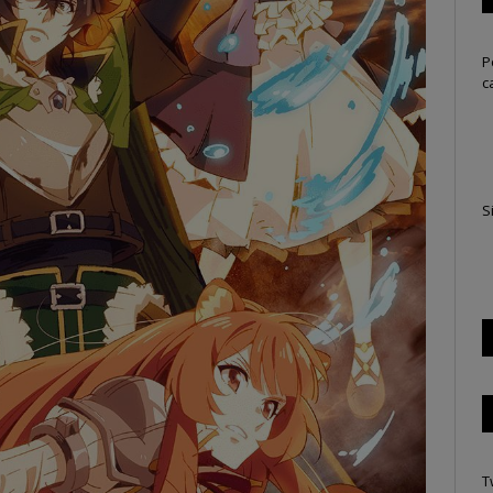
P
c
S
T