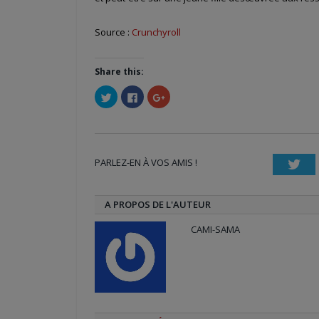
Source :
Crunchyroll
Share this:
Cliquez
Cliquez
Cliquez
pour
pour
pour
partager
partager
partager
sur
sur
sur
Twitter(ouvre
Facebook(ouvre
Google+
dans
dans
(ouvre
une
une
dans
nouvelle
nouvelle
une
PARLEZ-EN À VOS AMIS !
fenêtre)
fenêtre)
nouvelle
Twi
fenêtre)
A PROPOS DE L'AUTEUR
CAMI-SAMA