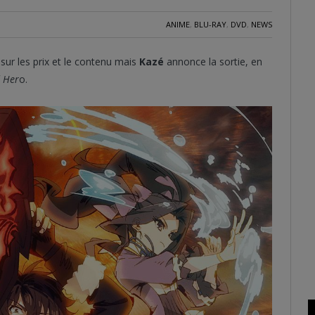
ANIME
,
BLU-RAY
,
DVD
,
NEWS
 sur les prix et le contenu mais
Kazé
annonce la sortie, en
d Her
o.