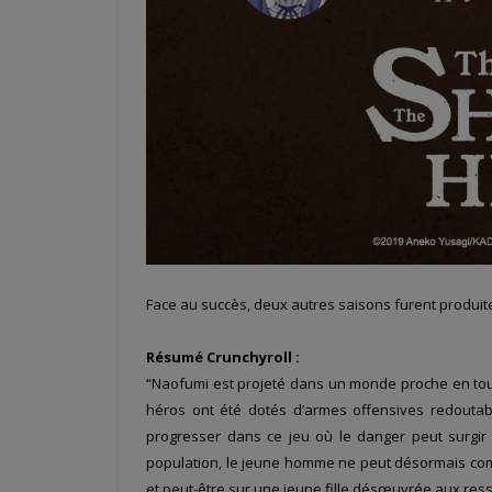
Face au succès, deux autres saisons furent produites
Résumé Crunchyroll :
“Naofumi est projeté dans un monde proche en tout 
héros ont été dotés d’armes offensives redoutabl
progresser dans ce jeu où le danger peut surgir 
population, le jeune homme ne peut désormais com
et peut-être sur une jeune fille désœuvrée aux re