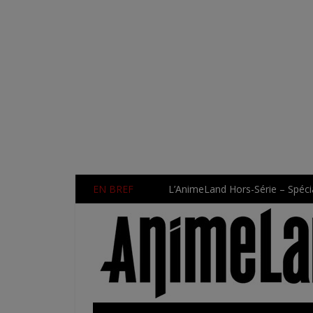
EN BREF
L’AnimeLand Hors-Série – Spécia