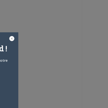
 !
votre