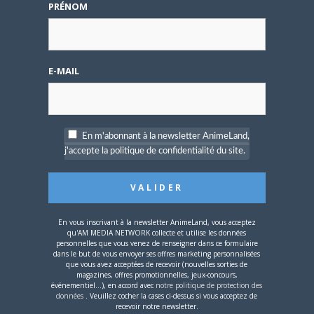
disponible !
PRÉNOM
E-MAIL
4 AOÛT 2026
0
Une nouvelle série TV
En m'abonnant à la newsletter AnimeLand,
Digimon en préparation
j'accepte la politique de confidentialité du site.
pour 2027
En vous inscrivant à la newsletter AnimeLand, vous acceptez
qu'AM MEDIA NETWORK collecte et utilise les données
personnelles que vous venez de renseigner dans ce formulaire
dans le but de vous envoyer ses offres marketing personnalisées
4 JUILLET 2026
0
que vous avez acceptées de recevoir (nouvelles sorties de
magazines, offres promotionnelles, jeux-concours,
[Entretien] Mokochan : «
événementiel...), en accord avec
notre politique de protection des
Lors des prémices du
données
. Veuillez cocher la cases ci-dessus si vous acceptez de
projet, il était déjà
recevoir notre newsletter.