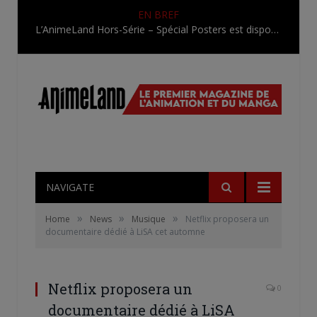
EN BREF
L’AnimeLand Hors-Série – Spécial Posters est disponible !
NAVIGATE
»
»
»
Home
News
Musique
Netflix proposera un
documentaire dédié à LiSA cet automne
Netflix proposera un
0
documentaire dédié à LiSA