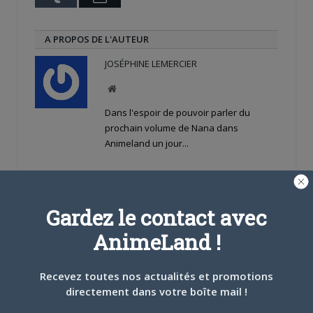
A PROPOS DE L'AUTEUR
JOSÉPHINE LEMERCIER
Site
web
Dans l'espoir de pouvoir parler du
prochain volume de Nana dans
Animeland un jour...
ARTICLES LIÉS
Gardez le contact avec
AnimeLand !
5 AOÛT 2026
0
Recevez toutes nos actualités et promotions
directement dans votre boîte mail !
L’AnimeLand Hors-Série
– Spécial Posters est