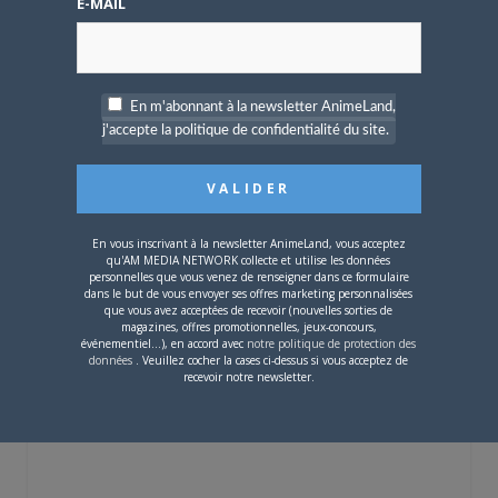
E-MAIL
Digimon en préparation
pour 2027
En m'abonnant à la newsletter AnimeLand,
j'accepte la politique de confidentialité du site.
4 JUILLET 2026
0
[Entretien] Mokochan : «
Lors des prémices du
En vous inscrivant à la newsletter AnimeLand, vous acceptez
qu'AM MEDIA NETWORK collecte et utilise les données
projet, il était déjà
personnelles que vous venez de renseigner dans ce formulaire
demandé de suivre au
dans le but de vous envoyer ses offres marketing personnalisées
mieux le manga
que vous avez acceptées de recevoir (nouvelles sorties de
originel.»
magazines, offres promotionnelles, jeux-concours,
événementiel...), en accord avec
notre politique de protection des
données
. Veuillez cocher la cases ci-dessus si vous acceptez de
recevoir notre newsletter.
Vous devez
vous connecter
pour laisser un
commentaire.