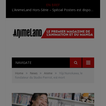
EN BREF
L’AnimeLand Hors-Série – Spécial Posters est disponible !
NAVIGATE
»
»
»
Home
News
Anime
Yûji Nunokawa, le
fondateur du Studio Pierrot, est mort