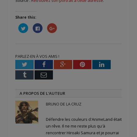
Source :
Retrouvez son portrait à cette adresse.
Share this:
Cliquez
Cliquez
Cliquez
pour
pour
pour
partager
partager
partager
sur
sur
sur
Twitter(ouvre
Facebook(ouvre
Google+
dans
dans
(ouvre
une
une
dans
nouvelle
nouvelle
une
PARLEZ-EN À VOS AMIS !
fenêtre)
fenêtre)
nouvelle
fenêtre)
Twitter
Facebook
Google+
Pinterest
LinkedIn
Tumblr
Email
A PROPOS DE L'AUTEUR
BRUNO DE LA CRUZ
Défendre les couleurs d'AnimeLand était
un rêve. Il ne me reste plus qu'à
rencontrer Hiroaki Samura et je pourrai