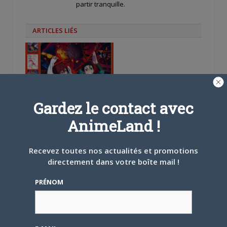
partir tranquille.
ARTICLES LIÉS
5 AOÛT 2026
0
Gardez le contact avec
L’AnimeLand Hors-Série
– Spécial Posters est
AnimeLand !
disponible !
Recevez toutes nos actualités et promotions
directement dans votre boîte mail !
PRÉNOM
4 AOÛT 2026
0
Une nouvelle série TV