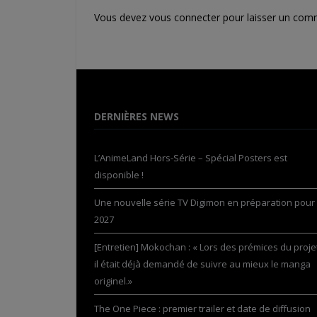
Vous devez
vous connecter
pour laisser un com
DERNIÈRES NEWS
L’AnimeLand Hors-Série – Spécial Posters est
disponible !
Une nouvelle série TV Digimon en préparation pour
2027
[Entretien] Mokochan : « Lors des prémices du projet
il était déjà demandé de suivre au mieux le manga
originel.»
The One Piece : premier trailer et date de diffusion