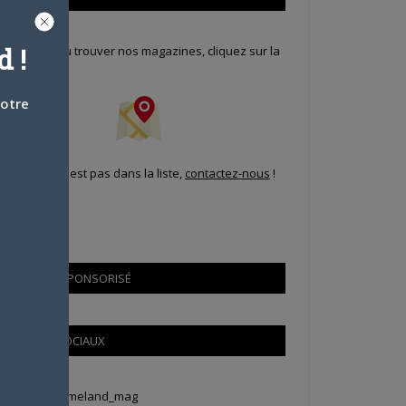
 !
our savoir où trouver nos magazines, cliquez sur la
arte !
votre
i votre ville n'est pas dans la liste,
contactez-nous
!
CONTENU SPONSORISÉ
RÉSEAUX SOCIAUX
weets by Animeland_mag