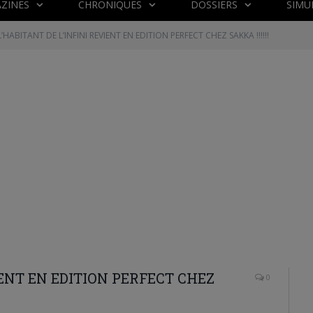
ZINES
CHRONIQUES
DOSSIERS
SIMU
L’HABITANT DE L’INFINI REVIENT EN EDITION PERFECT CHEZ SAKKA !!!!!!
IENT EN EDITION PERFECT CHEZ
0