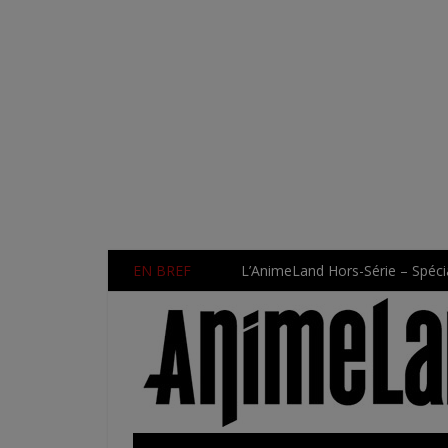
EN BREF
L’AnimeLand Hors-Série – Spécia