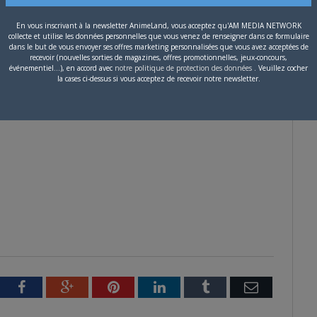
En vous inscrivant à la newsletter AnimeLand, vous acceptez qu'AM MEDIA NETWORK
au 19ème siècle (le manga original a été placé dans la période
collecte et utilise les données personnelles que vous venez de renseigner dans ce formulaire
dans le but de vous envoyer ses offres marketing personnalisées que vous avez acceptées de
tel, qui commence l’histoire dans le domaine de Tosa. L’avant-
recevoir (nouvelles sorties de magazines, offres promotionnelles, jeux-concours,
événementiel...), en accord avec
notre politique de protection des données
. Veuillez cocher
storiques célèbres, telles que Sakamoto Ryōma, ainsi que les
la cases ci-dessus si vous acceptez de recevoir notre newsletter.
 Hijikata Toshizô.
tter
Facebook
Google+
Pinterest
LinkedIn
Tumblr
Email