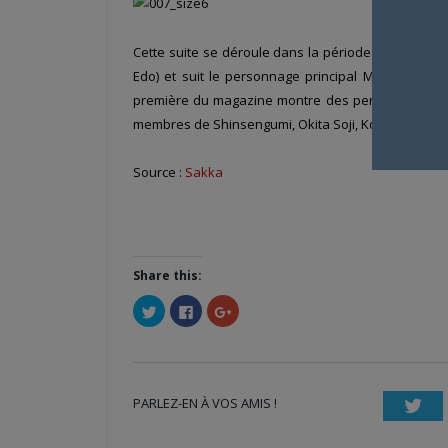
Cette suite se déroule dans la période Bakumatsu 
Edo) et suit le personnage principal Manji, immor
première du magazine montre des personnalités hi
membres de Shinsengumi, Okita Soji, Kondô Isami ou
Source :
Sakka
Share this:
Cliquez
Cliquez
Cliquez
pour
pour
pour
partager
partager
partager
sur
sur
sur
Twitter(ouvre
Facebook(ouvre
Google+
dans
dans
(ouvre
une
une
dans
nouvelle
nouvelle
une
PARLEZ-EN À VOS AMIS !
fenêtre)
fenêtre)
nouvelle
Twi
fenêtre)