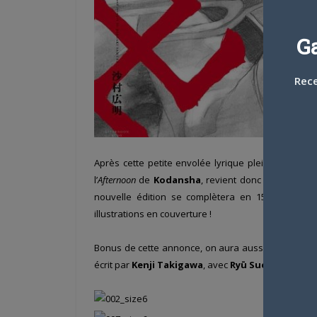
G
Rece
Après cette petite envolée lyrique pleine de passi
l’
Afternoon
de
Kodansha
, revient donc en édition 
nouvelle édition se complètera en 15 volumes a
illustrations en couverture !
Bonus de cette annonce, on aura aussi droit à la 
écrit par
Kenji Takigawa
, avec
Ryū Suenobu
au de