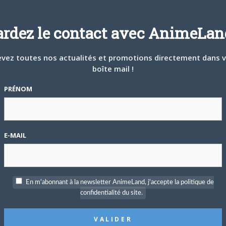
ardez le contact avec AnimeLand
P
c
vez toutes nos actualités et promotions directement dans 
boîte mail !
PRÉNOM
S
on, place aux faits : le manga, initialement paru en 1993 dans
Perfect avec une nouvelle traduction et un lettrage revu ! Cette
E-MAIL
u lieu de 30 pour la précédente, et présente de nouvelles
suite du manga,
Bakumetsu
.
Mugen no Jūnin
– Bakumatsu no Shô
est
En m'abonnant à la newsletter AnimeLand, j'accepte la politique de
ssin. Le maître est
Hiroaki Samura
crédité à la collaboration.
confidentialité du site.
T