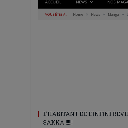
ACCUEIL
NEWS
NOS MAGA
»
»
»
VOUS ÊTES À :
Home
News
Manga
L’HABITANT DE L’INFINI REV
SAKKA !!!!!!