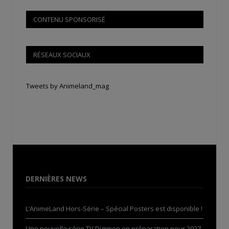
CONTENU SPONSORISÉ
RÉSEAUX SOCIAUX
Tweets by Animeland_mag
DERNIÈRES NEWS
L’AnimeLand Hors-Série – Spécial Posters est disponible !
Une nouvelle série TV Digimon en préparation pour 2027