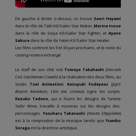
De gauche à droite ci-dessus, on trouve
Saori Hayami
dans le rôle de Taiki Kô/Sailor Star Maker,
Marina Inoue
dans le rôle de Seiya Kô/Sailor Star Fighter, et
Ayane
Sakura
dans le rôle de Yaten Kô/Sailor Star Healer.
Les films sortiront les 9 et 30 juin prochains, et le reste du
casting restera inchangé.
Le staff de son côté voit
Tomoya Takahashi
(
Den-noh
Coil, Gatchaman Crowds
) à la réalisation des deux films, au
studio
Toei Animation
.
Kazuyuki Fudeyasu
(
JoJo’s
Bizarre Adventure, L’ere des cristaux
) signe les scripts.
Kazuko Tadano
, qui a fourni les designs de l’anime
Sailor Moon
, travaille à nouveau sur les designs des
personnages.
Yasuharu Takanashi
(
Naruto Shippûden
)
est à la composition de la musique tandis que
Yumiko
Soraga
est la directrice artistique.