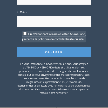
E-MAIL
4 AOÛT 2026
0
Une nouvelle série TV
Digimon en préparation
pour 2027
En m'abonnant à la newsletter AnimeLand,
j'accepte la politique de confidentialité du site.
4 JUILLET 2026
0
En vous inscrivant à la newsletter AnimeLand, vous acceptez
qu'AM MEDIA NETWORK collecte et utilise les données
[Entretien] Mokochan : «
personnelles que vous venez de renseigner dans ce formulaire
Lors des prémices du
dans le but de vous envoyer ses offres marketing personnalisées
que vous avez acceptées de recevoir (nouvelles sorties de
projet, il était déjà
magazines, offres promotionnelles, jeux-concours,
demandé de suivre au
événementiel...), en accord avec
notre politique de protection des
mieux le manga
données
. Veuillez cocher la cases ci-dessus si vous acceptez de
originel.»
recevoir notre newsletter.
Vous devez
vous connecter
pour laisser un