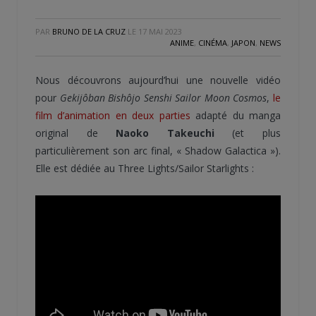
PAR
BRUNO DE LA CRUZ
LE
17 MAI 2023
ANIME
,
CINÉMA
,
JAPON
,
NEWS
Nous découvrons aujourd’hui une nouvelle vidéo
pour
Gekijôban Bishôjo Senshi Sailor Moon Cosmos
,
le
film d’animation en deux parties
adapté du manga
original de
Naoko Takeuchi
(et plus
particulièrement son arc final, « Shadow Galactica »).
Elle est dédiée au Three Lights/Sailor Starlights :