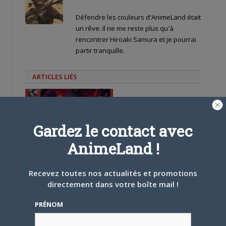
Défendre les couleurs d'AnimeLand était
un rêve. Il ne me reste plus qu'à
rencontrer Hiroaki Samura et je pourrai
partir tranquille.
ARTICLES LIÉS
Gardez le contact avec
AnimeLand !
5 AOÛT 2026
0
L’AnimeLand Hors-Série
– Spécial Posters est
Recevez toutes nos actualités et promotions
disponible !
directement dans votre boîte mail !
PRÉNOM