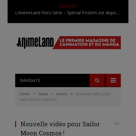
EN BREF
L’AnimeLand Hors-Série – Spécial Posters est disponible !
NAVIGATE
»
»
»
Home
News
Anime
Nouvelle vidéo pour
Sailor Moon Cosmos !
Nouvelle vidéo pour Sailor
0
Moon Cosmos !