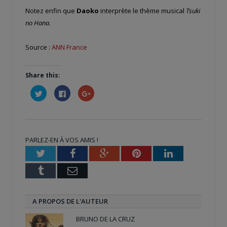
Notez enfin que
Daoko
interprète le thème musical
Tsuki
no Hana
.
Source :
ANN France
Share this:
Cliquez
Cliquez
Cliquez
pour
pour
pour
partager
partager
partager
sur
sur
sur
Twitter(ouvre
Facebook(ouvre
Google+
dans
dans
(ouvre
une
une
dans
nouvelle
nouvelle
une
PARLEZ-EN À VOS AMIS !
fenêtre)
fenêtre)
nouvelle
fenêtre)
Twitter
Facebook
Google+
Pinterest
LinkedIn
Tumblr
Email
A PROPOS DE L'AUTEUR
BRUNO DE LA CRUZ