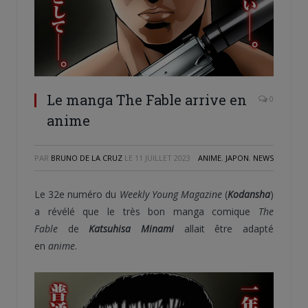
Le manga The Fable arrive en
0
anime
PAR
BRUNO DE LA CRUZ
LE
11 JUILLET 2023
ANIME
,
JAPON
,
NEWS
Le 32e numéro du
Weekly Young Magazine
(
Kodansha
)
a révélé que le très bon manga comique
The
Fable
de
Katsuhisa Minami
allait être adapté
en
anime
.