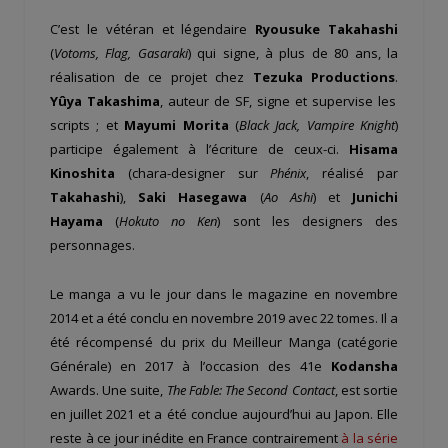
C’est le vétéran et légendaire
Ryousuke Takahashi
(
Votoms, Flag, Gasaraki
) qui signe, à plus de 80 ans, la
réalisation de ce projet chez
Tezuka Productions
.
Yûya Takashima
, auteur de SF, signe et supervise les
scripts ; et
Mayumi Morita
(
Black Jack, Vampire Knight
)
participe également à l’écriture de ceux-ci.
Hisama
Kinoshita
(chara-designer sur
Phénix
, réalisé par
Takahashi
),
Saki Hasegawa
(
Ao Ashi
) et
Junichi
Hayama
(
Hokuto no Ken
) sont les designers des
personnages.
Le manga a vu le jour dans le magazine en novembre
2014 et a été conclu en novembre 2019 avec 22 tomes. Il a
été récompensé du prix du Meilleur Manga (catégorie
Générale) en 2017 à l’occasion des 41e
Kodansha
Awards. Une suite,
The Fable: The Second Contact
, est sortie
en juillet 2021 et a été conclue aujourd’hui au Japon. Elle
reste à ce jour inédite en France contrairement
à la série