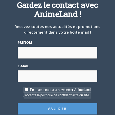
Défendre les couleurs d'AnimeLand était
Gardez le contact avec
un rêve. Il ne me reste plus qu'à
AnimeLand !
rencontrer Hiroaki Samura et je pourrai
partir tranquille.
Recevez toutes nos actualités et promotions
ARTICLES LIÉS
directement dans votre boîte mail !
PRÉNOM
5 AOÛT 2026
0
E-MAIL
L’AnimeLand Hors-Série
– Spécial Posters est
disponible !
En m'abonnant à la newsletter AnimeLand,
j'accepte la politique de confidentialité du site.