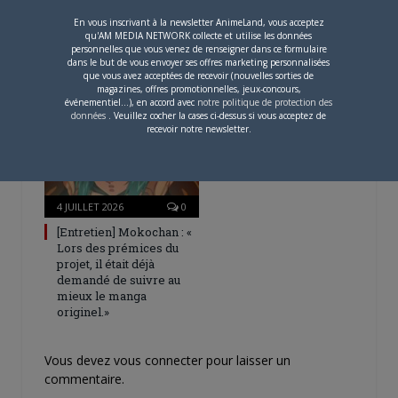
4 AOÛT 2026
0
En vous inscrivant à la newsletter AnimeLand, vous acceptez
qu'AM MEDIA NETWORK collecte et utilise les données
Une nouvelle série TV
personnelles que vous venez de renseigner dans ce formulaire
Digimon en préparation
dans le but de vous envoyer ses offres marketing personnalisées
pour 2027
que vous avez acceptées de recevoir (nouvelles sorties de
magazines, offres promotionnelles, jeux-concours,
événementiel...), en accord avec
notre politique de protection des
données
. Veuillez cocher la cases ci-dessus si vous acceptez de
recevoir notre newsletter.
4 JUILLET 2026
0
[Entretien] Mokochan : «
Lors des prémices du
projet, il était déjà
demandé de suivre au
mieux le manga
originel.»
Vous devez
vous connecter
pour laisser un
commentaire.