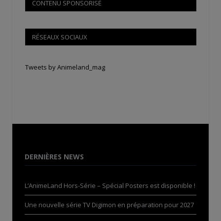
CONTENU SPONSORISÉ
RÉSEAUX SOCIAUX
Tweets by Animeland_mag
DERNIÈRES NEWS
L’AnimeLand Hors-Série – Spécial Posters est disponible !
Une nouvelle série TV Digimon en préparation pour 2027