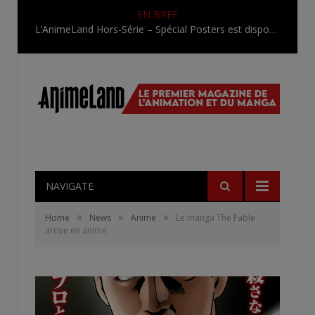
EN BREF
L’AnimeLand Hors-Série – Spécial Posters est disponible !
NAVIGATE
»
»
»
Home
News
Anime
Le manga The Fable
arrive en anime