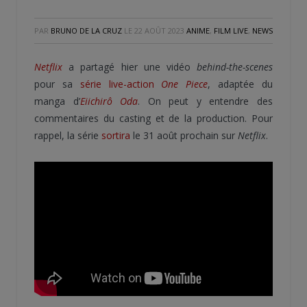
PAR
BRUNO DE LA CRUZ
LE
22 AOÛT 2023
ANIME
,
FILM LIVE
,
NEWS
Netflix
a partagé hier une vidéo
behind-the-scenes
pour sa
série live-action
One Piece
, adaptée du
manga d’
Eiichirô Oda
. On peut y entendre des
commentaires du casting et de la production. Pour
rappel, la série
sortira
le 31 août prochain sur
Netflix
.