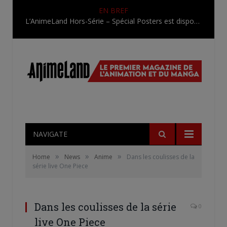
EN BREF
L’AnimeLand Hors-Série – Spécial Posters est disponible !
NAVIGATE
»
»
»
Home
News
Anime
Dans les coulisses de la
série live One Piece
Dans les coulisses de la série
0
live One Piece