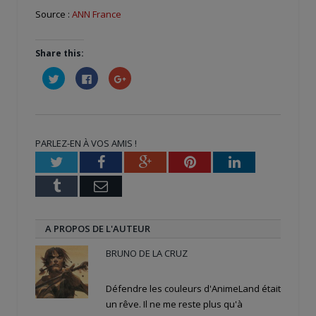
Source :
ANN France
Share this:
Cliquez
Cliquez
Cliquez
pour
pour
pour
partager
partager
partager
sur
sur
sur
Twitter(ouvre
Facebook(ouvre
Google+
dans
dans
(ouvre
une
une
dans
nouvelle
nouvelle
une
PARLEZ-EN À VOS AMIS !
fenêtre)
fenêtre)
nouvelle
fenêtre)
Twitter
Facebook
Google+
Pinterest
LinkedIn
Tumblr
Email
A PROPOS DE L'AUTEUR
BRUNO DE LA CRUZ
Défendre les couleurs d'AnimeLand était
un rêve. Il ne me reste plus qu'à