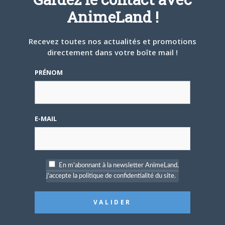
Une nouvelle série TV
AnimeLand !
Digimon en préparation
pour 2027
Recevez toutes nos actualités et promotions
directement dans votre boîte mail !
PRÉNOM
4 JUILLET 2026
0
[Entretien] Mokochan : «
E-MAIL
Lors des prémices du
projet, il était déjà
demandé de suivre au
mieux le manga
originel.»
En m'abonnant à la newsletter AnimeLand,
j'accepte la politique de confidentialité du site.
Vous devez
vous connecter
pour laisser un
commentaire.