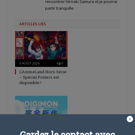
rencontrer Hiroaki Samura et je pourrai
partir tranquille.
ARTICLES LIÉS
5 AOÛT 2026
0
L’AnimeLand Hors-Série
– Spécial Posters est
disponible !
4 AOÛT 2026
0
Gardez le contact avec