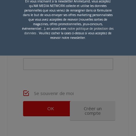
En vous inscrivant à la newsletter AnimeLand, vous acceptez
qu'AM MEDIA NETWORK collecte et utilise les données
personnelles que vous venez de renseigner dans ce formulaire
dans le but de vous envoyer ses offres marketing personnalisées
que vous avez acceptées de recevoir (nouvelles sorties de
magazines, offres promotionnelles, jeux-concours,
Nom d'utilisateur ou adresse e-mail
événementiel...), en accord avec
notre politique de protection des
données
. Veuillez cocher la cases ci-dessus si vous acceptez de
recevoir notre newsletter.
Mot de passe
Se souvenir de moi
Créer un
compte