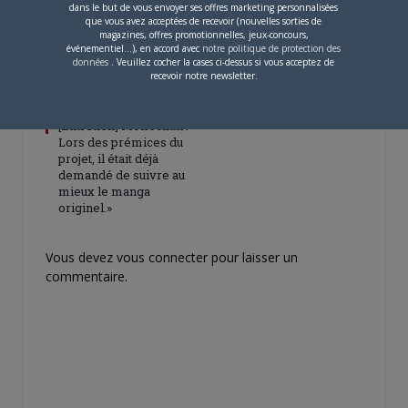
dans le but de vous envoyer ses offres marketing personnalisées
que vous avez acceptées de recevoir (nouvelles sorties de
magazines, offres promotionnelles, jeux-concours,
événementiel...), en accord avec
notre politique de protection des
données
. Veuillez cocher la cases ci-dessus si vous acceptez de
recevoir notre newsletter.
4 JUILLET 2026
0
[Entretien] Mokochan : «
Lors des prémices du
projet, il était déjà
demandé de suivre au
mieux le manga
originel.»
Vous devez
vous connecter
pour laisser un
commentaire.