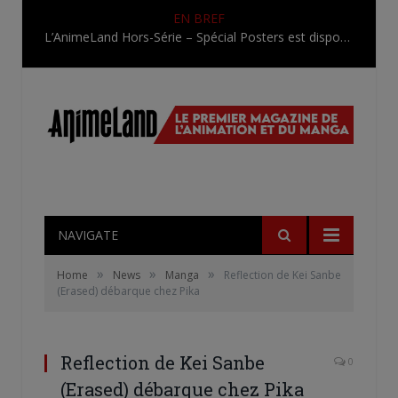
EN BREF
L’AnimeLand Hors-Série – Spécial Posters est disponible !
NAVIGATE
»
»
»
Home
News
Manga
Reflection de Kei Sanbe
(Erased) débarque chez Pika
Reflection de Kei Sanbe
0
(Erased) débarque chez Pika