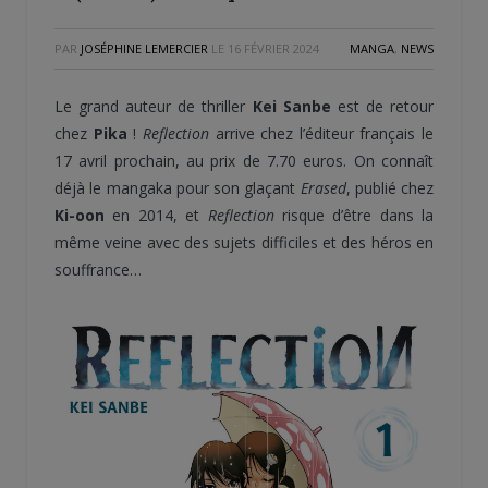
PAR
JOSÉPHINE LEMERCIER
LE
16 FÉVRIER 2024
MANGA
,
NEWS
Le grand auteur de thriller
Kei Sanbe
est de retour
chez
Pika
!
Reflection
arrive chez l’éditeur français le
17 avril prochain, au prix de 7.70 euros. On connaît
déjà le mangaka pour son glaçant
Erased
, publié chez
Ki-oon
en 2014, et
Reflection
risque d’être dans la
même veine avec des sujets difficiles et des héros en
souffrance…