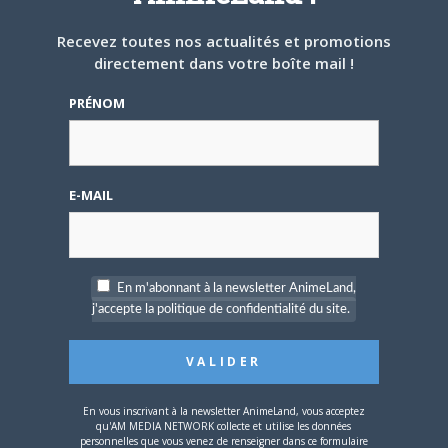
Recevez toutes nos actualités et promotions
directement dans votre boîte mail !
PRÉNOM
5 AOÛT 2026
0
L’AnimeLand Hors-Série
– Spécial Posters est
disponible !
E-MAIL
En m'abonnant à la newsletter AnimeLand,
j'accepte la politique de confidentialité du site.
4 AOÛT 2026
0
Une nouvelle série TV
Digimon en préparation
pour 2027
En vous inscrivant à la newsletter AnimeLand, vous acceptez
qu'AM MEDIA NETWORK collecte et utilise les données
personnelles que vous venez de renseigner dans ce formulaire