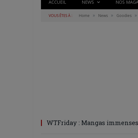
ACCUEIL
NEWS
NOS MAGA
»
»
»
VOUS ÊTES À :
Home
News
Goodies
WTFriday : Mangas immenses 