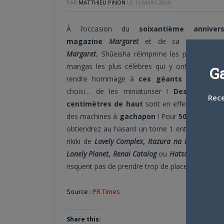
PAR
MATTHIEU PINON
LE
15 MARS 2024
À l’occasion du
soixantième anniver
magazine
Margaret
et de sa revue-sœ
Margaret
, Shûeisha réimprime les premiers v
mangas les plus célèbres qui y ont été publié
G
rendre hommage à
ces géants du
shôjo
, 
choisi… de les miniaturiser !
Des volumes
Rece
centimètres de haut
sont en effet à collecti
des machines à
gachapon
! Pour
500 yens (3,1
obtiendrez au hasard un tome 1 entier (200 à 
rikiki de
Lovely Complex
,
Itazura na kiss
,
Hana y
Lonely Planet
,
Renai Catalog
ou
Hatsukare
. Au mo
risquent pas de prendre trop de place sur vos ét
Source :
PR Times
Share this: