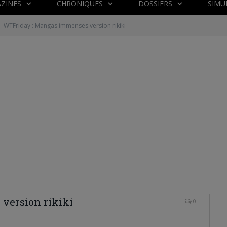
ZINES
CHRONIQUES
DOSSIERS
SIMU
WTFriday : Mangas immenses version rikiki
version rikiki
0