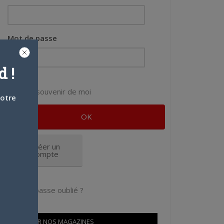
Mot de passe
 !
Se souvenir de moi
votre
Créer un
compte
Mot de passe oublié ?
OÙ TROUVER NOS MAGAZINES