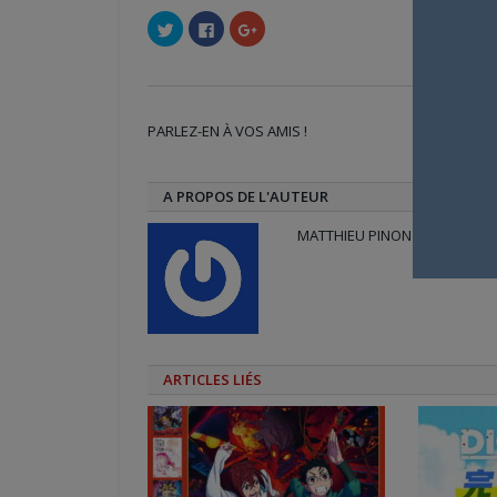
Cliquez
Cliquez
Cliquez
pour
pour
pour
partager
partager
partager
sur
sur
sur
Twitter(ouvre
Facebook(ouvre
Google+
dans
dans
(ouvre
une
une
dans
nouvelle
nouvelle
une
PARLEZ-EN À VOS AMIS !
fenêtre)
fenêtre)
nouvelle
Twi
fenêtre)
A PROPOS DE L'AUTEUR
MATTHIEU PINON
ARTICLES LIÉS