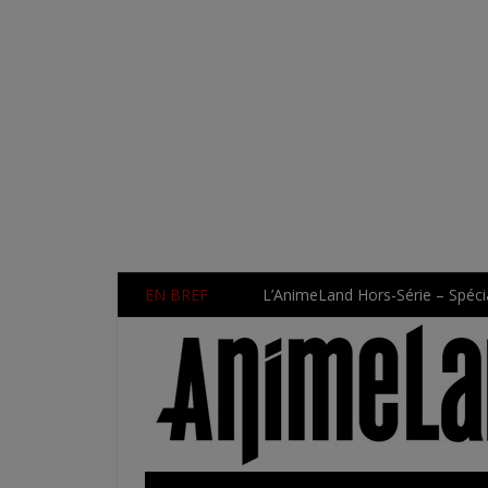
EN BREF
L’AnimeLand Hors-Série – Spécia