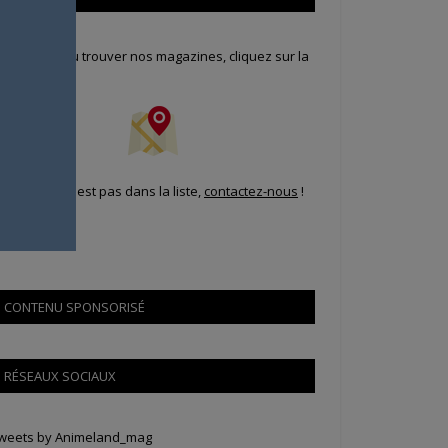
our savoir où trouver nos magazines, cliquez sur la
arte !
i votre ville n'est pas dans la liste,
contactez-nous
!
CONTENU SPONSORISÉ
RÉSEAUX SOCIAUX
weets by Animeland_mag