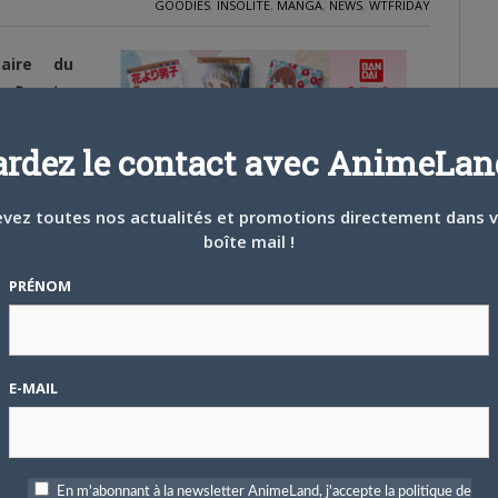
GOODIES
,
INSOLITE
,
MANGA
,
NEWS
,
WTFRIDAY
saire du
ur
Bessatsu
olumes des
s. Et pour
ardez le contact avec AnimeLand
l’éditeur a
 de cinq
vez toutes nos actualités et promotions directement dans 
onner dans
boîte mail !
0 €)
, vous
250 pages)
PRÉNOM
ori dango
,
ins, ils ne
agères !
E-MAIL
En m'abonnant à la newsletter AnimeLand, j'accepte la politique de