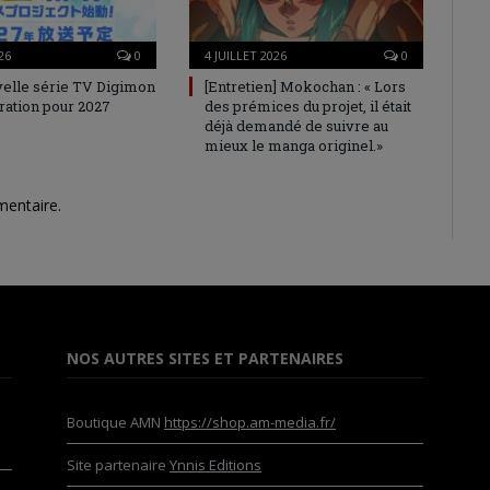
26
0
4 JUILLET 2026
0
elle série TV Digimon
[Entretien] Mokochan : « Lors
ration pour 2027
des prémices du projet, il était
déjà demandé de suivre au
mieux le manga originel.»
mentaire.
NOS AUTRES SITES ET PARTENAIRES
Boutique AMN
https://shop.am-media.fr/
Site partenaire
Ynnis Editions