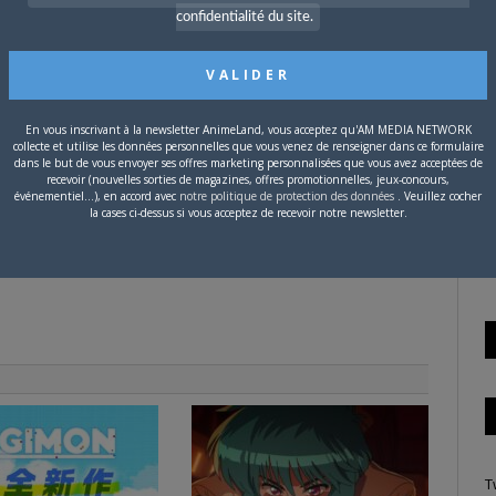
confidentialité du site.
P
c
tter
Facebook
Google+
Pinterest
LinkedIn
Tumblr
Email
En vous inscrivant à la newsletter AnimeLand, vous acceptez qu'AM MEDIA NETWORK
collecte et utilise les données personnelles que vous venez de renseigner dans ce formulaire
dans le but de vous envoyer ses offres marketing personnalisées que vous avez acceptées de
recevoir (nouvelles sorties de magazines, offres promotionnelles, jeux-concours,
événementiel...), en accord avec
notre politique de protection des données
. Veuillez cocher
S
la cases ci-dessus si vous acceptez de recevoir notre newsletter.
T