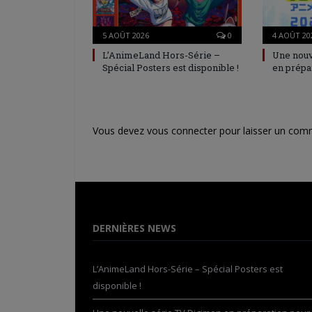
5 AOÛT 2026
0
4 AOÛT 20
L’AnimeLand Hors-Série –
Une nouv
Spécial Posters est disponible !
en prépa
Vous devez
vous connecter
pour laisser un com
DERNIÈRES NEWS
L’AnimeLand Hors-Série – Spécial Posters est
disponible !