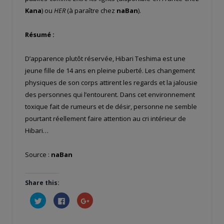
Kana
) ou
HER
(à paraître chez
naBan
).
Résumé :
D’apparence plutôt réservée, Hibari Teshima est une
jeune fille de 14 ans en pleine puberté. Les changement
physiques de son corps attirent les regards et la jalousie
des personnes qui l’entourent. Dans cet environnement
toxique fait de rumeurs et de désir, personne ne semble
pourtant réellement faire attention au cri intérieur de
Hibari…
Source :
naBan
Share this:
Cliquez
Cliquez
Cliquez
pour
pour
pour
partager
partager
partager
sur
sur
sur
Twitter(ouvre
Facebook(ouvre
Google+