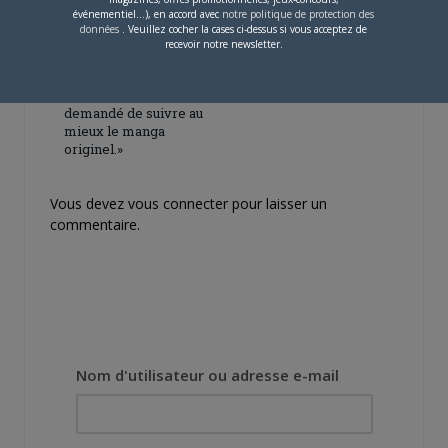
événementiel...), en accord avec
notre politique de protection des
données
. Veuillez cocher la cases ci-dessus si vous acceptez de
4 JUILLET 2026
0
recevoir notre newsletter.
[Entretien] Mokochan : «
Lors des prémices du
projet, il était déjà
demandé de suivre au
mieux le manga
originel.»
Vous devez
vous connecter
pour laisser un
commentaire.
Nom d'utilisateur ou adresse e-mail