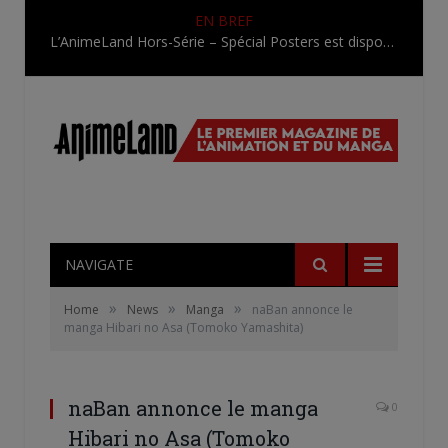
EN BREF
L’AnimeLand Hors-Série – Spécial Posters est disponible !
NAVIGATE
»
»
»
Home
News
Manga
naBan annonce le
manga Hibari no Asa (Tomoko Yamashita)
naBan annonce le manga
0
Hibari no Asa (Tomoko