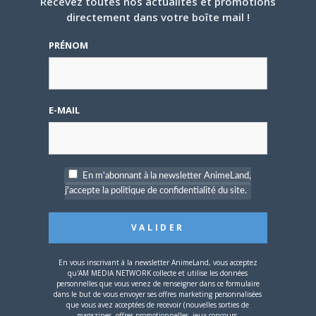
Recevez toutes nos actualités et promotions
directement dans votre boîte mail !
5 AOÛT 2026
0
PRÉNOM
L’AnimeLand Hors-Série
– Spécial Posters est
disponible !
E-MAIL
En m'abonnant à la newsletter AnimeLand,
4 AOÛT 2026
0
j'accepte la politique de confidentialité du site.
Une nouvelle série TV
Digimon en préparation
pour 2027
En vous inscrivant à la newsletter AnimeLand, vous acceptez
qu'AM MEDIA NETWORK collecte et utilise les données
personnelles que vous venez de renseigner dans ce formulaire
dans le but de vous envoyer ses offres marketing personnalisées
que vous avez acceptées de recevoir (nouvelles sorties de
magazines, offres promotionnelles, jeux-concours,