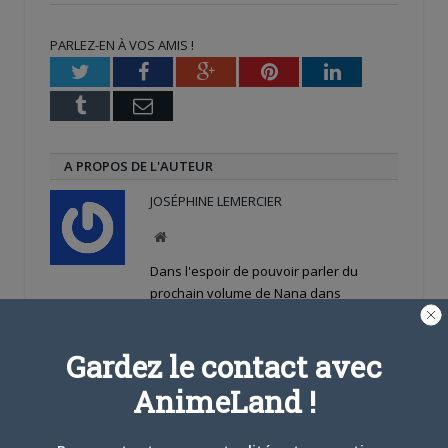
dans
dans
(ouvre
une
une
dans
nouvelle
nouvelle
une
PARLEZ-EN À VOS AMIS !
fenêtre)
fenêtre)
nouvelle
fenêtre)
Twitter
Facebook
Google+
Pinterest
LinkedIn
Tumblr
Email
A PROPOS DE L'AUTEUR
JOSÉPHINE LEMERCIER
Site
web
Dans l'espoir de pouvoir parler du
prochain volume de Nana dans
Animeland un jour...
Gardez le contact avec
ARTICLES LIÉS
AnimeLand !