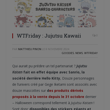
WTFriday : Jujutsu Kawaii
0
PAR
MATTHIEU PINON
LE
8 NOVEMBRE 2024
GOODIES
,
NEWS
,
WTFRIDAY
Qui aurait pu prédire un tel partenariat ?
Jujutsu
Kaisen
fait en effet équipe avec Sanrio, la
société derrière Hello Kitty
, Douze personnages
de l’univers créé par Gege Iketami sont associés avec
douze mascottes sur
d
es produits dérivés
proposés à la vente depuis le 31 octobre
dernier
– Halloween correspond tellement à
Jujutsu Kaisen
!
Sont donc
disponibles des stickers géants et