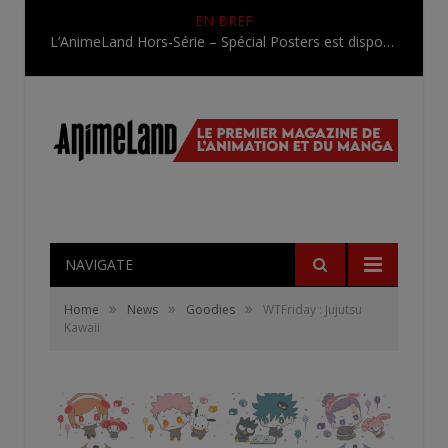
EN BREF
L’AnimeLand Hors-Série – Spécial Posters est disponible !
NAVIGATE
»
»
»
Home
News
Goodies
WTFriday : Jujutsu
Kawaii