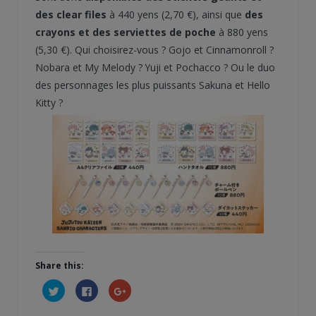
des clear files
à 440 yens (2,70 €), ainsi que
des
crayons et des serviettes de poche
à 880 yens
(5,30 €). Qui choisirez-vous ? Gojo et Cinnamonroll ?
Nobara et My Melody ? Yuji et Pochacco ? Ou le duo
des personnages les plus puissants Sakuna et Hello
Kitty ?
Share this:
Cliquez
Cliquez
Cliquez
pour
pour
pour
partager
partager
partager
sur
sur
sur