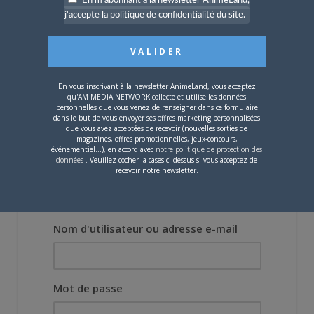
En m'abonnant à la newsletter AnimeLand,
[Entretien] Mokochan : «
j'accepte la politique de confidentialité du site.
Lors des prémices du
projet, il était déjà
demandé de suivre au
mieux le manga
originel.»
En vous inscrivant à la newsletter AnimeLand, vous acceptez
qu'AM MEDIA NETWORK collecte et utilise les données
Vous devez
vous connecter
pour laisser un
personnelles que vous venez de renseigner dans ce formulaire
dans le but de vous envoyer ses offres marketing personnalisées
commentaire.
que vous avez acceptées de recevoir (nouvelles sorties de
magazines, offres promotionnelles, jeux-concours,
événementiel...), en accord avec
notre politique de protection des
données
. Veuillez cocher la cases ci-dessus si vous acceptez de
recevoir notre newsletter.
Nom d'utilisateur ou adresse e-mail
Mot de passe