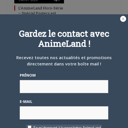
L’AnimeLand Hors-Série
– Spécial Posters est
disponible !
Gardez le contact avec
AnimeLand !
Recevez toutes nos actualités et promotions
4 AOÛT 2026
0
directement dans votre boîte mail !
Une nouvelle série TV
Digimon en préparation
PRÉNOM
pour 2027
E-MAIL
4 JUILLET 2026
0