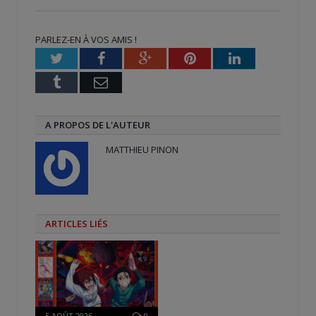
Twitter(ouvre
Facebook(ouvre
Google+
dans
dans
(ouvre
une
une
dans
nouvelle
nouvelle
une
PARLEZ-EN À VOS AMIS !
fenêtre)
fenêtre)
nouvelle
fenêtre)
Twitter
Facebook
Google+
Pinterest
LinkedIn
Tumblr
Email
A PROPOS DE L'AUTEUR
MATTHIEU PINON
ARTICLES LIÉS
5 AOÛT 2026
0