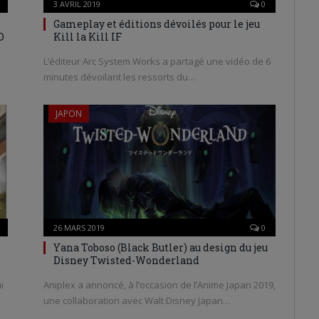
3 AVRIL 2019
0
Gameplay et éditions dévoilés pour le jeu
D
Kill la Kill IF
L’éditeur Arc System Works a partagé une vidéo de 6
minutes dévoilant les ressorts du…
JAPON
26 MARS 2019
0
Yana Toboso (Black Butler) au design du jeu
Disney Twisted-Wonderland
i
Aniplex a annoncé, à l’occasion de l’Anime Japan 2019,
une collaboration avec Walt Disney Japan…