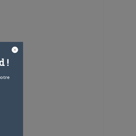
 !
votre