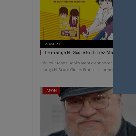
29 MAI 2019
0
Le manga Hi Score Girl chez Mana Books
L’éditeur Mana Books vient d’annoncer l’édition du
manga Hi Score Girl en France. Le premier…
JAPON