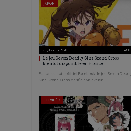
JAPON
21 JANVIER 2020
0
Le jeu Seven Deadly Sins Grand Cross
bientôt disponible en France
Par un compte officiel Facebook, le jeu Seven Deadl
Sins Grand Cross clarifie son avenir…
JEU VIDÉO