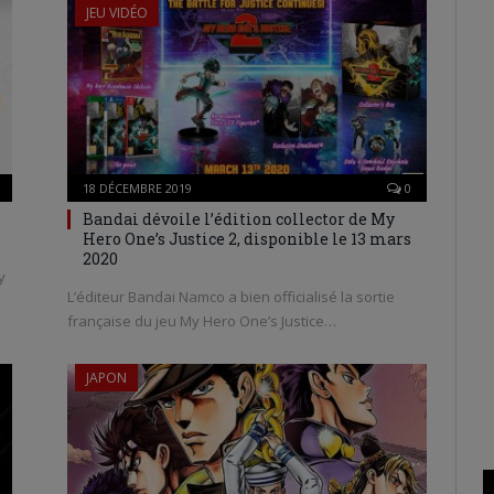
JEU VIDÉO
18 DÉCEMBRE 2019
0
Bandai dévoile l’édition collector de My
Hero One’s Justice 2, disponible le 13 mars
2020
y
L’éditeur Bandai Namco a bien officialisé la sortie
française du jeu My Hero One’s Justice…
JAPON