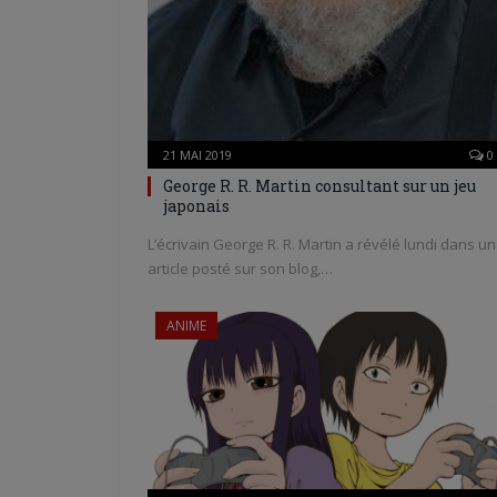
21 MAI 2019
0
George R. R. Martin consultant sur un jeu
japonais
L’écrivain George R. R. Martin a révélé lundi dans un
article posté sur son blog,…
ANIME