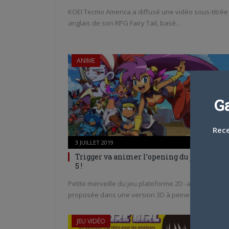
KOEI Tecmo America a diffusé une vidéo sous-titrée
anglais de son RPG Fairy Tail, basé…
ANIME
G
Rece
3 JUILLET 2019
0
Trigger va animer l’opening du jeu Shanta
5 !
Petite merveille du jeu plateforme 2D -aussi
proposée dans une version 3D à peine moins…
JEU VIDÉO