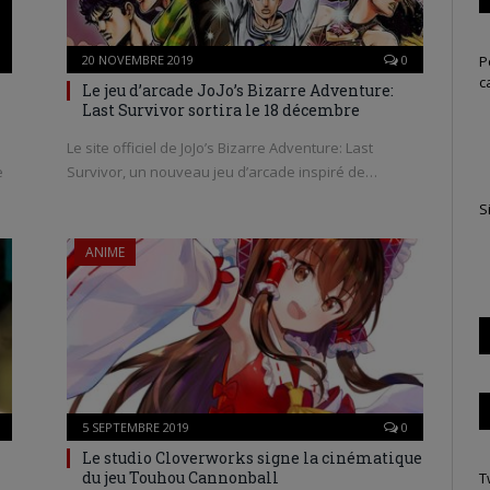
P
20 NOVEMBRE 2019
0
c
Le jeu d’arcade JoJo’s Bizarre Adventure:
Last Survivor sortira le 18 décembre
Le site officiel de JoJo’s Bizarre Adventure: Last
e
Survivor, un nouveau jeu d’arcade inspiré de…
S
ANIME
5 SEPTEMBRE 2019
0
Le studio Cloverworks signe la cinématique
du jeu Touhou Cannonball
T