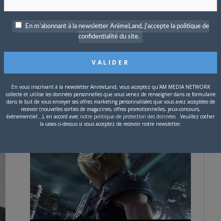
En m'abonnant à la newsletter AnimeLand, j'accepte la politique de
confidentialité du site.
22 MAI 2019
0
Dragon Ball Xenoverse 2 présente
En vous inscrivant à la newsletter AnimeLand, vous acceptez qu'AM MEDIA NETWORK
Ribrianne en DLC
collecte et utilise les données personnelles que vous venez de renseigner dans ce formulaire
dans le but de vous envoyer ses offres marketing personnalisées que vous avez acceptées de
recevoir (nouvelles sorties de magazines, offres promotionnelles, jeux-concours,
L’édition de juillet du magazine V Jump révèle ce
événementiel...), en accord avec
notre politique de protection des données
. Veuillez cocher
mardi que le personnage de Ribrianne…
la cases ci-dessus si vous acceptez de recevoir notre newsletter.
CULTURE