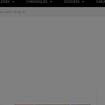
ZINES
CHRONIQUES
DOSSIERS
SIMU
"Jeu vidéo"
(Page 4)