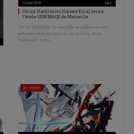
14 MAI 2019
0
Shinji Hashimoto (Square Enix) sera à
l’école GENIMAGE de Marseille
L’école GENIMAGE de Marseille accueillera le vice-
président et producteur de Square Enix, Shinji
Hashimoto. Cette…
JEU VIDÉO