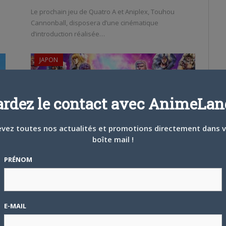
Le prochain jeu de Quatro A et Aniplex, Touhou
Cannonball, disposera d’une cinématique
d’introduction réalisée…
JAPON
ardez le contact avec AnimeLand
vez toutes nos actualités et promotions directement dans 
boîte mail !
26 JUIN 2019
0
e
Le jeu pour smartphones First of the North
PRÉNOM
Star LEGENDS ReVIVE arrive en occident
Sega a mis en ligne mardi une bande-annonce du jeu
promis sur mobiles, Hokuto no Ken…
E-MAIL
JAPON