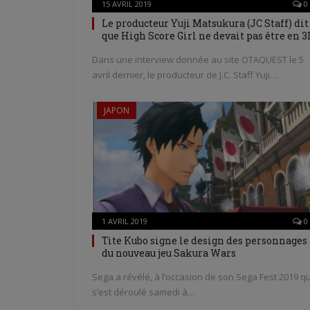
15 AVRIL 2019
0
Le producteur Yuji Matsukura (JC Staff) dit
que High Score Girl ne devait pas être en 3
Dans une interview donnée au site OTAQUEST le 5
avril dernier, le producteur de J.C. Staff Yuji…
JAPON
1 AVRIL 2019
0
Tite Kubo signe le design des personnages
du nouveau jeu Sakura Wars
Sega a révélé, à l’occasion de son Sega Fest 2019 qu
s’est déroulé samedi à…