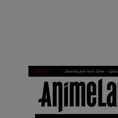
EN BREF
L’AnimeLand Hors-Série – Spécia