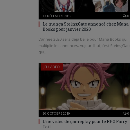
13 DÉCEMBRE 2019
0
Le manga Steins;Gate annoncé chez Mana
Books pour janvier 2020
L’année 2020 sera déjà belle pour Mana Books qui
multiplie les annonces. Aujourd’hui, c’est Steins;Gat
qui…
JEU VIDÉO
30 OCTOBRE 2019
0
Une vidéo de gameplay pour le RPG Fairy
Tail