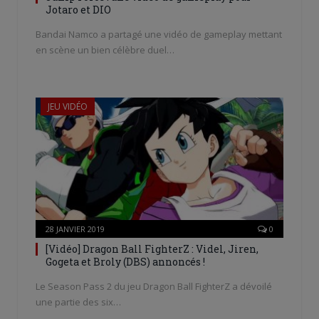
Jotaro et DIO
Bandai Namco a partagé une vidéo de gameplay mettant
en scène un bien célèbre duel…
JEU VIDÉO
28 JANVIER 2019
0
[Vidéo] Dragon Ball FighterZ : Videl, Jiren,
Gogeta et Broly (DBS) annoncés !
Le Season Pass 2 du jeu Dragon Ball FighterZ a dévoilé
une partie des six…