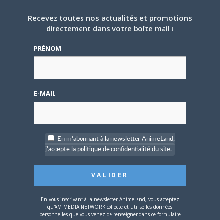
28 OCTOBRE 2018
1
Recevez toutes nos actualités et promotions
Un court métrage anime pour fêter les 15 ans
directement dans votre boîte mail !
de Disgaea
PRÉNOM
Les Prinnies fêtent leurs 15 ans ! Le jeu de Nippon Ichi
Software, Disgaea, célèbre son anniversaire…
E-MAIL
JAPON
En m'abonnant à la newsletter AnimeLand,
j'accepte la politique de confidentialité du site.
11 OCTOBRE 2018
0
En vous inscrivant à la newsletter AnimeLand, vous acceptez
Une vidéo de Tokyo Ghoul:re Call to Exist tease
qu'AM MEDIA NETWORK collecte et utilise les données
les personnages jouables
personnelles que vous venez de renseigner dans ce formulaire