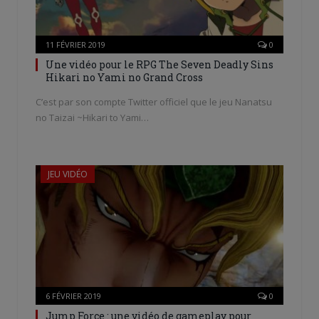
11 FÉVRIER 2019
0
Une vidéo pour le RPG The Seven Deadly Sins
Hikari no Yami no Grand Cross
C’est par son compte Twitter officiel que le jeu Nanatsu
no Taizai ~Hikari to Yami…
JEU VIDÉO
6 FÉVRIER 2019
0
Jump Force : une vidéo de gameplay pour