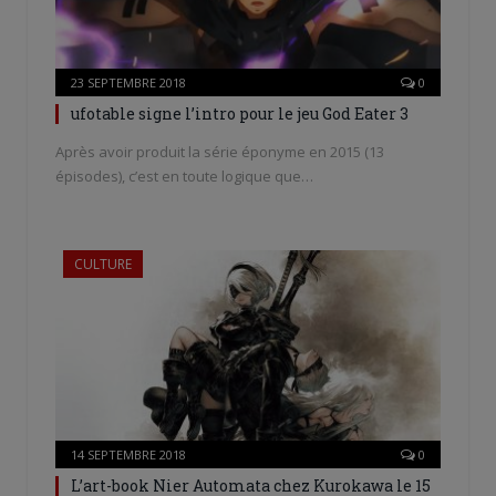
23 SEPTEMBRE 2018
0
ufotable signe l’intro pour le jeu God Eater 3
Après avoir produit la série éponyme en 2015 (13
épisodes), c’est en toute logique que…
CULTURE
14 SEPTEMBRE 2018
0
L’art-book Nier Automata chez Kurokawa le 15