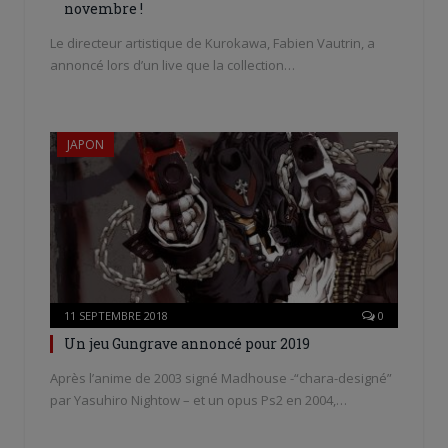
novembre !
Le directeur artistique de Kurokawa, Fabien Vautrin, a
annoncé lors d’un live que la collection…
JAPON
11 SEPTEMBRE 2018
0
Un jeu Gungrave annoncé pour 2019
Après l’anime de 2003 signé Madhouse -“chara-designé”
par Yasuhiro Nightow – et un opus Ps2 en 2004,…