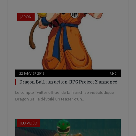
JAPON
22 JANVIER 2019
0
Dragon Ball : un action-RPG Project Z annoncé
Le compte Twitter officiel de la franchise vidéoludique
Dragon Ball a dévoilé un teaser d’un…
JEU VIDÉO