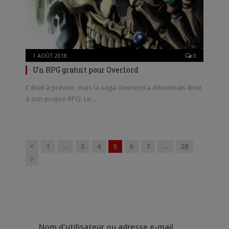
1 AOÛT 2018
0
Un RPG gratuit pour Overlord
C’était à prévoir, mais la saga Overlord a désormais droit
à son propre RPG. Le…
Précédent
1
…
3
4
5
6
7
…
28
Suivant
Nom d'utilisateur ou adresse e-mail