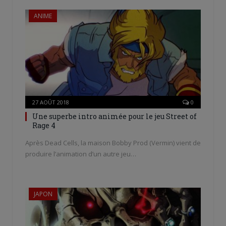
ANIME
27 AOÛT 2018
0
Une superbe intro animée pour le jeu Street of
Rage 4
Après Dead Cells, la maison Bobby Prod (Vermin) vient de
produire l’animation d’un autre jeu…
JAPON