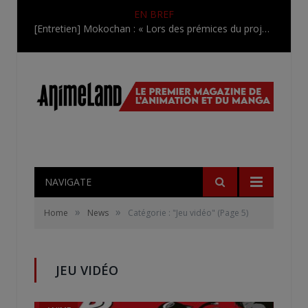
EN BREF
[Entretien] Mokochan : « Lors des prémices du projet, il était déjà demandé de suivre au mieux le manga originel.»
NAVIGATE
»
»
Home
News
Catégorie : "Jeu vidéo"
(Page 5)
JEU VIDÉO