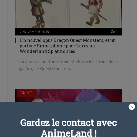
7 NOVEMBRE 2018
0
Un nouvel opus Dragon Quest Monsters, et un
portage Smartphone pour Terry no
Wonderland Sp annoncés
C’est à l’occasion d’un stream célébrant les 20 ans de la
saga Dragon Quest Monsters…
ANIME
Gardez le contact avec
AnimeLand !