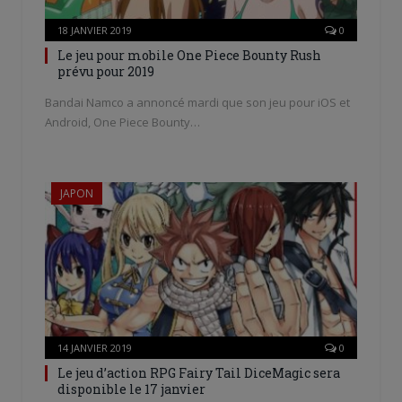
18 JANVIER 2019
0
Le jeu pour mobile One Piece Bounty Rush
prévu pour 2019
Bandai Namco a annoncé mardi que son jeu pour iOS et
Android, One Piece Bounty…
JAPON
14 JANVIER 2019
0
Le jeu d’action RPG Fairy Tail DiceMagic sera
disponible le 17 janvier