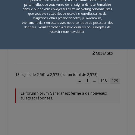
personnelles que vous venez de renseigner dans ce formulaire
dans le but de vous envoyer ses offres marketing personnalisées
Recherche fonds d’écran des
que vous avez acceptées de recevoir (nouvelles sorties de
Seiken densetsu
magazines, offres promotionnelles, jeux-concours,
événementiel...), en accord avec
notre politique de protection des
Créé par
ardkor
données
. Veuillez cocher la cases ci-dessus si vous acceptez de
Dernier message par
doclove
—
il
recevoir notre newsletter.
y a 25 ans et 2 mois
1
PARTICIPANTS
2
MESSAGES
13 sujets de 2,561 à 2,573 (sur un total de 2,573)
←
1
…
128
129
Le forum ‘Forum Général’ est fermé à de nouveaux
sujets et réponses.