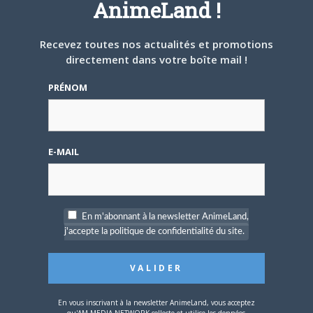
AnimeLand !
3
PARTICIPANTS
4
MESSAGES
Recevez toutes nos actualités et promotions
directement dans votre boîte mail !
Recherche magasin qui vend
PRÉNOM
figurines St Seiya
Créé par
DamienBrulle
Dernier message par
Aluban
—
il y
a 25 ans et 2 mois
1
E-MAIL
PARTICIPANTS
2
MESSAGES
Coucou
En m'abonnant à la newsletter AnimeLand,
Créé par
Zalinass
j'accepte la politique de confidentialité du site.
Dernier message par
Guigui_San
—
il y a 25 ans et 2 mois
7
PARTICIPANTS
8
MESSAGES
En vous inscrivant à la newsletter AnimeLand, vous acceptez
qu'AM MEDIA NETWORK collecte et utilise les données