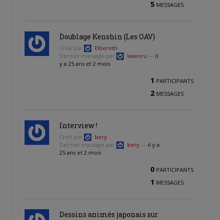
5
MESSAGES
Doublage Kenshin (Les OAV)
Créé par
Elbereth
Dernier message par
kaworu
—
il
y a 25 ans et 2 mois
1
PARTICIPANTS
2
MESSAGES
Interview !
Créé par
bery
Dernier message par
bery
—
il y a
25 ans et 2 mois
0
PARTICIPANTS
1
MESSAGES
Dessins animés japonais sur