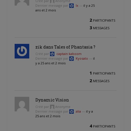
Créé par
Anonyme
Dernier message par
Ix
—
il y a 25
ans et 2 mois
2
PARTICIPANTS
3
MESSAGES
zik dans Tales of Phantasia ?
Créé par
captain kaboom
Dernier message par
Kyosato
—
il
y a 25 ans et 2 mois
1
PARTICIPANTS
2
MESSAGES
Dynamic Vision
Créé par
Anonyme
Dernier message par
alia
—
il y a
25 ans et 2 mois
4
PARTICIPANTS