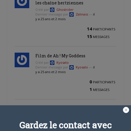
les chaîne hertziennes
Créé par
Ghostrider
Dernier message par
Zalinass
—
il
y a 25 ans et 2 mois
14
PARTICIPANTS
15
MESSAGES
Film de Ah ! My Goddess
Créé par
Kyosato
Dernier message par
Kyosato
—
il
y a 25 ans et 2 mois
0
PARTICIPANTS
1
MESSAGES
Un AnimeLand inconnu ???
Créé par
kaworu
Dernier message par
dimitri
—
il y
Gardez le contact avec
a 25 ans et 2 mois