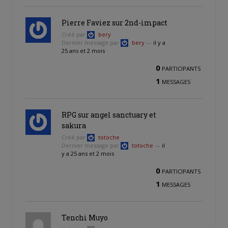
Pierre Faviez sur 2nd-impact
Créé par
bery
Dernier message par
bery
—
il y a
25 ans et 2 mois
0
PARTICIPANTS
1
MESSAGES
RPG sur angel sanctuary et
sakura
Créé par
totoche
Dernier message par
totoche
—
il
y a 25 ans et 2 mois
0
PARTICIPANTS
1
MESSAGES
Tenchi Muyo