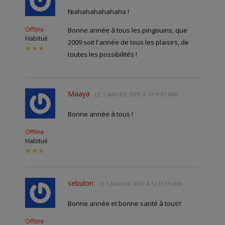
Niahahahahahaha !
Offline
Bonne année à tous les pingouins, que
Habitué
2009 soit l'année de tous les plaisirs, de
★★★
toutes les possibilités !
Maaya
LE
1 JANVIER 2009 À 12 H 03 MIN
Bonne année à tous !
Offline
Habitué
★★★
sebulon
LE
1 JANVIER 2009 À 12 H 33 MIN
Bonne année et bonne santé à tous!!
Offline