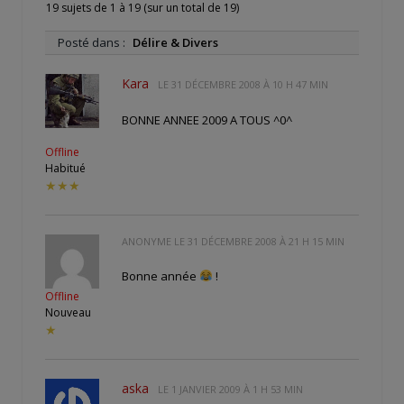
19 sujets de 1 à 19 (sur un total de 19)
Posté dans :
Délire & Divers
Kara
LE
31 DÉCEMBRE 2008 À 10 H 47 MIN
BONNE ANNEE 2009 A TOUS ^0^
Offline
Habitué
★★★
ANONYME LE
31 DÉCEMBRE 2008 À 21 H 15 MIN
Bonne année
!
Offline
Nouveau
★
aska
LE
1 JANVIER 2009 À 1 H 53 MIN