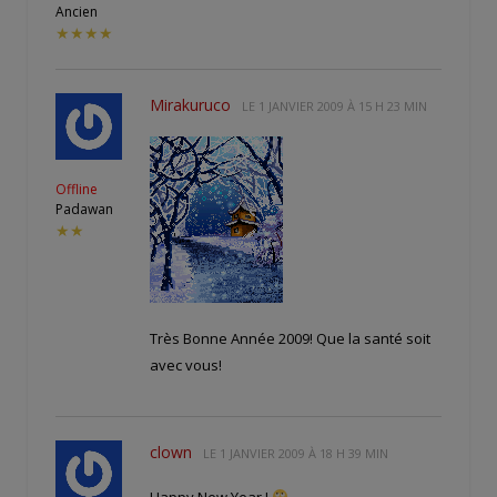
Ancien
★★★★
Mirakuruco
LE
1 JANVIER 2009 À 15 H 23 MIN
Offline
Padawan
★★
Très Bonne Année 2009! Que la santé soit
avec vous!
clown
LE
1 JANVIER 2009 À 18 H 39 MIN
Happy New Year !