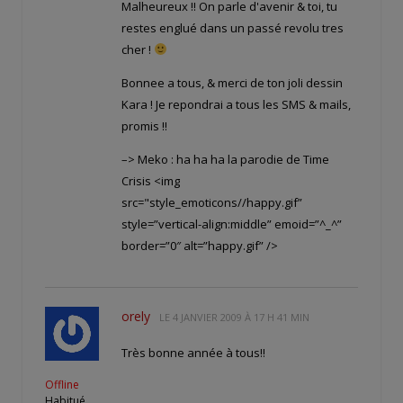
Malheureux !! On parle d'avenir & toi, tu
restes englué dans un passé revolu tres
cher !
Bonnee a tous, & merci de ton joli dessin
Kara ! Je repondrai a tous les SMS & mails,
promis !!
–> Meko : ha ha ha la parodie de Time
Crisis <img
src="style_emoticons//happy.gif”
style=”vertical-align:middle” emoid=”^_^”
border=”0″ alt=”happy.gif” />
orely
LE
4 JANVIER 2009 À 17 H 41 MIN
Très bonne année à tous!!
Offline
Habitué