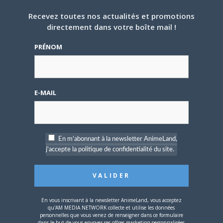
Recevez toutes nos actualités et promotions
directement dans votre boîte mail !
PRÉNOM
E-MAIL
En m'abonnant à la newsletter AnimeLand,
j'accepte la politique de confidentialité du site.
Lewis-Scarole
LE
3 JANVIER 2009 À 13 H 42
En vous inscrivant à la newsletter AnimeLand, vous acceptez
MIN
qu'AM MEDIA NETWORK collecte et utilise les données
personnelles que vous venez de renseigner dans ce formulaire
dans le but de vous envoyer ses offres marketing personnalisées