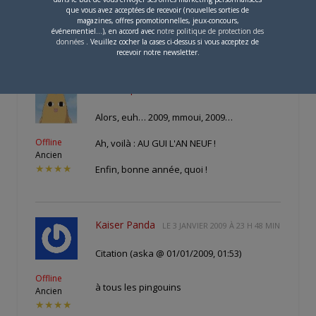
que vous avez acceptées de recevoir (nouvelles sorties de
Offline
magazines, offres promotionnelles, jeux-concours,
Ancien
événementiel...), en accord avec
notre politique de protection des
données
. Veuillez cocher la cases ci-dessus si vous acceptez de
★★★★
recevoir notre newsletter.
Lord Yupa
LE
3 JANVIER 2009 À 23 H 45 MIN
Alors, euh… 2009, mmoui, 2009…
Offline
Ah, voilà : AU GUI L'AN NEUF !
Ancien
★★★★
Enfin, bonne année, quoi !
Kaiser Panda
LE
3 JANVIER 2009 À 23 H 48 MIN
Citation (aska @ 01/01/2009, 01:53)
Offline
à tous les pingouins
Ancien
★★★★