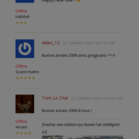
Offline
Habitué
★★★
Akiko_12
LE
1 JANVIER 2009 À 18 H 53 MIN
Bonne année 2009 amis pingouins ^^ !!
Offline
Grand maitre
★★★★★
Tom Le Chat
LE
1 JANVIER 2009 À 19 H 05 MIN
Bonne année 2009 à tous !
Offline
[Insérez une citation qui donne l'air intelligent
Ancien
ici]
★★★★