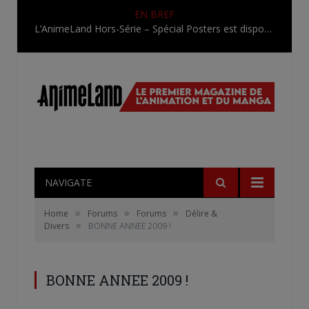
EN BREF
L’AnimeLand Hors-Série – Spécial Posters est disponible !
NAVIGATE
»
»
»
Home
Forums
Forums
Délire &
»
Divers
BONNE ANNEE 2009 !
BONNE ANNEE 2009 !