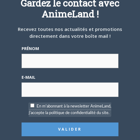
Gardez le contact avec
AnimeLand !
Recevez toutes nos actualités et promotions
Nom d'utilisateur ou adresse e-mail
directement dans votre boîte mail !
PRÉNOM
Mot de passe
E-MAIL
Se souvenir de moi
En m'abonnant à la newsletter AnimeLand,
j'accepte la politique de confidentialité du site.
Créer un
compte