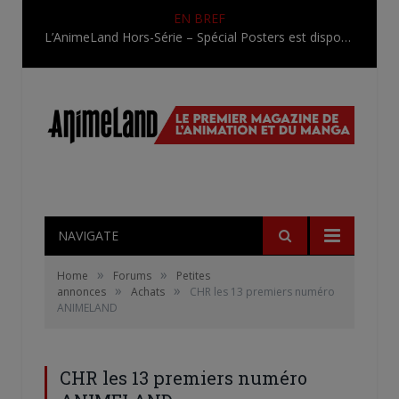
EN BREF
L’AnimeLand Hors-Série – Spécial Posters est disponible !
NAVIGATE
»
»
Home
Forums
Petites
»
»
annonces
Achats
CHR les 13 premiers numéro
ANIMELAND
CHR les 13 premiers numéro