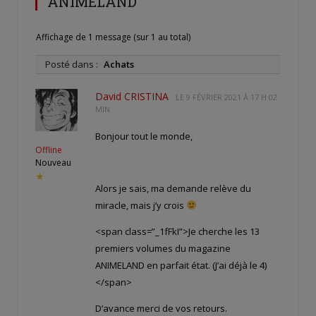
ANIMELAND
Affichage de 1 message (sur 1 au total)
Posté dans :
Achats
David CRISTINA
LE
9 FÉVRIER 2021 À 17 H 02
MIN
Bonjour tout le monde,
Offline
Nouveau
★
Alors je sais, ma demande relève du
miracle, mais j’y crois
<span class=”_1fFkI”>Je cherche les 13
premiers volumes du magazine
ANIMELAND en parfait état. (J’ai déjà le 4)
</span>
D’avance merci de vos retours.