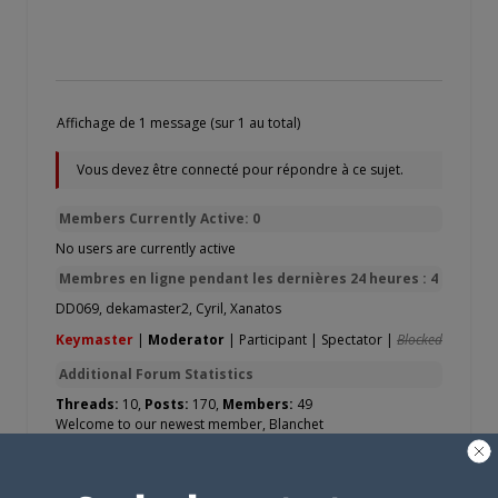
Affichage de 1 message (sur 1 au total)
Vous devez être connecté pour répondre à ce sujet.
Members Currently Active: 0
No users are currently active
Membres en ligne pendant les dernières 24 heures : 4
DD069
,
dekamaster2
,
Cyril
,
Xanatos
Keymaster
|
Moderator
|
Participant
|
Spectator
|
Blocked
Additional Forum Statistics
Threads:
10,
Posts:
170,
Members:
49
Welcome to our newest member,
Blanchet
Most users ever online was 8 on 6 June 2016 17 h 13 min