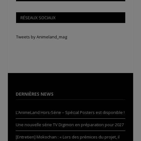
RÉSEAUX SOCIAUX
Tweets by Animeland_mag
DERNIÈRES NEWS
L’AnimeLand Hors-Série – Spécial Posters est disponible !
Une nouvelle série TV Digimon en préparation pour 2027
[Entretien] Mokochan : « Lors des prémices du projet, il