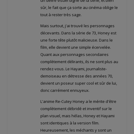
un délire visuel digne de la série, et bien
sûr, le fait que ça sorte au cinéma oblige le
tout à rester très sage.
Mais surtout, j'ai trouvé les personnages
décevants. Dans la série de 73, Honey est
une forte tête plutôt malicieuse. Dans le
film, elle devient une simple écervelée.
Quant aux personnages secondaires
complètement délirants, ils ne sont plus au
rendez-vous. Le Hayami, journaliste-
demoiseau en détresse des années 70,
devient un poseur super cool et sûr de lui,
donc carrément ennuyeux.
L'anime Re-Cutey Honey a le mérite d'être
complètement débridé et inventif sur le
plan visuel, mais hélas, Honey et Hayami
sont identiques à la version film.
Heureusement, les méchants y sont un