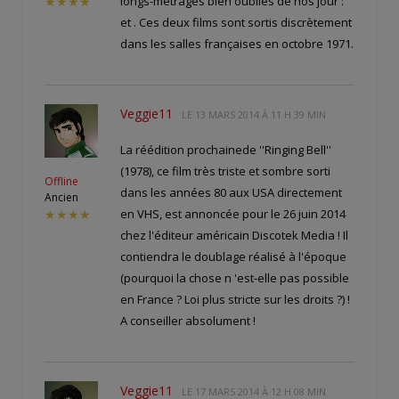
longs-métrages bien oubliés de nos jour :
★★★★
et
. Ces deux films sont sortis discrètement
dans les salles françaises en octobre 1971.
Veggie11
LE
13 MARS 2014 À 11 H 39 MIN
La réédition prochainede ''Ringing Bell''
(1978), ce film très triste et sombre sorti
Offline
dans les années 80 aux USA directement
Ancien
en VHS, est annoncée pour le 26 juin 2014
★★★★
chez l'éditeur américain Discotek Media ! Il
contiendra le doublage réalisé à l'époque
(pourquoi la chose n 'est-elle pas possible
en France ? Loi plus stricte sur les droits ?) !
A conseiller absolument !
Veggie11
LE
17 MARS 2014 À 12 H 08 MIN