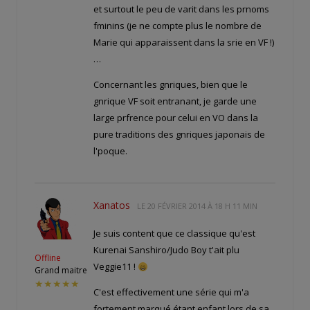
et surtout le peu de varit dans les prnoms
fminins (je ne compte plus le nombre de
Marie qui apparaissent dans la srie en VF !)
…
Concernant les gnriques, bien que le
gnrique VF soit entranant, je garde une
large prfrence pour celui en VO dans la
pure traditions des gnriques japonais de
l'poque.
Xanatos
LE
20 FÉVRIER 2014 À 18 H 11 MIN
Je suis content que ce classique qu'est
Kurenai Sanshiro/Judo Boy t'ait plu
Offline
Veggie11 !
Grand maitre
★★★★★
C'est effectivement une série qui m'a
fortement marqué étant enfant lors de sa