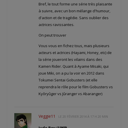
Bref, le tout forme une série très plaisante
à suivre, avec un bon mélange d'humour,
d'action et de tragédie. Sans oublier des
actrices ravissantes.
On peut trouver
Vous vous en fichez tous, mais plusieurs
acteurs et actrices (Hayami, Honey, etc) de
la série joueront les vilains dans des
Kamen Rider. Quant à Ayame Misaki, qui
joue Miki, on a pu la voir en 2012 dans
Tokumei Sentai Gobusters (et elle
reprendra le rôle pour le film Gobusters vs
Kyôryûger vs Jûranger vs Abaranger)
Veggie11
LE
20 FÉVRIER 2014 À 17 H 20 MIN
Judo Boy (1969)