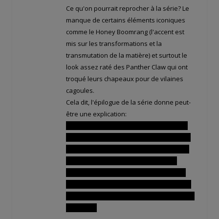
Ce qu'on pourrait reprocher à la série? Le
manque de certains éléments iconiques
comme le Honey Boomrang (l'accent est
mis sur les transformations et la
transmutation de la matière) et surtout le
look assez raté des Panther Claw qui ont
troqué leurs chapeaux pour de vilaines
cagoules.
Cela dit, l'épilogue de la série donne peut-
être une explication:
Il semble qu'après la mort de Miki et Yuki,
Honey ait hérité de leurs techniques, hors
Miki se servait d'un boomerang géant. De
plus, on voit dans cet épilogue Honey
affronter des Panther Claw au style plus
proche des origines. On peut donc penser
que la série était une sorte de Cutie Honey:
épisode 0.