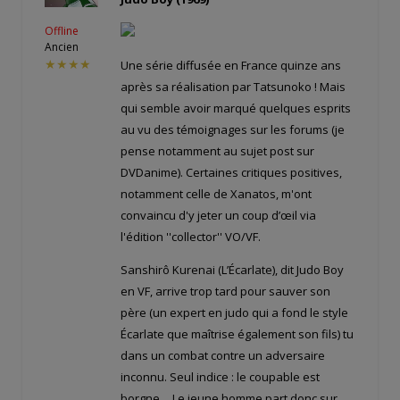
Offline
Ancien
★★★★
Une série diffusée en France quinze ans
après sa réalisation par Tatsunoko ! Mais
qui semble avoir marqué quelques esprits
au vu des témoignages sur les forums (je
pense notamment au sujet post sur
DVDanime). Certaines critiques positives,
notamment celle de Xanatos, m'ont
convaincu d'y jeter un coup d’œil via
l'édition ''collector'' VO/VF.
Sanshirô Kurenai (L’Écarlate), dit Judo Boy
en VF, arrive trop tard pour sauver son
père (un expert en judo qui a fond le style
Écarlate que maîtrise également son fils) tu
dans un combat contre un adversaire
inconnu. Seul indice : le coupable est
borgne… Le jeune homme part donc sur