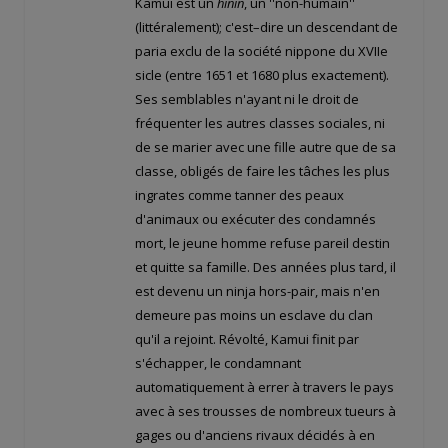
Kamui est un
hinin
, un ''non-humain''
(littéralement); c'est–dire un descendant de
paria exclu de la société nippone du XVIIe
sicle (entre 1651 et 1680 plus exactement).
Ses semblables n'ayant ni le droit de
fréquenter les autres classes sociales, ni
de se marier avec une fille autre que de sa
classe, obligés de faire les tâches les plus
ingrates comme tanner des peaux
d'animaux ou exécuter des condamnés
mort, le jeune homme refuse pareil destin
et quitte sa famille. Des années plus tard, il
est devenu un ninja hors-pair, mais n'en
demeure pas moins un esclave du clan
qu'il a rejoint. Révolté, Kamui finit par
s'échapper, le condamnant
automatiquement à errer à travers le pays
avec à ses trousses de nombreux tueurs à
gages ou d'anciens rivaux décidés à en