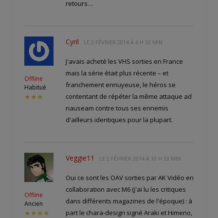
retours…
Cyril
LE
2 FÉVRIER 2014 À 6 H 32 MIN
J'avais acheté les VHS sorties en France
mais la série était plus récente – et
Offline
franchement ennuyeuse, le héros se
Habitué
contentant de répéter la même attaque ad
★★★
nauseam contre tous ses ennemis
d'ailleurs identiques pour la plupart.
Veggie11
LE
2 FÉVRIER 2014 À 10 H 53 MIN
Oui ce sont les OAV sorties par AK Vidéo en
collaboration avec M6 (j'ai lu les critiques
Offline
dans différents magazines de l'époque) : à
Ancien
part le chara-design signé Araki et Himeno,
★★★★