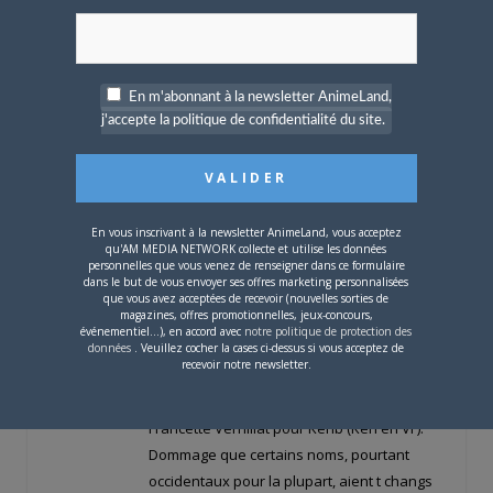
direction nouvelle l'histoire. Certes la série
accuse son âge du point de vue du
traitement des scénarii et des thèmes
abords, difficile de ne pas le reconnaître,
En m'abonnant à la newsletter AnimeLand,
mais elle divertit et passionne la fois.
j'accepte la politique de confidentialité du site.
Un bon crû parmi les séries diffuses en
France au cours des années 80.
Je prcise rapidement avoir vu la srie en VO.
En vous inscrivant à la newsletter AnimeLand, vous acceptez
Pour la VF, ayant cout quelques extraits,
qu'AM MEDIA NETWORK collecte et utilise les données
personnelles que vous venez de renseigner dans ce formulaire
elle est de bonne facture avec une
dans le but de vous envoyer ses offres marketing personnalisées
traduction correcte (mais pas toujours) et
que vous avez acceptées de recevoir (nouvelles sorties de
magazines, offres promotionnelles, jeux-concours,
les grandes voix de l'poque (certaines sont
événementiel...), en accord avec
notre politique de protection des
cependant un peu surexploites). A noter un
données
. Veuillez cocher la cases ci-dessus si vous acceptez de
recevoir notre newsletter.
Franois Leccia convaincant dans le rle de
Judo Boy et une trs bonne interprtation de
Francette Vernillat pour Kenb (Ken en VF).
Dommage que certains noms, pourtant
occidentaux pour la plupart, aient t changs