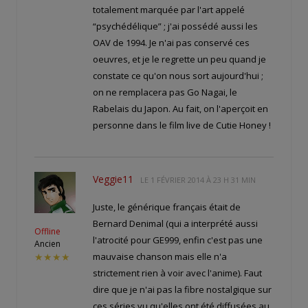
totalement marquée par l'art appelé
“psychédélique” ; j'ai possédé aussi les
OAV de 1994. Je n'ai pas conservé ces
oeuvres, et je le regrette un peu quand je
constate ce qu'on nous sort aujourd'hui ;
on ne remplacera pas Go Nagai, le
Rabelais du Japon. Au fait, on l'aperçoit en
personne dans le film live de Cutie Honey !
Veggie11
LE
1 FÉVRIER 2014 À 23 H 31 MIN
Juste, le générique français était de
Bernard Denimal (qui a interprété aussi
Offline
l'atrocité pour GE999, enfin c'est pas une
Ancien
mauvaise chanson mais elle n'a
★★★★
strictement rien à voir avec l'anime). Faut
dire que je n'ai pas la fibre nostalgique sur
ces séries vu qu'elles ont été diffusées au