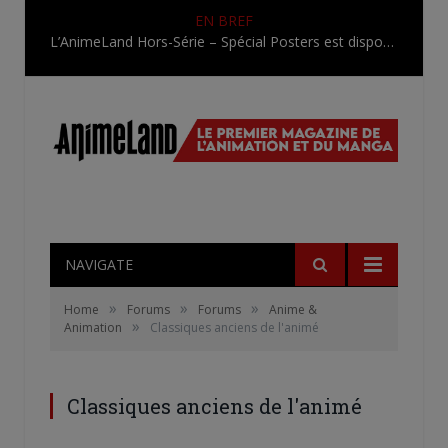
EN BREF
L’AnimeLand Hors-Série – Spécial Posters est disponible !
NAVIGATE
»
»
»
Home
Forums
Forums
Anime &
»
Animation
Classiques anciens de l'animé
Classiques anciens de l'animé