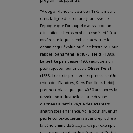
programmes japonais.
''A dog of Flanders'', écrit en 1872, s'inscrit
dans la ligne des romans jeunesse de
l'époque que l'on appelle aussi ''roman
d'initiation'' : héros orphelin confronté à la
misère sur lequel semble s'acharner le
destin et qui évolue au fil de l'histoire. Pour
rappel :
Sans famille
(1878),
Heidi
(1880),
La petite princesse
(1905) auxquels on
peut rajouter leur ancêtre
Oliver Twist
(1838). Les trois premiers en particulier (Un
chien des Flandres, Sans Famille et Heidi)
prennent place quelque 40 50 ans après la
Révolution industrielle et une dizaine
d'années avant la vague des attentats
anarchistes en France. Voilà pour situer un
peu le contexte, certains ayant reproché à
la série anime de
Sans famille
par exemple
d'aller trop loin dans le mélodrame. Certes,