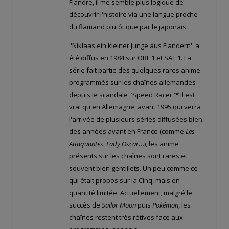
Flandre, il me semble plus logique de
découvrir l'histoire via une langue proche
du flamand plutôt que par le japonais.
''Niklaas ein kleiner Junge aus Flandern'' a
été diffus en 1984 sur ORF 1 et SAT 1. La
série fait partie des quelques rares anime
programmés sur les chaînes allemandes
depuis le scandale ''Speed Racer''* Il est
vrai qu'en Allemagne, avant 1995 qui verra
l'arrivée de plusieurs séries diffusées bien
des années avant en France (comme
Les
Attaquantes
,
Lady Oscar
…), les anime
présents sur les chaînes sont rares et
souvent bien gentillets. Un peu comme ce
qui était propos sur la Cinq, mais en
quantité limitée. Actuellement, malgré le
succès de
Sailor Moon
puis
Pokémon
, les
chaînes restent très rétives face aux