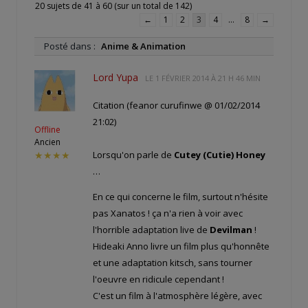
20 sujets de 41 à 60 (sur un total de 142)
←
1
2
3
4
…
8
→
Posté dans :
Anime & Animation
Lord Yupa
LE
1 FÉVRIER 2014 À 21 H 46 MIN
Citation (feanor curufinwe @ 01/02/2014
21:02)
Offline
Ancien
Lorsqu'on parle de
Cutey (Cutie) Honey
★★★★
…
En ce qui concerne le film, surtout n'hésite
pas Xanatos ! ça n'a rien à voir avec
l'horrible adaptation live de
Devilman
!
Hideaki Anno livre un film plus qu'honnête
et une adaptation kitsch, sans tourner
l'oeuvre en ridicule cependant !
C'est un film à l'atmosphère légère, avec