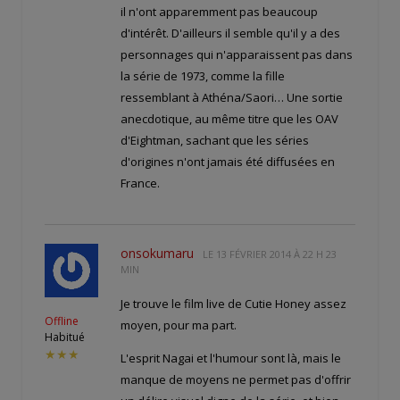
il n'ont apparemment pas beaucoup
d'intérêt. D'ailleurs il semble qu'il y a des
personnages qui n'apparaissent pas dans
la série de 1973, comme la fille
ressemblant à Athéna/Saori… Une sortie
anecdotique, au même titre que les OAV
d'Eightman, sachant que les séries
d'origines n'ont jamais été diffusées en
France.
onsokumaru
LE
13 FÉVRIER 2014 À 22 H 23
MIN
Je trouve le film live de Cutie Honey assez
Offline
moyen, pour ma part.
Habitué
★★★
L'esprit Nagai et l'humour sont là, mais le
manque de moyens ne permet pas d'offrir