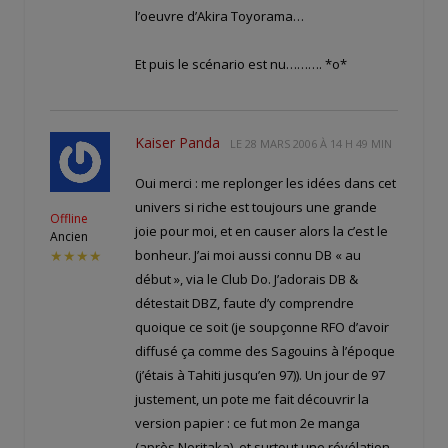
l’oeuvre d’Akira Toyorama…
Et puis le scénario est nu………. *o*
Kaiser Panda
LE
28 MARS 2006 À 14 H 49 MIN
Oui merci : me replonger les idées dans cet
univers si riche est toujours une grande
Offline
joie pour moi, et en causer alors la c’est le
Ancien
bonheur. J’ai moi aussi connu DB « au
★★★★
début », via le Club Do. J’adorais DB &
détestait DBZ, faute d’y comprendre
quoique ce soit (je soupçonne RFO d’avoir
diffusé ça comme des Sagouins à l’époque
(j’étais à Tahiti jusqu’en 97)). Un jour de 97
justement, un pote me fait découvrir la
version papier : ce fut mon 2e manga
(après Noritaka), et surtout une révélation.