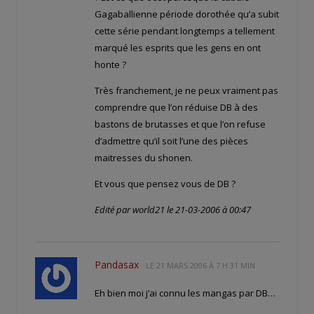
Gagaballienne période dorothée qu’a subit
cette série pendant longtemps a tellement
marqué les esprits que les gens en ont
honte ?
Très franchement, je ne peux vraiment pas
comprendre que l’on réduise DB à des
bastons de brutasses et que l’on refuse
d’admettre qu’il soit l’une des pièces
maitresses du shonen.
Et vous que pensez vous de DB ?
Edité par world21 le 21-03-2006 à 00:47
Pandasax
LE
21 MARS 2006 À 7 H 31 MIN
Eh bien moi j’ai connu les mangas par DB…