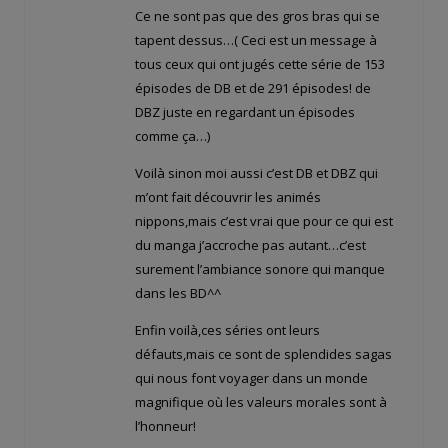
Ce ne sont pas que des gros bras qui se
tapent dessus…( Ceci est un message à
tous ceux qui ont jugés cette série de 153
épisodes de DB et de 291 épisodes! de
DBZ juste en regardant un épisodes
comme ça…)
Voilà sinon moi aussi c’est DB et DBZ qui
m’ont fait découvrir les animés
nippons,mais c’est vrai que pour ce qui est
du manga j’accroche pas autant…c’est
surement l’ambiance sonore qui manque
dans les BD^^
Enfin voilà,ces séries ont leurs
défauts,mais ce sont de splendides sagas
qui nous font voyager dans un monde
magnifique où les valeurs morales sont à
l’honneur!