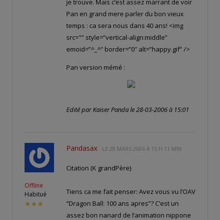
je trouve. Mais c’est assez marrant de voir
Pan en grand mere parler du bon vieux
temps : ca sera nous dans 40 ans! <img
src="
” style=”vertical-align:middle”
emoid=”^_^” border=”0″ alt=”happy.gif” />
Pan version mémé :
Edité par Kaiser Panda le 28-03-2006 à 15:01
Pandasax
LE
28 MARS 2006 À 15 H 11 MIN
Citation (K grandPère)
Offline
Tiens ca me fait penser: Avez vous vu l’OAV
Habitué
“Dragon Ball: 100 ans apres”? C’est un
★★★
assez bon nanard de l’animation nippone