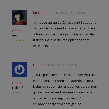
Kuronoe
LE
21 MARS 2006 À 12 H 06 MIN
j’ai trouvé qu’après Cell et avant Boubou, le
tournoi des arts martiaux avec notamment
Offline
le tournoi junior , çà a redonné un peu de
Ancien
fraicheur à la série, ces épisodes sont
★★★★
excellents…
Fuji
LE
21 MARS 2006 À 13 H 01 MIN
Je suis parfaitement d’accord avec vous DB
et DBZ sont aux premiers abords un peu
Offline
fadas ou superficielles pour les personnes
Habitué
qui ne connaissent pas,mais si on gratte
★★★
un peu et qu’on regarde plus qu’un
épisode par ci par là c’est génial!