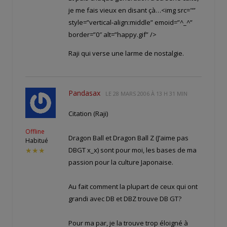
je me fais vieux en disant çà…<img src="
”
style=”vertical-align:middle” emoid=”^_^”
border=”0″ alt=”happy.gif” />
Raji qui verse une larme de nostalgie.
Pandasax
LE
28 MARS 2006 À 13 H 31 MIN
Citation (Raji)
Offline
Dragon Ball et Dragon Ball Z (J’aime pas
Habitué
DBGT x_x) sont pour moi, les bases de ma
★★★
passion pour la culture Japonaise.
Au fait comment la plupart de ceux qui ont
grandi avec DB et DBZ trouve DB GT?
Pour ma par, je la trouve trop éloigné à