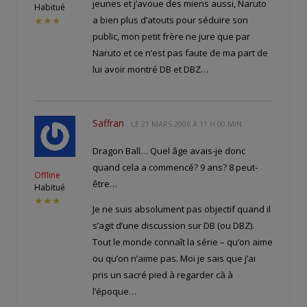
jeunes et j’avoue des miens aussi, Naruto
Habitué
a bien plus d’atouts pour séduire son
★★★
public, mon petit frère ne jure que par
Naruto et ce n’est pas faute de ma part de
lui avoir montré DB et DBZ…
Saffran
LE
21 MARS 2006 À 11 H 00 MIN
Dragon Ball… Quel âge avais-je donc
quand cela a commencé? 9 ans? 8 peut-
Offline
être…
Habitué
★★★
Je ne suis absolument pas objectif quand il
s’agit d’une discussion sur DB (ou DBZ).
Tout le monde connaît la série – qu’on aime
ou qu’on n’aime pas. Moi je sais que j’ai
pris un sacré pied à regarder cà à
l’époque…