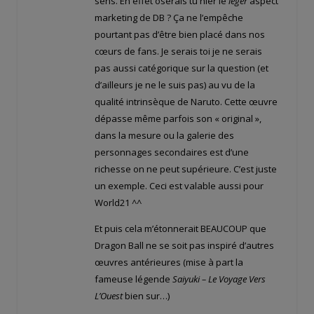
sens. En effet oserais tu nier le
leger
aspect
marketing de DB ? Ça ne l’empêche
pourtant pas d’être bien placé dans nos
cœurs de fans. Je serais toi je ne serais
pas aussi catégorique sur la question (et
d’ailleurs je ne le suis pas) au vu de la
qualité intrinsèque de Naruto. Cette œuvre
dépasse même parfois son « original »,
dans la mesure ou la galerie des
personnages secondaires est d’une
richesse on ne peut supérieure. C’est juste
un exemple. Ceci est valable aussi pour
World21 ^^
Et puis cela m’étonnerait BEAUCOUP que
Dragon Ball ne se soit pas inspiré d’autres
œuvres antérieures (mise à part la
fameuse légende
Saiyuki – Le Voyage Vers
L’Ouest
bien sur…)