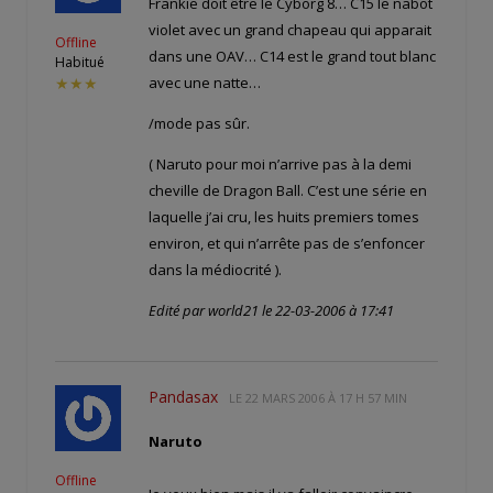
Frankie doit être le Cyborg 8… C15 le nabot
violet avec un grand chapeau qui apparait
Offline
dans une OAV… C14 est le grand tout blanc
Habitué
avec une natte…
★★★
/mode pas sûr.
( Naruto pour moi n’arrive pas à la demi
cheville de Dragon Ball. C’est une série en
laquelle j’ai cru, les huits premiers tomes
environ, et qui n’arrête pas de s’enfoncer
dans la médiocrité ).
Edité par world21 le 22-03-2006 à 17:41
Pandasax
LE
22 MARS 2006 À 17 H 57 MIN
Naruto
Offline