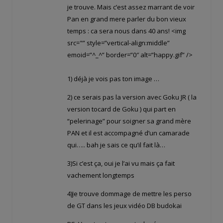
je trouve. Mais c’est assez marrant de voir
Pan en grand mere parler du bon vieux
temps : ca sera nous dans 40 ans! <img
src="
” style=”vertical-align:middle”
emoid=”^_^” border=”0″ alt=”happy.gif” />
1) déjà je vois pas ton image …
2) ce serais pas la version avec Goku JR ( la
version tocard de Goku ) qui part en
“pelerinage” pour soigner sa grand mère
PAN et il est accompagné d’un camarade
qui….. bah je sais ce qu’il fait là…
3)Si c’est ça, oui je l’ai vu mais ça fait
vachement longtemps
4)Je trouve dommage de mettre les perso
de GT dans les jeux vidéo DB budokai