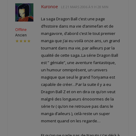
Kuronoe
LE
21 MARS 2006 À 9 H 28 MIN
La saga Dragon Ball c’est une page
d’histoire dans ma vie d’animefan et de
Offline
mangavore, d’abord c’est le tout premier
Ancien
manga que j’ai eu voilà onze ans, un grand
★★★★
tournant dans ma vie, par ailleurs par la
qualité de cette saga..La série Dragon Ball
est ” géniale”, une aventure fantastique,
un humour omniprésent, un univers
magique que seul le grand Toriyama est
capable de créer…Par la suite il y a eu
Dragon Ball Z et on en dira ce qu’on veut
malgré des longueurs énooormes de la
série tv ( qu’on ne retrouve pas dans le
manga d’aileurs ), celà reste un super
moment quand on les regarde…
Et qu’on ne parle pas de Naruto ( j’ai déjà à