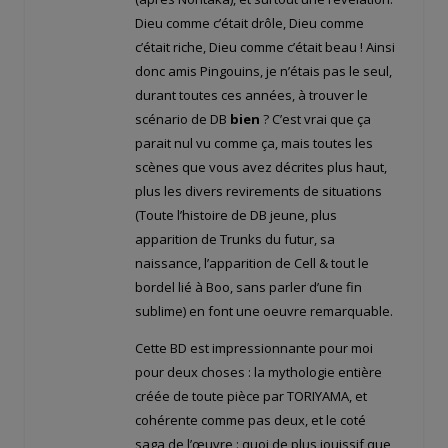
Dieu comme c’était drôle, Dieu comme
c’était riche, Dieu comme c’était beau ! Ainsi
donc amis Pingouins, je n’étais pas le seul,
durant toutes ces années, à trouver le
scénario de DB
bien
? C’est vrai que ça
parait nul vu comme ça, mais toutes les
scènes que vous avez décrites plus haut,
plus les divers revirements de situations
(Toute l’histoire de DB jeune, plus
apparition de Trunks du futur, sa
naissance, l’apparition de Cell & tout le
bordel lié à Boo, sans parler d’une fin
sublime) en font une oeuvre remarquable.
Cette BD est impressionnante pour moi
pour deux choses : la mythologie entière
créée de toute pièce par TORIYAMA, et
cohérente comme pas deux, et le coté
saga de l’œuvre : quoi de plus jouissif que