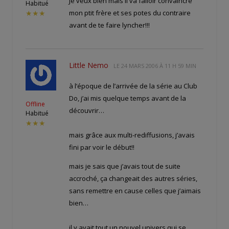
Je veux bien mais il va falloir convaincre
Habitué
mon ptit frère et ses potes du contraire
★★★
avant de te faire lyncher!!!
Little Nemo
LE
24 MARS 2006 À 11 H 59 MIN
à l’époque de l’arrivée de la série au Club
Do, j’ai mis quelque temps avant de la
Offline
découvrir…
Habitué
★★★
mais grâce aux multi-rediffusions, j’avais
fini par voir le début!!
mais je sais que j’avais tout de suite
accroché, ça changeait des autres séries,
sans remettre en cause celles que j’aimais
bien…
il y avait tout un nouvel univers qui se