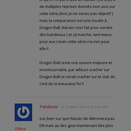
de multiples reprises donnés mon avis sur
cette série,donc je ne serais pas objectif )
mais la comparaison est une insulte à
Dragon Ball, Naruto c’est fait pour vendre
des bandeaux ( et çà marche, tant mieux
pour eux ) mais cette série n’a rien pour
elle !!
Dragon Ball reste une oeuvre majeure et
incontournable, par ailleurs cracher sur
Dragon Ball ce serait cracher sur le club do,
c’est de la mauvaise foi !!
Pandasax
LE
21 MARS 2006 À 10 H 41 MIN
oui, bien sur que Naruto de détronera pas
DB mais au des gout maintenant des plus
Offline