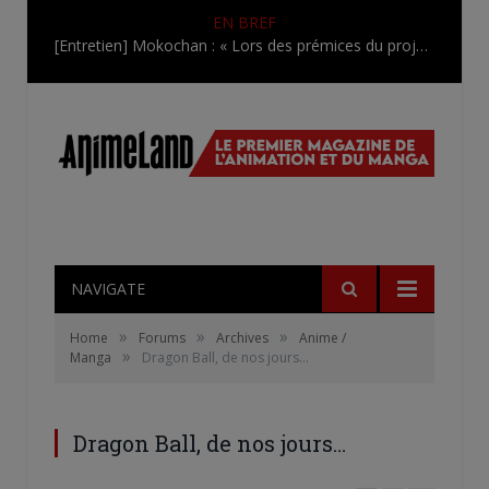
EN BREF
[Entretien] Mokochan : « Lors des prémices du projet, il était déjà demandé de suivre au mieux le manga originel.»
NAVIGATE
»
»
»
Home
Forums
Archives
Anime /
»
Manga
Dragon Ball, de nos jours…
Dragon Ball, de nos jours…