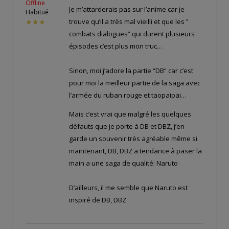
Offline
Je m’attarderais pas sur l’anime car je
Habitué
trouve qu’il a très mal vieilli et que les ”
★★★
combats dialogues” qui durent plusieurs
épisodes c’est plus mon truc…
Sinon, moi j’adore la partie “DB” car c’est
pour moi la meilleur partie de la saga avec
l’armée du ruban rouge et taopaipai…
Mais c’est vrai que malgré les quelques
défauts que je porte à DB et DBZ, j’en
garde un souvenir très agréable même si
maintenant, DB, DBZ a tendance à paser la
main a une saga de qualité: Naruto
D’ailleurs, il me semble que Naruto est
inspiré de DB, DBZ