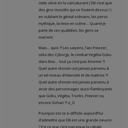
cette série en la caricaturant ( DB c’est que
des gros musclés qui se foutent dessus ! )
en oubliant le génial scénario, les perso
mythique, la mise en scène… Quand je
parle de ces qualitées, les gens se
marrent.
Mais… quoi ?! Les saiyens, l’arc Freezer,
celui des Cyborgs, le combat Vegéta-Goku
dans Boo… tout ça c’est pas énorme ?!
Quel autre shonen est jamais parvenu à
un tel niveau d’intensité et de maitrise ?!
Quel autre shonen est jamais parvenu à
avoir des personnages aussi flamboyants
que Goku, Végéta, Trunks, Freezer ou
encore Gohan ?! o_O
Pourquoi est ce si difficile aujourd’hui
d’admettre que DB est une grande oeuvre
? Est ce que c’est parceque la cabale