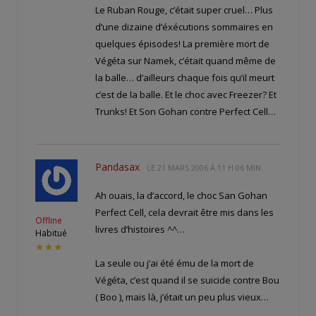
Le Ruban Rouge, c’était super cruel… Plus
d’une dizaine d’éxécutions sommaires en
quelques épisodes! La première mort de
Végéta sur Namek, c’était quand même de
la balle… d’ailleurs chaque fois qu’il meurt
c’est de la balle. Et le choc avec Freezer? Et
Trunks! Et Son Gohan contre Perfect Cell…
Pandasax
LE
21 MARS 2006 À 11 H 06 MIN
Ah ouais, la d’accord, le choc San Gohan
Perfect Cell, cela devrait être mis dans les
Offline
livres d’histoires ^^…
Habitué
★★★
La seule ou j’ai été ému de la mort de
Végéta, c’est quand il se suicide contre Bou
( Boo ), mais là, j’était un peu plus vieux…