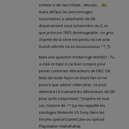
comme si de rien n’était… Mouais…
).
Autre défaut, les personnages
secondaires si attachants de DB
disparaissent sous la bannière du Z, ce
que je trouve TRES dommageable : un gros
charme de la série est perdu via cet acte
(Lunch adorée où es tuuuuuuuuuu ? T_T).
Mais une question m’interroge World21 : Tu
a créé ce topic si j’ai bien compris pour
pester contre les détracteurs de DBZ. OK.
Mais de toute façon en étant fan on ne
pourra que adorer cette série : ce post
atteindra t il vraiment les détracteurs de DB
pour qu’ils s’expriment ? J’espère en tout
cas, histoire de. ^^ (ça me rappelle les
sondages Nintendo VS Sony dans les
forums spécial GameCube ou spécial
Playstation mwhahaha).