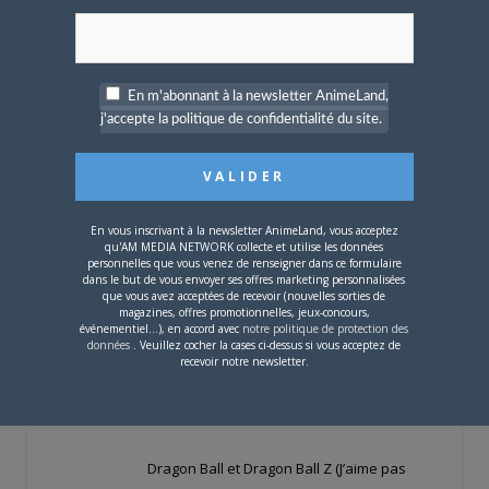
peut être apprécié que par ceux qui
s’étaient déjà attaché aux personnages,
mais ne possède pas les qualités requises
En m'abonnant à la newsletter AnimeLand,
pour en faire un incontournable…
j'accepte la politique de confidentialité du site.
Edité par Little Nemo le 24-03-2006 à 12:00
Rajiku
LE
24 MARS 2006 À 12 H 58 MIN
En vous inscrivant à la newsletter AnimeLand, vous acceptez
qu'AM MEDIA NETWORK collecte et utilise les données
personnelles que vous venez de renseigner dans ce formulaire
Citation (world21)
dans le but de vous envoyer ses offres marketing personnalisées
que vous avez acceptées de recevoir (nouvelles sorties de
Offline
magazines, offres promotionnelles, jeux-concours,
Dites, vous pensez quoi de Dragon Ball ?
Habitué
événementiel...), en accord avec
notre politique de protection des
données
. Veuillez cocher la cases ci-dessus si vous acceptez de
★★★
recevoir notre newsletter.
Yo,
Halala…
Dragon Ball et Dragon Ball Z (J’aime pas