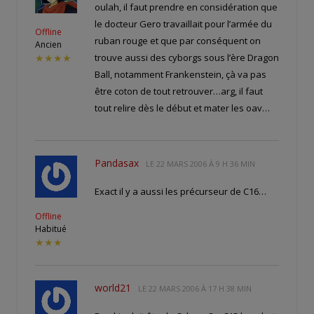
oulah, il faut prendre en considération que
le docteur Gero travaillait pour l’armée du
Offline
ruban rouge et que par conséquent on
Ancien
trouve aussi des cyborgs sous l’ère Dragon
★★★★
Ball, notamment Frankenstein, çà va pas
être coton de tout retrouver…arg, il faut
tout relire dès le début et mater les oav…
Pandasax
LE
22 MARS 2006 À 9 H 36 MIN
Exact il y a aussi les précurseur de C16…
Offline
Habitué
★★★
world21
LE
22 MARS 2006 À 17 H 38 MIN