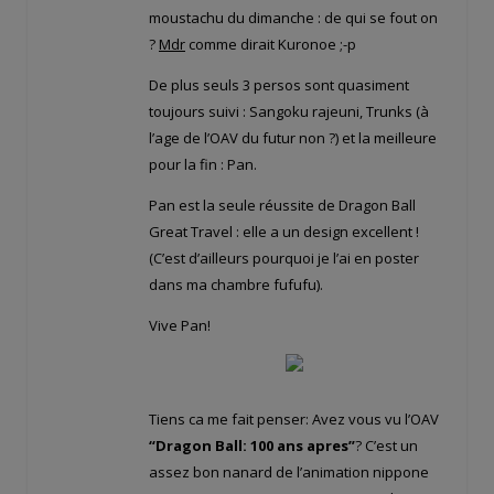
moustachu du dimanche : de qui se fout on
?
Mdr
comme dirait Kuronoe ;-p
De plus seuls 3 persos sont quasiment
toujours suivi : Sangoku rajeuni, Trunks (à
l’age de l’OAV du futur non ?) et la meilleure
pour la fin : Pan.
Pan est la seule réussite de Dragon Ball
Great Travel : elle a un design excellent !
(C’est d’ailleurs pourquoi je l’ai en poster
dans ma chambre fufufu).
Vive Pan!
Tiens ca me fait penser: Avez vous vu l’OAV
“Dragon Ball: 100 ans apres”
? C’est un
assez bon nanard de l’animation nippone