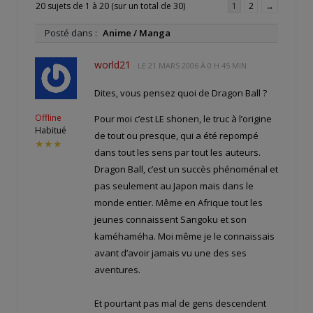
20 sujets de 1 à 20 (sur un total de 30)
1
2
→
Posté dans :
Anime / Manga
world21
LE
21 MARS 2006 À 0 H 45 MIN
Dites, vous pensez quoi de Dragon Ball ?
Offline
Pour moi c’est LE shonen, le truc à l’origine
Habitué
de tout ou presque, qui a été repompé
★★★
dans tout les sens par tout les auteurs.
Dragon Ball, c’est un succès phénoménal et
pas seulement au Japon mais dans le
monde entier. Même en Afrique tout les
jeunes connaissent Sangoku et son
kaméhaméha. Moi même je le connaissais
avant d’avoir jamais vu une des ses
aventures.
Et pourtant pas mal de gens descendent