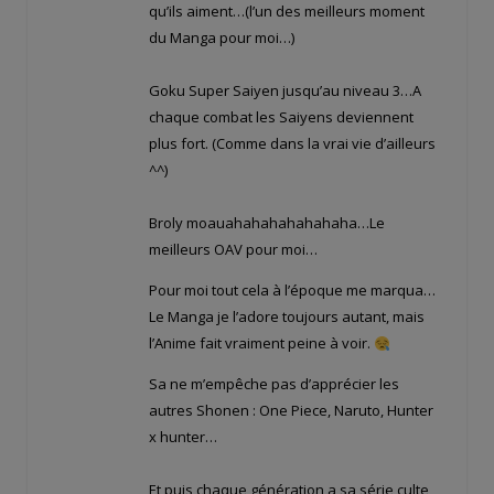
qu’ils aiment…(l’un des meilleurs moment
du Manga pour moi…)
Goku Super Saiyen jusqu’au niveau 3…A
chaque combat les Saiyens deviennent
plus fort. (Comme dans la vrai vie d’ailleurs
^^)
Broly moauahahahahahahaha…Le
meilleurs OAV pour moi…
Pour moi tout cela à l’époque me marqua…
Le Manga je l’adore toujours autant, mais
l’Anime fait vraiment peine à voir.
Sa ne m’empêche pas d’apprécier les
autres Shonen : One Piece, Naruto, Hunter
x hunter…
Et puis chaque génération a sa série culte,