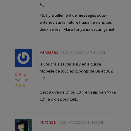
Fuji
PS: Il y a tellement de messages sous-
entendu sur la nature humaine dans ces
deux séries…Akira Toriyama est un génie!
Pandasax
LE
22 MARS 2006 À 7 H 47 MIN
Je voudrais savoir si il y en a qui se
rappelle de tout les cyborgs de DB et DBZ
Offline
???
Habitué
★★★
C’est à dire de C1 ou C0 ( j’en sais rien ^^ ) à
C21 je crois pour Cell…
Kuronoe
LE
22 MARS 2006 À 8 H 56 MIN