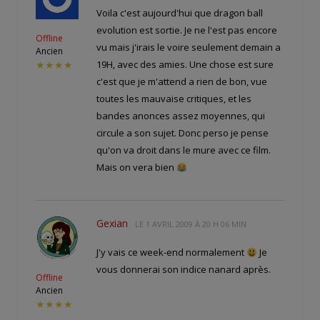
Voila c'est aujourd'hui que dragon ball
evolution est sortie. Je ne l'est pas encore
Offline
vu mais j'irais le voire seulement demain a
Ancien
19H, avec des amies. Une chose est sure
★★★★
c'est que je m'attend a rien de bon, vue
toutes les mauvaise critiques, et les
bandes anonces assez moyennes, qui
circule a son sujet. Donc perso je pense
qu'on va droit dans le mure avec ce film.
Mais on vera bien
Gexian
LE
1 AVRIL 2009 À 20 H 06 MIN
J'y vais ce week-end normalement
Je
vous donnerai son indice nanard après.
Offline
Ancien
★★★★