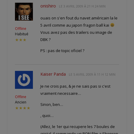
onishiro
LE
3 AVRIL 2009 À 21 H 24 MIN
ouais on s'en fout du navet américain la le
5 avril comme au japon fragon ball kai
Offline
Vous avez pas des trailers ou image de
Habitué
DBK ?
★★★
PS : pas de topic oficiel ?
Kaiser Panda
LE
5 AVRIL 2009 À 11 H 12 MIN
Je ne crois pas, & je ne sais pas si c'est
vraiment necessaire…
Offline
Ancien
Sinon, ben…
★★★★
, quoi…
(Allez, le 1er qui recupere les 7 boules de
cristal, il commande un BON film a Shenron,