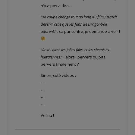
n'y a pas a dire…
“
sa coupe change tout au long du film jusqu’à
devenir celle que les fans de Dragonball
adorent.
” : ca par contre, je demande a voir !
“
Roshi aime les jolies filles et les chemises
hawaïennes.
” : alors : pervers ou pas
pervers finalement ?
Sinon, coté videos :
–
.
–
.
–
.
–
.
Voilou !