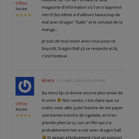
Offline
magazine d'information où l'on n'apprend
Ancien
rien !!! (lui même a d'ailleurs beaucoup de
★★★★
mal avec Dragon "balle" et le concept de la
manga…
Je suis de tout coeur avec vous pour ce
boycott, Dragon Ball çà se respecte et là,
c'est honteux
kinara
LE
2 AVRIL 2009 À 12 H 24 MIN
Ba merci kp ca donne encore plus envie de
le voire
Non serieu, c'est claire que sa
Offline
craint, mais aller juste histoire de me payer
Ancien
une bonne tranche de rigolade, et m'en
★★★★
prende plein la vu, sur un film qui n'a
probablement rien a voir avec dragon ball
Et gexian efectivement c'est un poisson