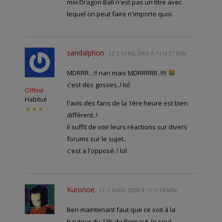
moi Dragon Ball n'est pas un titre avec
lequel on peut faire n'importe quoi.
sandalphon
LE
2 AVRIL 2009 À 11 H 27 MIN
MDRRR…!! nan mais MDRRRRR..!!!!
c'est des gosses..! lol
Offline
Habitué
l'avis des fans de la 1ère heure est bien
★★★
différent..!
il suffit de voir leurs réactions sur divers
forums sur le sujet..
c'est a l'opposé..! lol
Kuronoe
LE
2 AVRIL 2009 À 11 H 34 MIN
Ben maintenant faut que ce soit à la
hauteur du 13h de Pernaut, le seul