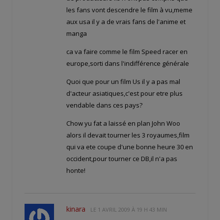
les fans vont descendre le film à vu,meme
aux usa il y a de vrais fans de l'anime et
manga
ca va faire comme le film Speed racer en
europe,sorti dans l'indifférence générale
Quoi que pour un film Us il y a pas mal
d'acteur asiatiques,c'est pour etre plus
vendable dans ces pays?
Chow yu fat a laissé en plan John Woo
alors il devait tourner les 3 royaumes,film
qui va ete coupe d'une bonne heure 30 en
occident,pour tourner ce DB,il n'a pas
honte!
kinara
LE
1 AVRIL 2009 À 19 H 43 MIN