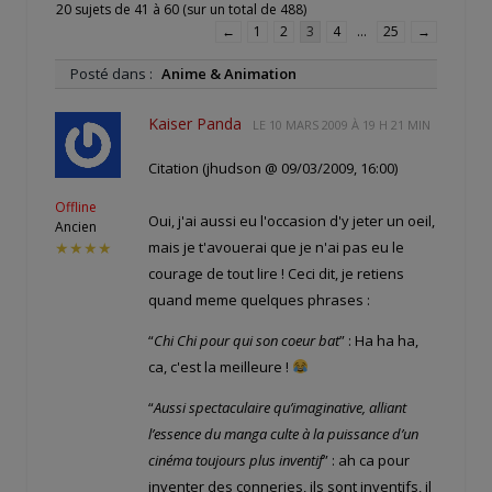
20 sujets de 41 à 60 (sur un total de 488)
←
1
2
3
4
…
25
→
Posté dans :
Anime & Animation
Kaiser Panda
LE
10 MARS 2009 À 19 H 21 MIN
Citation (jhudson @ 09/03/2009, 16:00)
Offline
Oui, j'ai aussi eu l'occasion d'y jeter un oeil,
Ancien
mais je t'avouerai que je n'ai pas eu le
★★★★
courage de tout lire ! Ceci dit, je retiens
quand meme quelques phrases :
“
Chi Chi pour qui son coeur bat
” : Ha ha ha,
ca, c'est la meilleure !
“
Aussi spectaculaire qu’imaginative, alliant
l’essence du manga culte à la puissance d’un
cinéma toujours plus inventif
” : ah ca pour
inventer des conneries, ils sont inventifs, il