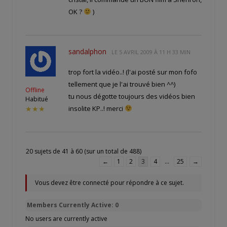
OK ?
)
sandalphon
LE
5 AVRIL 2009 À 11 H 33 MIN
trop fort la vidéo..! (l'ai posté sur mon fofo
tellement que je l'ai trouvé bien ^^)
Offline
tu nous dégotte toujours des vidéos bien
Habitué
insolite KP..! merci
★★★
20 sujets de 41 à 60 (sur un total de 488)
←
1
2
3
4
…
25
→
Vous devez être connecté pour répondre à ce sujet.
Members Currently Active: 0
No users are currently active