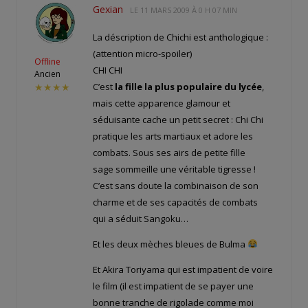
Gexian
LE
11 MARS 2009 À 0 H 07 MIN
La déscription de Chichi est anthologique :
(attention micro-spoiler)
Offline
CHI CHI
Ancien
C’est
la fille la plus populaire du lycée
,
★★★★
mais cette apparence glamour et
séduisante cache un petit secret : Chi Chi
pratique les arts martiaux et adore les
combats. Sous ses airs de petite fille
sage sommeille une véritable tigresse !
C’est sans doute la combinaison de son
charme et de ses capacités de combats
qui a séduit Sangoku…
Et les deux mèches bleues de Bulma
Et Akira Toriyama qui est impatient de voire
le film (il est impatient de se payer une
bonne tranche de rigolade comme moi