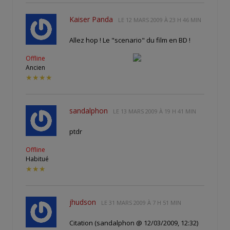
Kaiser Panda
LE
12 MARS 2009 À 23 H 46 MIN
Allez hop ! Le "scenario" du film en BD !
Offline
Ancien
★★★★
sandalphon
LE
13 MARS 2009 À 19 H 41 MIN
ptdr
Offline
Habitué
★★★
jhudson
LE
31 MARS 2009 À 7 H 51 MIN
Citation (sandalphon @ 12/03/2009, 12:32)