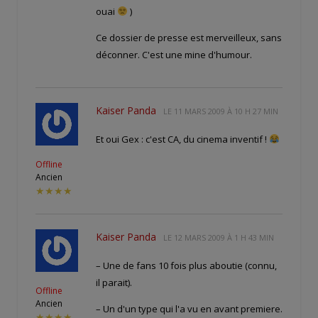
ouai
)
Ce dossier de presse est merveilleux, sans
déconner. C'est une mine d'humour.
Kaiser Panda
LE
11 MARS 2009 À 10 H 27 MIN
Et oui Gex : c'est CA, du cinema inventif !
Offline
Ancien
★★★★
Kaiser Panda
LE
12 MARS 2009 À 1 H 43 MIN
– Une
de fans 10 fois plus aboutie (connu,
il parait).
Offline
Ancien
– Un
d'un type qui l'a vu en avant premiere.
★★★★