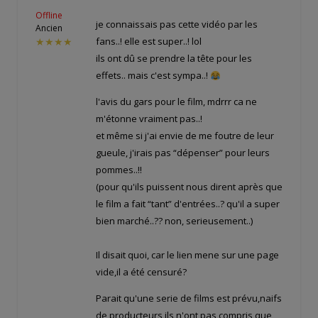
Offline
je connaissais pas cette vidéo par les
Ancien
fans..! elle est super..! lol
★★★★
ils ont dû se prendre la tête pour les
effets.. mais c'est sympa..!
l'avis du gars pour le film, mdrrr ca ne
m'étonne vraiment pas..!
et même si j'ai envie de me foutre de leur
gueule, j'irais pas “dépenser” pour leurs
pommes..!!
(pour qu'ils puissent nous dirent après que
le film a fait “tant” d'entrées..? qu'il a super
bien marché..?? non, serieusement..)
Il disait quoi, car le lien mene sur une page
vide,il a été censuré?
Parait qu'une serie de films est prévu,naifs
de producteurs ils n'ont pas compris que