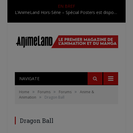
EN BREF
L’AnimeLand Hors-Série – Spécial Posters est disponible !
NAVIGATE
»
»
»
Home
Forums
Forums
Anime &
»
Animation
Dragon Ball
Dragon Ball