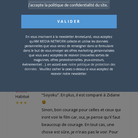
AlloCine :
★★★★
j'accepte la politique de confidentialité du site.
La messe est dite ! XD
Moi, je fais confiance aux avis de fans
pointus. Ca doit être méga giga bien.
En vous inscrivant à la newsletter AnimeLand, vous acceptez
qu'AM MEDIA NETWORK collecte et utilise les données
,,4330519…-les-fans-.html
personnelles que vous venez de renseigner dans ce formulaire
dans le but de vous envoyer ses offres marketing personnalisées
que vous avez acceptées de recevoir (nouvelles sorties de
magazines, offres promotionnelles, jeux-concours,
événementiel...), en accord avec
notre politique de protection des
maow38
LE
2 AVRIL 2009 À 9 H 32 MIN
données
. Veuillez cocher la cases ci-dessus si vous acceptez de
recevoir notre newsletter.
J'adore la prononciation de
l'accompagnateur ! Sangoku devient
Offline
“Soyoku”. En plus, il est comparé à Zidane
Habitué
★★★
Sinon, bon courage pour celles et ceux qui
iront voir le film car, oui, je pense qu'il faut
beaucoup de courage. En tout cas, une
chose est sûre, je n'irais pas le voir. Pour