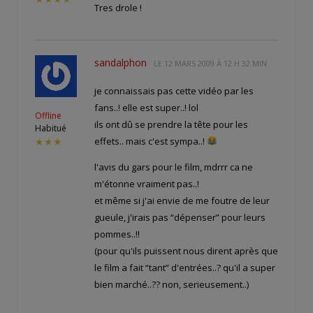
Tres drole !
sandalphon
LE
12 MARS 2009 À 12 H 32 MIN
je connaissais pas cette vidéo par les
fans..! elle est super..! lol
Offline
ils ont dû se prendre la tête pour les
Habitué
effets.. mais c'est sympa..!
★★★
l'avis du gars pour le film, mdrrr ca ne
m'étonne vraiment pas..!
et même si j'ai envie de me foutre de leur
gueule, j'irais pas “dépenser” pour leurs
pommes..!!
(pour qu'ils puissent nous dirent après que
le film a fait “tant” d'entrées..? qu'il a super
bien marché..?? non, serieusement..)