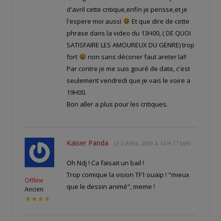
d'avril cette critique,enfin je pensse,et je
l'espere moi aussi
Et que dire de cette
phrase dans la video du 13H00, ( DE QUOI
SATISFAIRE LES AMOUREUX DU GENRE) trop
fort
non sans déconer faut areter la!!
Par contre je me suis gouré de date, c'est
seulement vendredi que je vais le voire a
19H00.
Bon aller a plus pour les critiques.
Kaiser Panda
LE
2 AVRIL 2009 À 14 H 17 MIN
Oh Ndj ! Ca faisait un bail !
Trop comique la vision TF1 ouaip ! "mieux
Offline
que le dessin animé", meme !
Ancien
★★★★