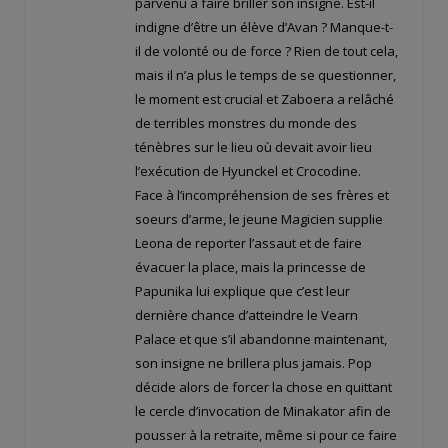
parvenu à faire briller son insigne. Est-il
indigne d’être un élève d’Avan ? Manque-t-
il de volonté ou de force ? Rien de tout cela,
mais il n’a plus le temps de se questionner,
le moment est crucial et Zaboera a relâché
de terribles monstres du monde des
ténèbres sur le lieu où devait avoir lieu
l’exécution de Hyunckel et Crocodine.
Face à l’incompréhension de ses frères et
soeurs d’arme, le jeune Magicien supplie
Leona de reporter l’assaut et de faire
évacuer la place, mais la princesse de
Papunika lui explique que c’est leur
dernière chance d’atteindre le Vearn
Palace et que s’il abandonne maintenant,
son insigne ne brillera plus jamais. Pop
décide alors de forcer la chose en quittant
le cercle d’invocation de Minakator afin de
pousser à la retraite, même si pour ce faire