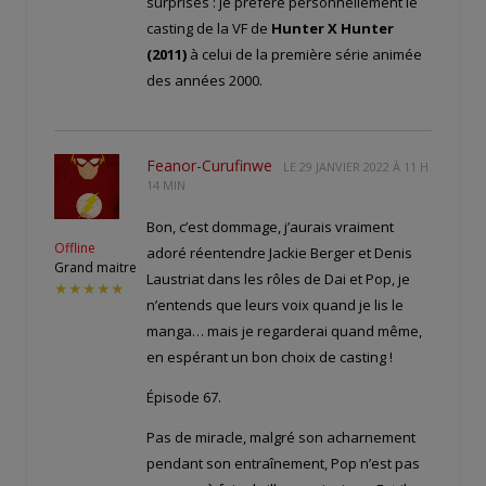
surprises : je préfère personnellement le
casting de la VF de
Hunter X Hunter
(2011)
à celui de la première série animée
des années 2000.
Feanor-Curufinwe
LE
29 JANVIER 2022 À 11 H
14 MIN
Bon, c’est dommage, j’aurais vraiment
Offline
adoré réentendre Jackie Berger et Denis
Grand maitre
Laustriat dans les rôles de Dai et Pop, je
★★★★★
n’entends que leurs voix quand je lis le
manga… mais je regarderai quand même,
en espérant un bon choix de casting !
Épisode 67.
Pas de miracle, malgré son acharnement
pendant son entraînement, Pop n’est pas