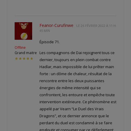
Feanor-Curufinwe
LE
26 FÉVRIER 2022 À 11 H
45 MIN
Épisode 71.
Offline
Les compagnons de Dai rejoignent tous ce
Grand maitre
★★★★★
dernier, toujours en plein combat contre
Hadlar, mais impossible de lui prêter main
forte : un dôme de chaleur, résultat de la
rencontre entre les deux puissantes
énergies de même intensité qui se
confrontent, les entoure et empêche toute
intervention extérieure. Ce phénomène est
appelé par Vearn “Le Duel des Vrais
Dragons”, et ce dernier annonce que le
perdant du duel est condamné à se faire
engloutir et consumer par ce déferlement