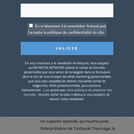
Gomez, personne n’est oublié, et la mise
en scène et la musique font un taf
magistral pour galvaniser le spectateur.
Et tout ce déferlement de vaillance
En m'abonnant à la newsletter AnimeLand,
contraste efficacement avec la seconde
j'accepte la politique de confidentialité du site.
partie et la détresse de Pop, encore plus
dévasté par les encouragements de
Maam, et la magie opère là aussi, comme
lorsque vous aviez ouvert le tome 26 pour
En vous inscrivant à la newsletter AnimeLand, vous acceptez
la première fois, la boule au ventre et la
qu'AM MEDIA NETWORK collecte et utilise les données
personnelles que vous venez de renseigner dans ce formulaire
gorge sèche, les yeux rivés sur chaque
dans le but de vous envoyer ses offres marketing personnalisées
case jusqu’au dénouement… libérateur ?
que vous avez acceptées de recevoir (nouvelles sorties de
magazines, offres promotionnelles, jeux-concours,
Comme dans le tome 26, le suspense est
événementiel...), en accord avec
notre politique de protection des
données
. Veuillez cocher la cases ci-dessus si vous acceptez de
terrible, la tension au maximum, et on a
recevoir notre newsletter.
véritablement mal pour Pop, on souffre
pour lui.
Un superbe épisode, qui touche juste,
l’interprétation de Toshiyuki Toyonaga, le