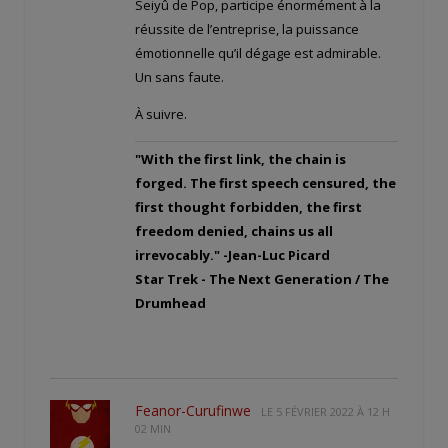
Seiyû de Pop, participe énormément à la
réussite de l’entreprise, la puissance
émotionnelle qu’il dégage est admirable.
Un sans faute.
À suivre.
"With the first link, the chain is
forged. The first speech censured, the
first thought forbidden, the first
freedom denied, chains us all
irrevocably." -Jean-Luc Picard
Star Trek - The Next Generation / The
Drumhead
Feanor-Curufinwe
LE
5 FÉVRIER 2022 À 12 H
02 MIN