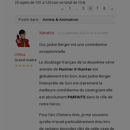
20 sujets de 101 à 120 (sur un total de 154)
←
1
…
5
6
7
8
→
Posté dans :
Anime & Animation
Xanatos
LE
22 JANVIER 2022 À 10 H 20 MIN
Oui, Jackie Berger est une comédienne
exceptionnelle.
Offline
Grand maitre
Le doublage français de la deuxième série
★★★★★
animée de
Hunter X Hunter
est
globalement très bon, mais Jackie Berger
l’interprète de Gon est clairement la
meilleure comédienne du casting tant elle
est absolument
PARFAITE
dans le rôle de
notre héros.
Pour l’arc Chimera Ants, je me souviens
qu’elle m’avait particulièrement ému lors
de certains épisodes clés de cette saga de