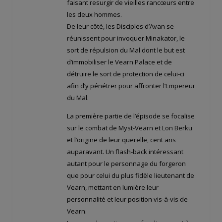
faisant resurgir de vieilles rancœurs entre
les deux hommes.
De leur côté, les Disciples d’Avan se
réunissent pour invoquer Minakator, le
sort de répulsion du Mal dont le but est
d’immobiliser le Vearn Palace et de
détruire le sort de protection de celui-ci
afin d’y pénétrer pour affronter l’Empereur
du Mal.
La première partie de l’épisode se focalise
sur le combat de Myst-Vearn et Lon Berku
et l’origine de leur querelle, cent ans
auparavant. Un flash-back intéressant
autant pour le personnage du forgeron
que pour celui du plus fidèle lieutenant de
Vearn, mettant en lumière leur
personnalité et leur position vis-à-vis de
Vearn.