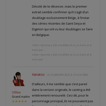
Désolé de te décevoir, mais le premier
extrait semble confirmer qu’il s’agit d’un
doublage exclusivement Belge, à l’instar
des séries récentes de Saint Seiya et
Digimon qui ont vu leur doublages se faire
en Belgique.
Cette réponse a été modifiée le il y a 4 ans et 6
mois par
.
Cette réponse a été modifiée le il y a 4 ans et 6
mois par
.
Xanatos
LE
25 JANVIER 2022 À 13 H 22 MIN
D’ailleurs, il me semble que c’est pareil
dans la version originale, le casting a été
Offline
entièrement renouvelé. Ceci dit, pour le
Grand maitre
personnage principal, ils ne pouvaient pas
★★★★★