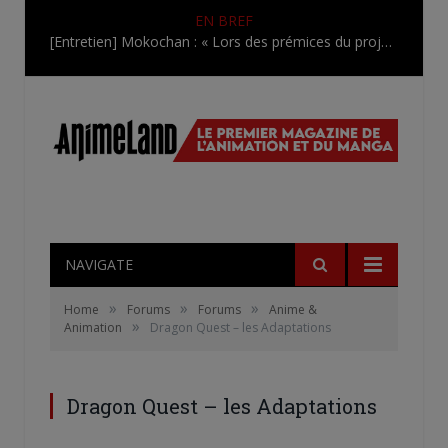
EN BREF
[Entretien] Mokochan : « Lors des prémices du projet, il était déjà demandé de suivre au mieux le manga originel.»
NAVIGATE
»
»
»
Home
Forums
Forums
Anime &
»
Animation
Dragon Quest – les Adaptations
Dragon Quest – les Adaptations