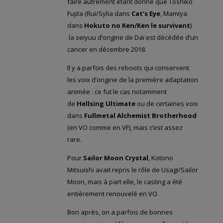
faire autrement étant donné que Toshiko
Fujita (Rui/Sylia dans
Cat’s Eye
, Mamiya
dans
Hokuto no Ken/Ken le survivant
)
la seiyuu d’origine de Daï est décédée d’un
cancer en décembre 2018.
Il y a parfois des reboots qui conservent
les voix d’origine de la première adaptation
animée : ce fut le cas notamment
de
Hellsing Ultimate
ou de certaines voix
dans
Fullmetal Alchemist Brotherhood
(en VO comme en VF), mais c’est assez
rare.
Pour
Sailor Moon Crystal
, Kotono
Mitsuishi avait repris le rôle de Usagi/Sailor
Moon, mais à part elle, le casting a été
entièrement renouvelé en VO.
Bon après, on a parfois de bonnes