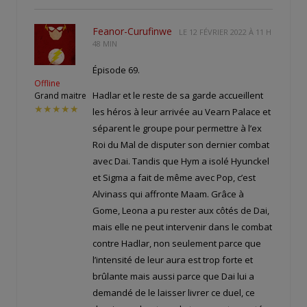
Feanor-Curufinwe
LE
12 FÉVRIER 2022 À 11 H
48 MIN
Épisode 69.
Offline
Hadlar et le reste de sa garde accueillent
Grand maitre
★★★★★
les héros à leur arrivée au Vearn Palace et
séparent le groupe pour permettre à l’ex
Roi du Mal de disputer son dernier combat
avec Dai. Tandis que Hym a isolé Hyunckel
et Sigma a fait de même avec Pop, c’est
Alvinass qui affronte Maam. Grâce à
Gome, Leona a pu rester aux côtés de Dai,
mais elle ne peut intervenir dans le combat
contre Hadlar, non seulement parce que
l’intensité de leur aura est trop forte et
brûlante mais aussi parce que Dai lui a
demandé de le laisser livrer ce duel, ce