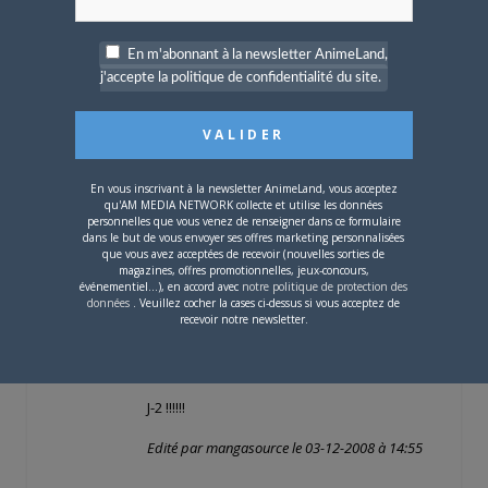
maintenant, il est légèrement dépassé …
En m'abonnant à la newsletter AnimeLand,
J’espère que le nouveau sera
j'accepte la politique de confidentialité du site.
exceptionnel.
En tout cas, le 5 Décembre je serais
présent ( après les cours :chirub_memo1: ).
En vous inscrivant à la newsletter AnimeLand, vous acceptez
qu'AM MEDIA NETWORK collecte et utilise les données
Il y a aussi le site qui va faire peau neuve
personnelles que vous venez de renseigner dans ce formulaire
dans le but de vous envoyer ses offres marketing personnalisées
^^. D’après ce que je sais ( par AL N°147 et
que vous avez acceptées de recevoir (nouvelles sorties de
magazines, offres promotionnelles, jeux-concours,
146 ), le site va recensé un maximum de
événementiel...), en accord avec
notre politique de protection des
choses sur les mangas ; Animes et autres
données
. Veuillez cocher la cases ci-dessus si vous acceptez de
recevoir notre newsletter.
depuis 15 ans ( c’est ce qui est écrit !! )
Voilà pour les infos.
J-2 !!!!!!
Edité par mangasource le 03-12-2008 à 14:55