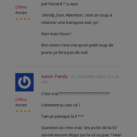
par hasard ? :u-aya:
Offline
Ancien
:chirolp_hun: Attention, c’est un coup à
★★★★
relancer une banquise war ça !
Nan mais hooo !
Bon sinon c’est vrai qu’un petit coup de
jeune ça fera pas de mal.
Kaiser Panda
LE
1 DÉCEMBRE 2008 À 22 H 08
MIN
C’est vrai????????????????????????????
Offline
Comment tu sais ca ?
Ancien
★★★★
Tain je panique la !! ^^°
Question (si c’est vrai) : les posts de la V2
seront encore dispo sur la v3 ou pas ? Hein