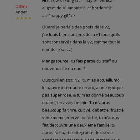
Hi hi Lewis ! <img src="
” style=”vertical-
Offline
align:middle” emoid=”^_^” border=”0″
Ancien
alt=”happy.gif” />
★★★★
Quand je parlais des posts de la v2,
j’incluais bien sur ceux de la v1 (puisqu’ils
sont conservés dans la v2, comme tout le
monde le sait…)
Mangasource : tu fais partie du staff du
nouveau site ou quoi ?
Quoiqu’il en soit : v2 : tu m’as accueilli, moi
le pauvre internaute errant, a une epoque
pas super rose, & tu m’as donné beaucoup
quand j’en avais besoin. Tu m’auras
beaucoup fait rire, cultivé, debattre, frustré
voire meme enervé ou faché, tu m’auras
fait decouvrir une deuxieme famille, tu
auras fait partie integrante de ma vie