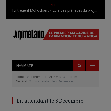
EN BREF
[Entretien] Mokochan : « Lors des prémices du projet, il était déjà demandé de suivre au mieux le manga originel.»
NAVIGATE
»
»
»
Home
Forums
Archives
Forum
»
Général
En attendant le 5 Decembre ….
En attendant le 5 Decembre ….