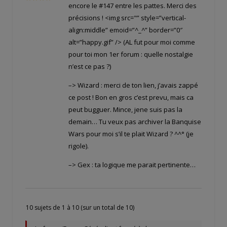
encore le #147 entre les pattes. Merci des
précisions ! <img src="
” style=”vertical-
align:middle” emoid=”^_^” border=”0″
alt=”happy.gif” /> (AL fut pour moi comme
pour toi mon 1er forum : quelle nostalgie
n’est ce pas ?)
–> Wizard : merci de ton lien, j’avais zappé
ce post ! Bon en gros c’est prevu, mais ca
peut bugguer. Mince, jene suis pas la
demain… Tu veux pas archiver la Banquise
Wars pour moi s’il te plait Wizard ? ^^° (je
rigole).
–> Gex : ta logique me parait pertinente…
10 sujets de 1 à 10 (sur un total de 10)