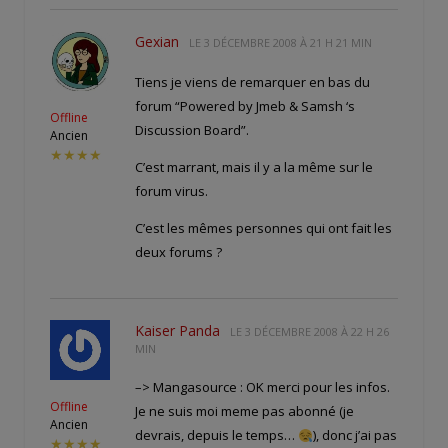
Gexian
LE
3 DÉCEMBRE 2008 À 21 H 21 MIN
Tiens je viens de remarquer en bas du
forum “Powered by Jmeb & Samsh ‘s
Offline
Discussion Board”.
Ancien
★★★★
C’est marrant, mais il y a la même sur le
forum virus.
C’est les mêmes personnes qui ont fait les
deux forums ?
Kaiser Panda
LE
3 DÉCEMBRE 2008 À 22 H 26
MIN
–> Mangasource : OK merci pour les infos.
Offline
Je ne suis moi meme pas abonné (je
Ancien
devrais, depuis le temps…
), donc j’ai pas
★★★★