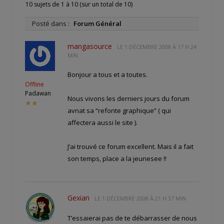
10 sujets de 1 à 10 (sur un total de 10)
Posté dans :
Forum Général
mangasource
LE
1 DÉCEMBRE 2008 À 17 H 24
MIN
Bonjour a tous et a toutes.
Offline
Padawan
Nous vivons les derniers jours du forum
★★
avnat sa “refonte graphique” ( qui
affectera aussi le site ).
J’ai trouvé ce forum excellent. Mais il a fait
son temps, place a la jeunesee !!
Gexian
LE
1 DÉCEMBRE 2008 À 21 H 37 MIN
T’essaierai pas de te débarrasser de nous