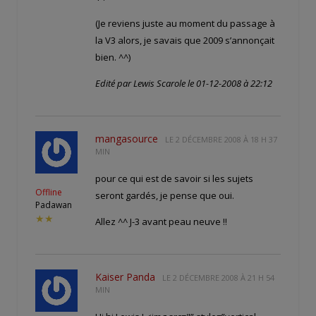
(Je reviens juste au moment du passage à
la V3 alors, je savais que 2009 s’annonçait
bien. ^^)
Edité par Lewis Scarole le 01-12-2008 à 22:12
mangasource
LE
2 DÉCEMBRE 2008 À 18 H 37
MIN
pour ce qui est de savoir si les sujets
Offline
seront gardés, je pense que oui.
Padawan
★★
Allez ^^ J-3 avant peau neuve !!
Kaiser Panda
LE
2 DÉCEMBRE 2008 À 21 H 54
MIN