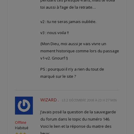
pendant ces presque 4 ans, mais te voila
toi aussi à l’age de la retraite…
v2 : tu ne seras jamais oubliée.
v3 : nous voila !!
(Mon Dieu, moi aussi je vais vivre un
moment historique comme lors du passage
v1-v2. Gnourf !)
PS : pourquoi il n’y a rien du tout de
marqué sur le site ?
WIZARD .
LE
2 DÉCEMBRE 2008 À 23 H 27 MIN
J’avais posé la question de la sauvegarde
du forum dans le topic du numéro 146.
Offline
Voici le lien et la réponse du maitre des
Habitué
lieux:
★★★