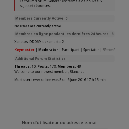
Le forum ‘Forum Général’ est fermé à de nouveaux
sujets et réponses.
Members Currently Active: 0
No users are currently active
Membres en ligne pendant les dernières 24 heures : 3
Xanatos
,
DD069
,
dekamaster2
Keymaster
|
Moderator
|
Participant
|
Spectator
|
Blocked
Additional Forum Statistics
Threads:
10,
Posts:
170,
Members:
49
Welcome to our newest member,
Blanchet
Most users ever online was 8 on 6 June 2016 17 h 13 min
Nom d'utilisateur ou adresse e-mail