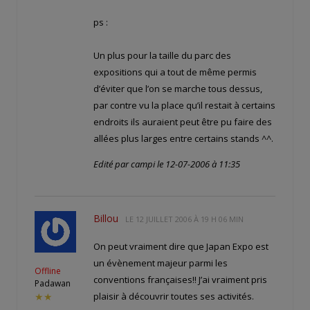
ps :
Un plus pour la taille du parc des
expositions qui a tout de même permis
d’éviter que l’on se marche tous dessus,
par contre vu la place qu’il restait à certains
endroits ils auraient peut être pu faire des
allées plus larges entre certains stands ^^.
Edité par campi le 12-07-2006 à 11:35
Billou
LE
12 JUILLET 2006 À 19 H 06 MIN
On peut vraiment dire que Japan Expo est
un évènement majeur parmi les
Offline
conventions françaises!! J’ai vraiment pris
Padawan
plaisir à découvrir toutes ses activités.
★★