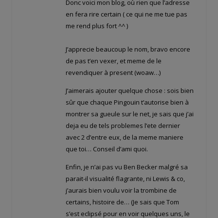
Donc voici mon blog, où rien que l’adresse
en fera rire certain ( ce qui ne me tue pas
me rend plus fort ^^ )
J’apprecie beaucoup le nom, bravo encore
de pas t’en vexer, et meme de le
revendiquer à present (woaw…)
J’aimerais ajouter quelque chose : sois bien
sûr que chaque Pingouin t’autorise bien à
montrer sa gueule sur le net, je sais que j’ai
deja eu de tels problemes l’ete dernier
avec 2 d’entre eux, de la meme maniere
que toi… Conseil d’ami quoi.
Enfin, je n’ai pas vu Ben Becker malgré sa
parait-il visualité flagrante, ni Lewis & co,
j’aurais bien voulu voir la trombine de
certains, histoire de… (Je sais que Tom
s’est eclipsé pour en voir quelques uns, le