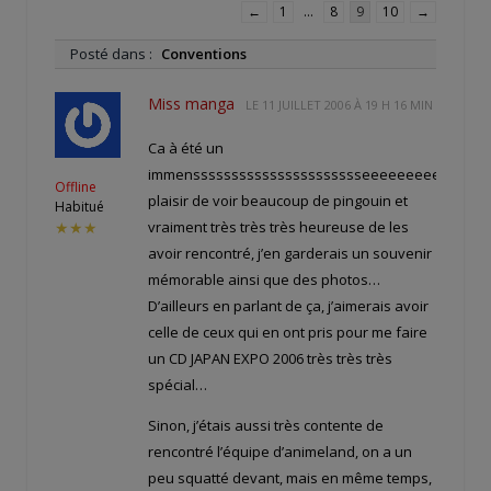
←
1
…
8
9
10
→
Posté dans :
Conventions
Miss manga
LE
11 JUILLET 2006 À 19 H 16 MIN
Ca à été un
immensssssssssssssssssssssseeeeeeeeeeeeee
Offline
plaisir de voir beaucoup de pingouin et
Habitué
vraiment très très très heureuse de les
★★★
avoir rencontré, j’en garderais un souvenir
mémorable ainsi que des photos…
D’ailleurs en parlant de ça, j’aimerais avoir
celle de ceux qui en ont pris pour me faire
un CD JAPAN EXPO 2006 très très très
spécial…
Sinon, j’étais aussi très contente de
rencontré l’équipe d’animeland, on a un
peu squatté devant, mais en même temps,