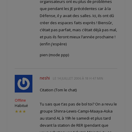
organisateurs ont eu plus de problèmes
que pendant les JE précédentes car à la
Défense, il y avait des salles. Ici, ils ont dû
créer des espaces faits exprès ! Biensûr,
c’était pas parfait, mais c’était déjà pas mal,
et puis ils feront mieux l’année prochaine !
(enfin j’espère)
pien (mode ppp)
neshi
LE
14 JUILLET 2006 À 18 H 47 MIN
Citation (Tom le chat)
Offline
Tu sais que t’as pas de bol toi? On a revu le
Habitué
groupe Shinra-Lewis-Campi-Maaya-Aska
★★★
au stand AL à 19h le samedi et plus tard
devant la station de RER (pendant que