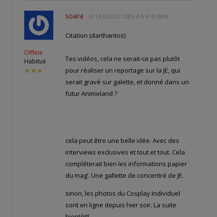
soara
LE
14 JUILLET 2006 À 9 H 43 MIN
Citation (darthantos)
Offline
Tes vidéos, cela ne serait-ce pas plutôt
Habitué
pour réaliser un reportage sur la JE, qui
★★★
serait gravé sur galette, et donné dans un
futur Animeland ?
cela peut être une belle idée. Avec des
interviews exclusives et tout et tout. Cela
compléterait bien les informations papier
du mag’. Une gallette de concentré de JE.
sinon, les photos du Cosplay Individuel
sont en ligne depuis hier soir. La suite
bientôt!!