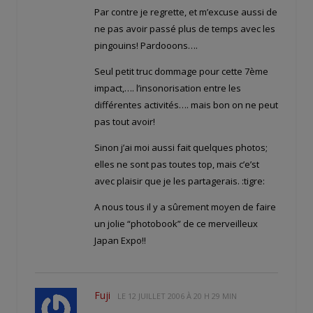
Par contre je regrette, et m’excuse aussi de
ne pas avoir passé plus de temps avec les
pingouins! Pardooons….
Seul petit truc dommage pour cette 7ème
impact,…. l’insonorisation entre les
différentes activités…. mais bon on ne peut
pas tout avoir!
Sinon j’ai moi aussi fait quelques photos;
elles ne sont pas toutes top, mais c’e’st
avec plaisir que je les partagerais. :tigre:
A nous tous il y a sûrement moyen de faire
un jolie “photobook” de ce merveilleux
Japan Expo!!
Fuji
LE
12 JUILLET 2006 À 20 H 29 MIN