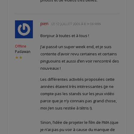
photos et de vidéos très belles.
pien
LE
12 JUILLET 2006 À 8 H 06 MIN
Bonjour à toutes et à tous !
Offline
J’ai passé un super week end, et je suis
Padawan
contente d’avoir revu certaines et certains
★★
pinguouins et aussi d’en voir rencontré des
nouveaux !
Les différentes activités proposées cette
années étaient très intéressantes (je ne
compte pas les stands sur les jeux vidéo
parce que je n’y connais pas grand chose,
moi j’en suis restée à tétris !).
Sinon, l’idée de projeter le film de FMA (que
je n’ai pas pu voir à cause du manque de