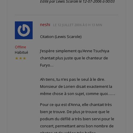
Edité par Lewis Scarole le 12-07-2006 à 00:03
neshi
LE
12 JUILLET 2006 À 0 H 13 MIN
Citation (Lewis Scarole)
Offline
J’espère simplement qu’Anne Tsuchiya
Habitué
chantait plus juste que le chanteur de
★★★
Furyo…
Ah tiens, tu n’es pas le seul à le dire.
Monsieur de Lorien disait exactement la
même chose à son sujet, comme quoi…….
Pour ce qui est d’Anna, elle chantait très
bien je trouve. De plus je trouve que le
podium du défilé a très bien servi pour le
concert, permettant ainsi bon nombre de