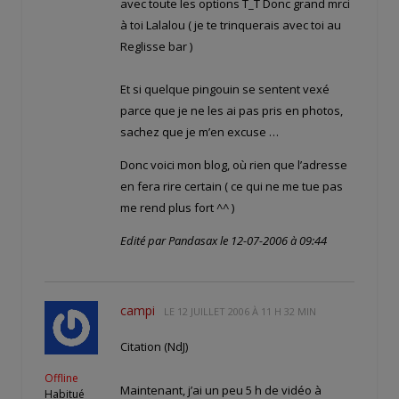
avec toute les options T_T Donc grand mrci
à toi Lalalou ( je te trinquerais avec toi au
Reglisse bar )
Et si quelque pingouin se sentent vexé
parce que je ne les ai pas pris en photos,
sachez que je m’en excuse …
Donc voici mon blog, où rien que l’adresse
en fera rire certain ( ce qui ne me tue pas
me rend plus fort ^^ )
Edité par Pandasax le 12-07-2006 à 09:44
campi
LE
12 JUILLET 2006 À 11 H 32 MIN
Citation (NdJ)
Offline
Maintenant, j’ai un peu 5 h de vidéo à
Habitué