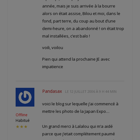
année, mais je suis arrivée à la bourre
alors on était assise, Bilou et moi, dans le
fond, part terre, du coup au bout d’une
demi-heure, on a abandonné ! on était trop
mal installées, c’est balo !
voili, voilou
Pien qui attend la prochaine JE avec
impatience
Pandasax
LE
12 JUILLET 2006 À 9 H 44 MIN
voici le blog sur lequelle j’ai commencé à
mettre les photo de la Japan Expo…
Offline
Habitué
Un grand merci à Lalalou qui m’a aidé
★★★
parce que j’etait complétement paumé