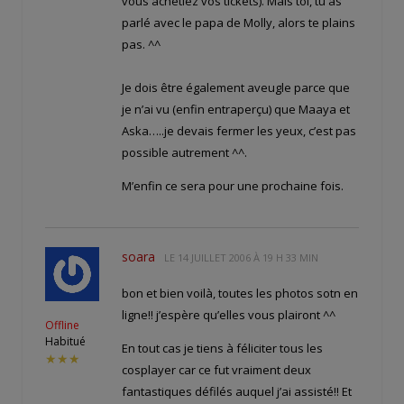
vous achetiez vos tickets). Mais toi, tu as
parlé avec le papa de Molly, alors te plains
pas. ^^
Je dois être également aveugle parce que
je n’ai vu (enfin entraperçu) que Maaya et
Aska…..je devais fermer les yeux, c’est pas
possible autrement ^^.
M’enfin ce sera pour une prochaine fois.
soara
LE
14 JUILLET 2006 À 19 H 33 MIN
bon et bien voilà, toutes les photos sotn en
ligne!! j’espère qu’elles vous plairont ^^
Offline
Habitué
En tout cas je tiens à féliciter tous les
★★★
cosplayer car ce fut vraiment deux
fantastiques défilés auquel j’ai assisté!! Et