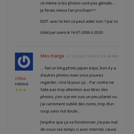
ce même si les photos sont pas géniale…
Je ferais mieux l’an prochain^^
EDIT: avec le lien ca peut aider non ? par ici:
Edité par soara le 14-07-2006 à 20:03
Miss manga
LE
15 JUILLET 2006 À 13 H 40 MIN
… fait un blog photo japan expo, bon il y a
d’autres photos mais vous pouvez
Offline
regarder, c’est là pour ça… Par contre ne
Habitué
faite pas trop attention aux titres des
★★★
photos, y’en a je me suis un peu planté ou
j’ai carrement oublié des noms, trop d’un
coup sans nul doute…
J’espère que ça va fonctionner, j’ai pas mal
de souci ces temps ci avec internet, cause