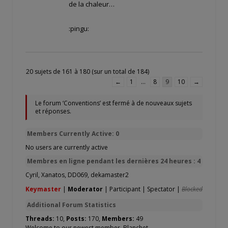
de la chaleur…
:pingu:
20 sujets de 161 à 180 (sur un total de 184)
←
1
…
8
9
10
→
Le forum ‘Conventions’ est fermé à de nouveaux sujets
et réponses.
Members Currently Active: 0
No users are currently active
Membres en ligne pendant les dernières 24 heures : 4
Cyril
,
Xanatos
,
DD069
,
dekamaster2
Keymaster
|
Moderator
|
Participant
|
Spectator
|
Blocked
Additional Forum Statistics
Threads:
10,
Posts:
170,
Members:
49
Welcome to our newest member,
Blanchet