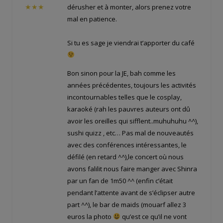
dérusher et à monter, alors prenez votre
★★★
mal en patience.
Si tu es sage je viendrai t’apporter du café
Bon sinon pour la JE, bah comme les
années précédentes, toujours les activités
incontournables telles que le cosplay,
karaoké (rah les pauvres auteurs ont dû
avoir les oreilles qui sifflent..muhuhuhu ^^),
sushi quizz , etc… Pas mal de nouveautés
avec des conférences intéressantes, le
défilé (en retard ^^),le concert où nous
avons falilit nous faire manger avec Shinra
par un fan de 1m50 ^^ (enfin c’était
pendant l’attente avant de s’éclipser autre
part ^^), le bar de maids (mouarf allez 3
euros la photo
qu’est ce qu’il ne vont