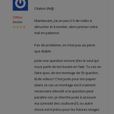
Citation (NdJ)
Offline
Maintenant, j’ai un peu 5 h de vidéo à
Ancien
dérusher et à monter, alors prenez votre
★★★★
mal en patience.
Pas de probleme, on n’est pas au piece
que diable.
Juste une question encore (t’es le seul qui
nous parle de ton boulot en fait) : Tu vas en
faire quoi, de ton montage de 5h (pardon,
6) de videos? C’est juste pour ton papier
(dans ce cas un montage est il vraiment
necessaire (desolé si la question peut
paraitre con, je cherche juste à assouvir
ma curiosité des coulisses)?), ou autre
chose est-il prévu pour les futures images