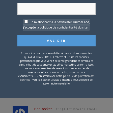
voilà, première partie de la mise en ligne
des photos
Offline
Habitué
En m'abonnant à la newsletter AnimeLand,
j’ai pas fini, donc ne pas s’inquiéter si
★★★
j'accepte la politique de confidentialité du site.
certains liens ne sont pas valides (comme
ceux des cosplay).
Neshi je te met celle d’Anna demain! Promis
En vous inscrivant à la newsletter AnimeLand, vous acceptez
!!
qu'AM MEDIA NETWORK collecte et utilise les données
personnelles que vous venez de renseigner dans ce formulaire
sinon c’est par ici:
dans le but de vous envoyer ses offres marketing personnalisées
que vous avez acceptées de recevoir (nouvelles sorties de
magazines, offres promotionnelles, jeux-concours,
EDIT: Photos d’Anna Tsuchiya en ligne !
événementiel...), en accord avec
notre politique de protection des
:pompom:
données
. Veuillez cocher la cases ci-dessus si vous acceptez de
recevoir notre newsletter.
Edité par soara le 13-07-2006 à 08:58
BenBecker
LE
13 JUILLET 2006 À 17 H 26 MIN