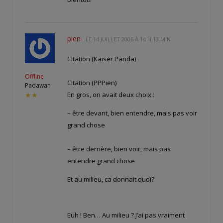
pien
LE
14 JUILLET 2006 À 14 H 13 MIN
Citation (Kaiser Panda)
Offline
Citation (PPPien)
Padawan
En gros, on avait deux choix :
★★
– être devant, bien entendre, mais pas voir
grand chose
– être derrière, bien voir, mais pas
entendre grand chose
Et au milieu, ca donnait quoi?
Euh ! Ben… Au milieu ? J’ai pas vraiment