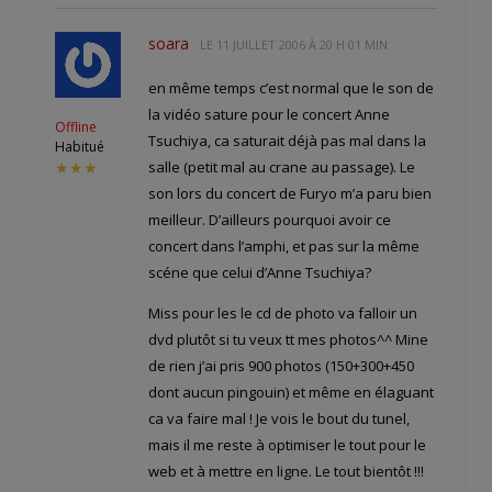
soara
LE
11 JUILLET 2006 À 20 H 01 MIN
en même temps c’est normal que le son de
la vidéo sature pour le concert Anne
Offline
Tsuchiya, ca saturait déjà pas mal dans la
Habitué
salle (petit mal au crane au passage). Le
★★★
son lors du concert de Furyo m’a paru bien
meilleur. D’ailleurs pourquoi avoir ce
concert dans l’amphi, et pas sur la même
scéne que celui d’Anne Tsuchiya?
Miss pour les le cd de photo va falloir un
dvd plutôt si tu veux tt mes photos^^ Mine
de rien j’ai pris 900 photos (150+300+450
dont aucun pingouin) et même en élaguant
ca va faire mal ! Je vois le bout du tunel,
mais il me reste à optimiser le tout pour le
web et à mettre en ligne. Le tout bientôt !!!