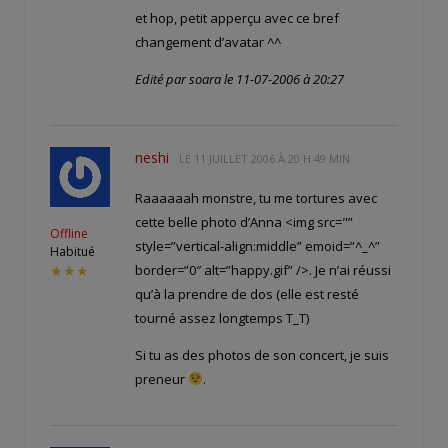
et hop, petit apperçu avec ce bref
changement d’avatar ^^
Edité par soara le 11-07-2006 à 20:27
neshi
LE
11 JUILLET 2006 À 20 H 49 MIN
Raaaaaah monstre, tu me tortures avec
cette belle photo d’Anna <img src="
”
Offline
style=”vertical-align:middle” emoid=”^_^”
Habitué
border=”0″ alt=”happy.gif” />. Je n’ai réussi
★★★
qu’à la prendre de dos (elle est resté
tourné assez longtemps T_T)
Si tu as des photos de son concert, je suis
preneur
.