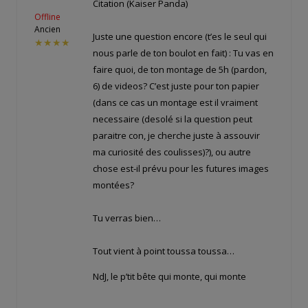
Citation (Kaiser Panda)
Offline
Ancien
Juste une question encore (t’es le seul qui
★★★★
nous parle de ton boulot en fait) : Tu vas en
faire quoi, de ton montage de 5h (pardon,
6) de videos? C’est juste pour ton papier
(dans ce cas un montage est il vraiment
necessaire (desolé si la question peut
paraitre con, je cherche juste à assouvir
ma curiosité des coulisses)?), ou autre
chose est-il prévu pour les futures images
montées?
Tu verras bien…
Tout vient à point toussa toussa…
NdJ, le p’tit bête qui monte, qui monte