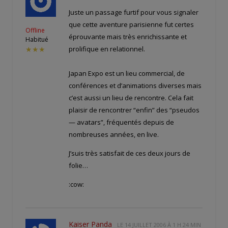
Juste un passage furtif pour vous signaler
que cette aventure parisienne fut certes
Offline
éprouvante mais très enrichissante et
Habitué
prolifique en relationnel.
★★★
Japan Expo est un lieu commercial, de
conférences et d’animations diverses mais
c’est aussi un lieu de rencontre. Cela fait
plaisir de rencontrer “enfin” des “pseudos
— avatars”, fréquentés depuis de
nombreuses années, en live.
J’suis très satisfait de ces deux jours de
folie…
:cow:
Kaiser Panda
LE
14 JUILLET 2006 À 1 H 24 MIN