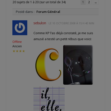
20 sujets de 1 à 20 (sur un total de 34)
1
2
→
Posté dans :
Forum Général
sebulon
LE
10 OCTOBRE 2008 À 15 H 40 MIN
Comme KP l’as déjà constaté, je me suis
amusé a testé un petit rébus que voici:
Offline
Ancien
★★★★