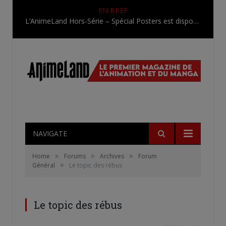
EN BREF
Une nouvelle série TV Digimon en préparation pour 2027
NAVIGATE
»
»
»
Home
Forums
Archives
Forum
»
Général
Le topic des rébus
Le topic des rébus