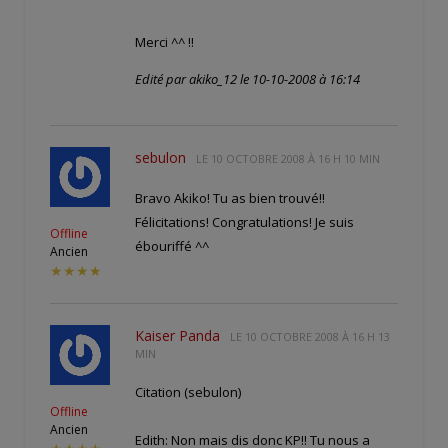
Merci ^^ !!
Edité par akiko_12 le 10-10-2008 à 16:14
sebulon
LE
10 OCTOBRE 2008 À 16 H 10 MIN
Bravo Akiko! Tu as bien trouvé!!
Félicitations! Congratulations! Je suis
Offline
ébouriffé ^^
Ancien
★★★★
Kaiser Panda
LE
10 OCTOBRE 2008 À 16 H 13
MIN
Citation (sebulon)
Offline
Ancien
Edith: Non mais dis donc KP!! Tu nous a