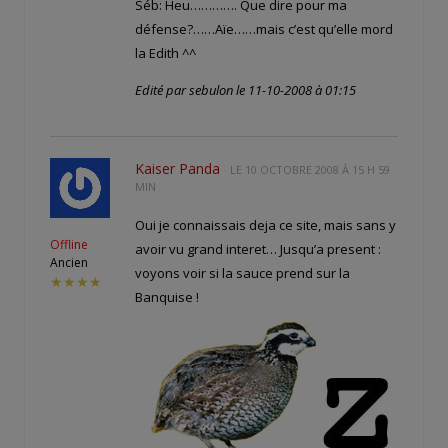
Séb: Heu…………. Que dire pour ma
défense?……Aïe……mais c’est qu’elle mord
la Edith ^^
Edité par sebulon le 11-10-2008 à 01:15
Kaiser Panda
LE
10 OCTOBRE 2008 À 15 H 59
MIN
Oui je connaissais deja ce site, mais sans y
Offline
avoir vu grand interet… Jusqu’a present :
Ancien
voyons voir si la sauce prend sur la
★★★★
Banquise !