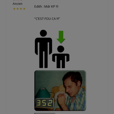
Ancien
Edith : Mdr KP !!!
★★★★
“C’EST FOU CA !!!”