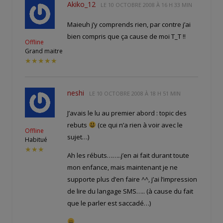
Akiko_12
LE
10 OCTOBRE 2008 À 16 H 33 MIN
Maieuh j’y comprends rien, par contre j’ai
bien compris que ça cause de moi T_T !!
Offline
Grand maitre
★★★★★
neshi
LE
10 OCTOBRE 2008 À 18 H 51 MIN
J’avais le lu au premier abord : topic des
rebuts
(ce qui n’a rien à voir avec le
Offline
sujet…)
Habitué
★★★
Ah les rébuts……..j’en ai fait durant toute
mon enfance, mais maintenant je ne
supporte plus d’en faire ^^, j’ai l’impression
de lire du langage SMS….. (à cause du fait
que le parler est saccadé…)