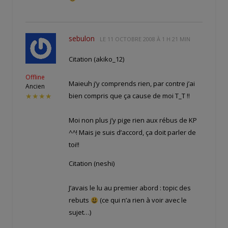
sebulon
LE
11 OCTOBRE 2008 À 1 H 21 MIN
Citation (akiko_12)
Offline
Maieuh j’y comprends rien, par contre j’ai
Ancien
bien compris que ça cause de moi T_T !!
★★★★
Moi non plus j’y pige rien aux rébus de KP
^^! Mais je suis d’accord, ça doit parler de
toi!!
Citation (neshi)
J’avais le lu au premier abord : topic des
rebuts
(ce qui n’a rien à voir avec le
sujet…)