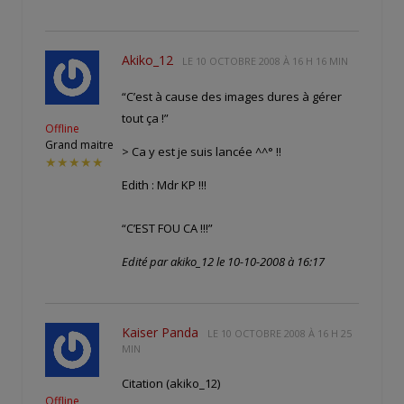
Akiko_12
LE
10 OCTOBRE 2008 À 16 H 16 MIN
“C’est à cause des images dures à gérer
tout ça !”
Offline
Grand maitre
> Ca y est je suis lancée ^^° !!
★★★★★
Edith : Mdr KP !!!
“C’EST FOU CA !!!”
Edité par akiko_12 le 10-10-2008 à 16:17
Kaiser Panda
LE
10 OCTOBRE 2008 À 16 H 25
MIN
Citation (akiko_12)
Offline